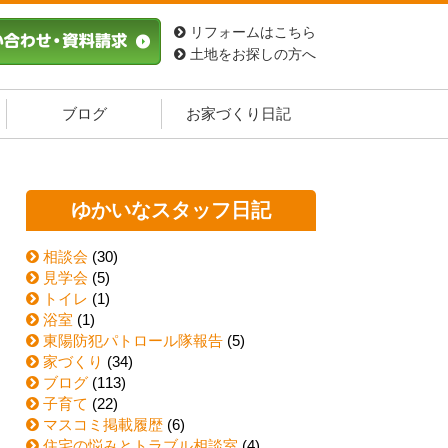
リフォームはこちら
土地をお探しの方へ
ブログ
お家づくり日記
ゆかいなスタッフ日記
相談会
(30)
見学会
(5)
トイレ
(1)
浴室
(1)
東陽防犯パトロール隊報告
(5)
家づくり
(34)
ブログ
(113)
子育て
(22)
マスコミ掲載履歴
(6)
住宅の悩みとトラブル相談室
(4)