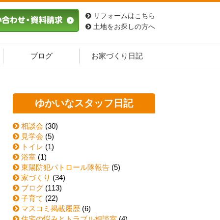
リフォームはこちら
土地をお探しの方へ
ブログ
お家づくり日記
ゆかいなスタッフ日記
相談会
(30)
見学会
(5)
トイレ
(1)
浴室
(1)
東陽防犯パトロール隊報告
(5)
家づくり
(34)
ブログ
(113)
子育て
(22)
マスコミ掲載履歴
(6)
住宅の悩みとトラブル相談室
(4)