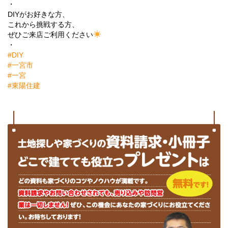
・
DIYがお好きな方、
これから挑戦する方、
ぜひご来店ご利用ください
・
#DIY
#一宮市
#一宮
#東陽住建