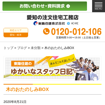
メ
ニ
MENU
ュ
ー
対応エリア
愛知・岐阜
営業時間 9:00〜18:00（土日祝も営業）
トップ
>
ブログ
>
未分類
>
木のおたのしみBOX
木のおたのしみBOX
2020年8月21日