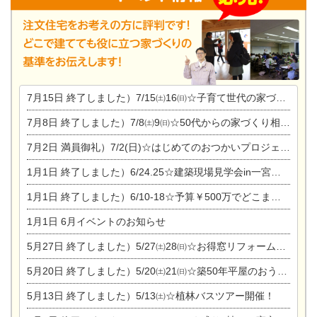
7月15日
終了しました）7/15㈯16㈰☆子育て世代の家づくり相談会
7月8日
終了しました）7/8㈯9㈰☆50代からの家づくり相談会
7月2日
満員御礼）7/2(日)☆はじめてのおつかいプロジェクト
1月1日
終了しました）6/24.25☆建築現場見学会in一宮市木曽川町
1月1日
終了しました）6/10-18☆予算￥500万でどこまでできるの？リフォーム相談会
1月1日
6月イベントのお知らせ
5月27日
終了しました）5/27㈯28㈰☆お得窓リフォーム個別相談会
5月20日
終了しました）5/20㈯21㈰☆築50年平屋のおうちリノベーション完成見学会
5月13日
終了しました）5/13㈯☆植林バスツアー開催！