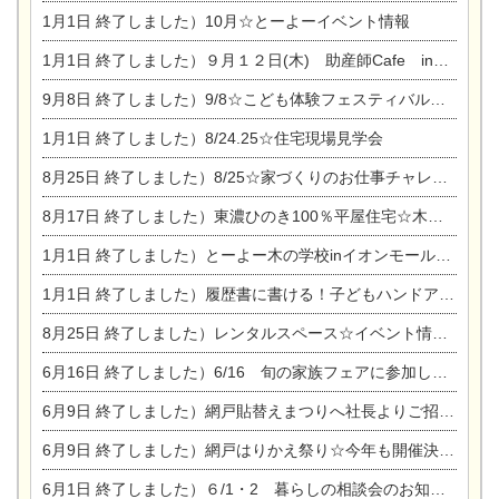
1月1日
終了しました）10月☆とーよーイベント情報
1月1日
終了しました）９月１２日(木) 助産師Cafe in東陽住建
9月8日
終了しました）9/8☆こども体験フェスティバル☆一宮市民会館
1月1日
終了しました）8/24.25☆住宅現場見学会
8月25日
終了しました）8/25☆家づくりのお仕事チャレンジ
8月17日
終了しました）東濃ひのき100％平屋住宅☆木の家完成見学会
1月1日
終了しました）とーよー木の学校inイオンモール木曽川
1月1日
終了しました）履歴書に書ける！子どもハンドアロマ講座☆
8月25日
終了しました）レンタルスペース☆イベント情報☆チャイルドアロマセラピスト
6月16日
終了しました）6/16 旬の家族フェアに参加します☆
6月9日
終了しました）網戸貼替えまつりへ社長よりご招待です♪
6月9日
終了しました）網戸はりかえ祭り☆今年も開催決定！
6月1日
終了しました）６/1・2 暮らしの相談会のお知らせ