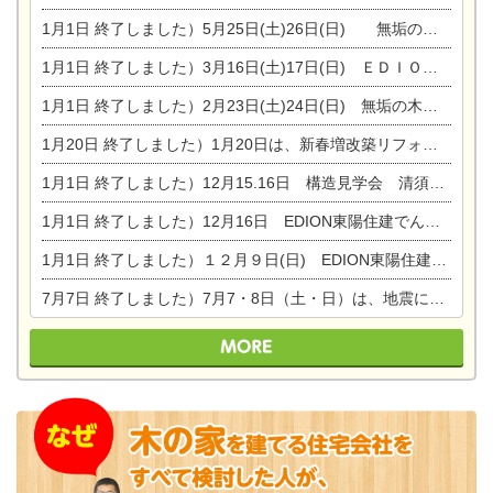
1月1日
終了しました）5月25日(土)26日(日) 無垢の木の家体感見学会開催☆
1月1日
終了しました）3月16日(土)17日(日) ＥＤＩＯＮ東陽住建でんき館 総決算まつり
1月1日
終了しました）2月23日(土)24日(日) 無垢の木の家 完成見学会
1月20日
終了しました）1月20日は、新春増改築リフォームまつり＆家の修理祭り＆家電まつりです。
1月1日
終了しました）12月15.16日 構造見学会 清須市西枇杷島町弁天
1月1日
終了しました）12月16日 EDION東陽住建でんき OPEN第二弾イベント！！
1月1日
終了しました）１２月９日(日) EDION東陽住建でんき館プレＯＰＥＮ！＆家の修理まつり
7月7日
終了しました）7月7・8日（土・日）は、地震に強くて安心！暮らしを楽しむ東濃ひのきの平屋の家体験見学会を開催します。ぜひお越しください。