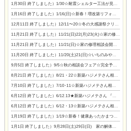
1月30日
終了しました）1/30☆耐震シェルター工法が見れる完成見学会
1月16日
終了しました）1/16(日)☆新春！増改築リフォーム&家の修理まつり
12月11日
終了しました）12/11〜20☆冬の大感謝祭クリスマス相談会開催
11月21日
終了しました）11/21(日)22(月)23(火)☆家の修理まつり＆増改築リフォーム相談会
11月21日
終了しました）11/21(日)☆家の修理相談会開催 in 扶桑オークビレッジ
11月20日
終了しました）11/20(土)21(日)☆いちのみや逸品市に出店します【ひのきのバラ販売】
9月5日
終了しました）9/5☆秋の相談会フェア☆完全予約制
8月21日
終了しました）8/21・22☆新築ハジメテさん相談会 『集まれ！農地に家を建てたい人！』
7月10日
終了しました）7/10･11☆新築ハジメテさん相談会 『集まれ！農地に家を建てたい人！』完全予約制
6月12日
終了しました）6/12.13★新築ハジメテさん 『木の家 現場体感見学会』
6月12日
終了しました）6/12・13☆新築ハジメテさん相談会『今ある土地に家を建てる際の注意点』
1月19日
終了しました）1/19☆新春！健康あったかまつり＆増改築リフォームまつり
1月1日
終了しました）9月28日(土)29日(日) 家の解体なんでも相談会