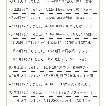
5月6日
終了しました）5/6㈯7㈰14㈰☆残り1棟！一宮市限定モニター募集相談会(新築・建替え)
4月22日
終了しました）4/22㈯23㈰☆お得に窓リフォーム個別相談会
4月22日
終了しました）4/22㈯23㈰☆新築・建替えモニター募集個別相談会
4月15日
終了しました）4/15㈯16㈰☆家づくりゆっくりじっくり個別相談会
4月15日
終了しました）4/15㈯16㈰☆おうちリノベ個別相談会
11月26日
終了しました）11/26(土)・27(日)☆新築完成見学会 in一宮市あずら
11月20日
終了しました）11/20(日)☆増改築・リフォームまつり＆秋の味覚まつり＆芸術祭
11月19日
終了しました）11/19(土)☆リノベーション・家の修理まつり＆増改築・リフォームまつりin扶桑ゴルフ
8月8日
終了しました）10/8~16☆木でつくる平屋のおうちのつくり方【完全予約制】
6月5日
終了しました）6月5日(日)網戸張替承ります☆開催！
4月10日
終了しました）4/10(日)『収納がたくさんあるおうち現場見学会』
3月27日
終了しました）3／27(日)☆春のリフォーム！水まわりLDKリフォーム相談会&今がチャンス！エアコン相談会
1月1日
終了しました）2/19.20☆水まわり・LDKリフォーム相談会＆エアコン相談会