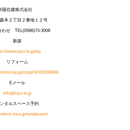
東陽住建株式会社
森本２丁目２番地１２号
せ TEL(0586)73-3008
新築
ps://www.toyo-ie.jp/wp
リフォーム
l-reformshop.jp/shop/SP00000086/
Eメール
info@toyo-ie.jp
ンタルスペース予約
/reform-toyo.jp/rentalroom/