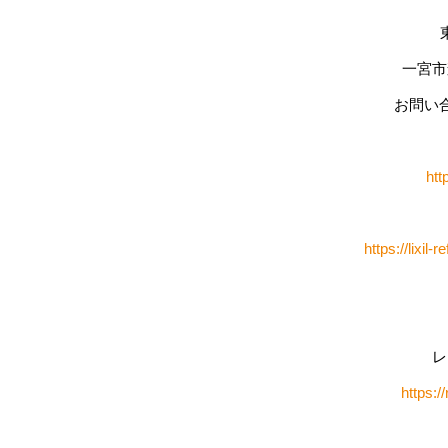
一宮市
お問い合わ
htt
https://lixi
レ
https:/