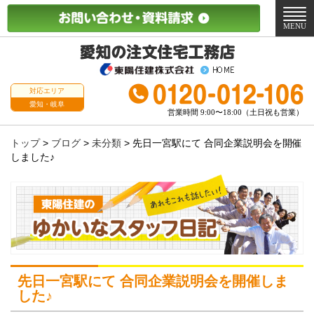
メ
ニ
MENU
ュ
ー
対応エリア
愛知・岐阜
営業時間 9:00〜18:00（土日祝も営業）
トップ
>
ブログ
>
未分類
>
先日一宮駅にて 合同企業説明会を開催
しました♪
先日一宮駅にて 合同企業説明会を開催しま
した♪