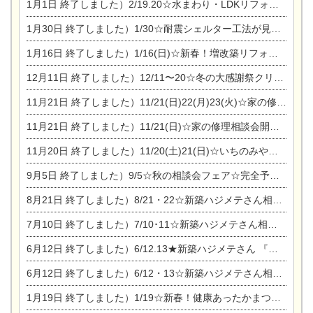
1月1日
終了しました）2/19.20☆水まわり・LDKリフォーム相談会＆エアコン相談会
1月30日
終了しました）1/30☆耐震シェルター工法が見れる完成見学会
1月16日
終了しました）1/16(日)☆新春！増改築リフォーム&家の修理まつり
12月11日
終了しました）12/11〜20☆冬の大感謝祭クリスマス相談会開催
11月21日
終了しました）11/21(日)22(月)23(火)☆家の修理まつり＆増改築リフォーム相談会
11月21日
終了しました）11/21(日)☆家の修理相談会開催 in 扶桑オークビレッジ
11月20日
終了しました）11/20(土)21(日)☆いちのみや逸品市に出店します【ひのきのバラ販売】
9月5日
終了しました）9/5☆秋の相談会フェア☆完全予約制
8月21日
終了しました）8/21・22☆新築ハジメテさん相談会 『集まれ！農地に家を建てたい人！』
7月10日
終了しました）7/10･11☆新築ハジメテさん相談会 『集まれ！農地に家を建てたい人！』完全予約制
6月12日
終了しました）6/12.13★新築ハジメテさん 『木の家 現場体感見学会』
6月12日
終了しました）6/12・13☆新築ハジメテさん相談会『今ある土地に家を建てる際の注意点』
1月19日
終了しました）1/19☆新春！健康あったかまつり＆増改築リフォームまつり