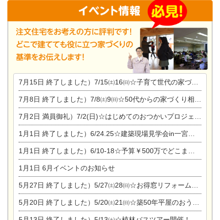
7月15日
終了しました）7/15㈯16㈰☆子育て世代の家づくり相談会
7月8日
終了しました）7/8㈯9㈰☆50代からの家づくり相談会
7月2日
満員御礼）7/2(日)☆はじめてのおつかいプロジェクト
1月1日
終了しました）6/24.25☆建築現場見学会in一宮市木曽川町
1月1日
終了しました）6/10-18☆予算￥500万でどこまでできるの？リフォーム相談会
1月1日
6月イベントのお知らせ
5月27日
終了しました）5/27㈯28㈰☆お得窓リフォーム個別相談会
5月20日
終了しました）5/20㈯21㈰☆築50年平屋のおうちリノベーション完成見学会
5月13日
終了しました）5/13㈯☆植林バスツアー開催！