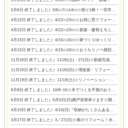
5月6日
終了しました）5/6㈯7㈰14㈰☆残り1棟！一宮市限定モニター募集相談会(新築・建替え)
4月22日
終了しました）4/22㈯23㈰☆お得に窓リフォーム個別相談会
4月22日
終了しました）4/22㈯23㈰☆新築・建替えモニター募集個別相談会
4月15日
終了しました）4/15㈯16㈰☆家づくりゆっくりじっくり個別相談会
4月15日
終了しました）4/15㈯16㈰☆おうちリノベ個別相談会
11月26日
終了しました）11/26(土)・27(日)☆新築完成見学会 in一宮市あずら
11月20日
終了しました）11/20(日)☆増改築・リフォームまつり＆秋の味覚まつり＆芸術祭
11月19日
終了しました）11/19(土)☆リノベーション・家の修理まつり＆増改築・リフォームまつりin扶桑ゴルフ
8月8日
終了しました）10/8~16☆木でつくる平屋のおうちのつくり方【完全予約制】
6月5日
終了しました）6月5日(日)網戸張替承ります☆開催！
4月10日
終了しました）4/10(日)『収納がたくさんあるおうち現場見学会』
3月27日
終了しました）3／27(日)☆春のリフォーム！水まわりLDKリフォーム相談会&今がチャンス！エアコン相談会