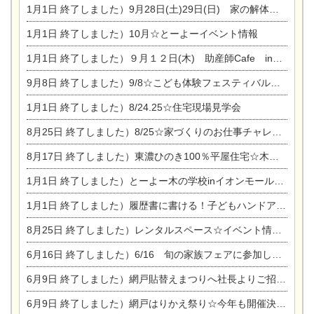
1月1日
終了しました）9月28日(土)29日(日) 家の解体なんでも相談会
1月1日
終了しました）10月☆とーよーイベント情報
1月1日
終了しました）９月１２日(木) 助産師Cafe in東陽住建
9月8日
終了しました）9/8☆こども体験フェスティバル☆一宮市民会館
1月1日
終了しました）8/24.25☆住宅現場見学会
8月25日
終了しました）8/25☆家づくりのお仕事チャレンジ
8月17日
終了しました）東濃ひのき100％平屋住宅☆木の家完成見学会
1月1日
終了しました）とーよー木の学校inイオンモール木曽川
1月1日
終了しました）履歴書に書ける！子どもハンドアロマ講座☆
8月25日
終了しました）レンタルスペース☆イベント情報☆チャイルドアロマセラピスト
6月16日
終了しました）6/16 旬の家族フェアに参加します☆
6月9日
終了しました）網戸貼替えまつりへ社長よりご招待です♪
6月9日
終了しました）網戸はりかえ祭り☆今年も開催決定！