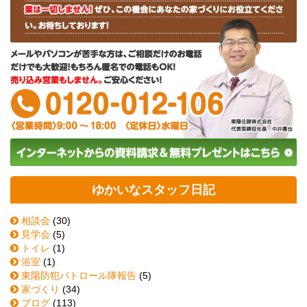
ゆかいなスタッフ日記
相談会
(30)
見学会
(5)
トイレ
(1)
浴室
(1)
東陽防犯パトロール隊報告
(5)
家づくり
(34)
ブログ
(113)