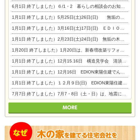
6月1日
終了しました）６/1・2 暮らしの相談会のお知らせ
1月1日
終了しました）5月25日(土)26日(日) 無垢の木の家体感見学会開催☆
1月1日
終了しました）3月16日(土)17日(日) ＥＤＩＯＮ東陽住建でんき館 総決算まつり
1月1日
終了しました）2月23日(土)24日(日) 無垢の木の家 完成見学会
1月20日
終了しました）1月20日は、新春増改築リフォームまつり＆家の修理祭り＆家電まつりです。
1月1日
終了しました）12月15.16日 構造見学会 清須市西枇杷島町弁天
1月1日
終了しました）12月16日 EDION東陽住建でんき OPEN第二弾イベント！！
1月1日
終了しました）１２月９日(日) EDION東陽住建でんき館プレＯＰＥＮ！＆家の修理まつり
7月7日
終了しました）7月7・8日（土・日）は、地震に強くて安心！暮らしを楽しむ東濃ひのきの平屋の家体験見学会を開催します。ぜひお越しください。