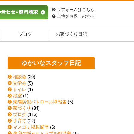
リフォームはこちら
土地をお探しの方へ
ブログ
お家づくり日記
ゆかいなスタッフ日記
相談会
(30)
見学会
(5)
トイレ
(1)
浴室
(1)
東陽防犯パトロール隊報告
(5)
家づくり
(34)
ブログ
(113)
子育て
(22)
マスコミ掲載履歴
(6)
住宅の悩みとトラブル相談室
(4)