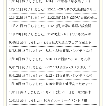
1月16日
終了しました）1/16(日)☆新春！増改築リフォーム&家の修理まつり
12月11日
終了しました）12/11〜20☆冬の大感謝祭クリスマス相談会開催
11月21日
終了しました）11/21(日)22(月)23(火)☆家の修理まつり＆増改築リフォーム相談会
11月21日
終了しました）11/21(日)☆家の修理相談会開催 in 扶桑オークビレッジ
11月20日
終了しました）11/20(土)21(日)☆いちのみや逸品市に出店します【ひのきのバラ販売】
9月5日
終了しました）9/5☆秋の相談会フェア☆完全予約制
8月21日
終了しました）8/21・22☆新築ハジメテさん相談会 『集まれ！農地に家を建てたい人！』
7月10日
終了しました）7/10･11☆新築ハジメテさん相談会 『集まれ！農地に家を建てたい人！』完全予約制
6月12日
終了しました）6/12.13★新築ハジメテさん 『木の家 現場体感見学会』
6月12日
終了しました）6/12・13☆新築ハジメテさん相談会『今ある土地に家を建てる際の注意点』
1月19日
終了しました）1/19☆新春！健康あったかまつり＆増改築リフォームまつり
1月1日
終了しました）9月28日(土)29日(日) 家の解体なんでも相談会
1月1日
終了しました）10月☆とーよーイベント情報