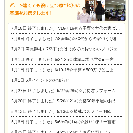
7月15日
終了しました）7/15㈯16㈰☆子育て世代の家づくり相談会
7月8日
終了しました）7/8㈯9㈰☆50代からの家づくり相談会
7月2日
満員御礼）7/2(日)☆はじめてのおつかいプロジェクト
1月1日
終了しました）6/24.25☆建築現場見学会in一宮市木曽川町
1月1日
終了しました）6/10-18☆予算￥500万でどこまでできるの？リフォーム相談会
1月1日
6月イベントのお知らせ
5月27日
終了しました）5/27㈯28㈰☆お得窓リフォーム個別相談会
5月20日
終了しました）5/20㈯21㈰☆築50年平屋のおうちリノベーション完成見学会
5月13日
終了しました）5/13㈯☆植林バスツアー開催！
5月6日
終了しました）5/6㈯7㈰14㈰☆残り1棟！一宮市限定モニター募集相談会(新築・建替え)
4月22日
終了しました）4/22㈯23㈰☆お得に窓リフォーム個別相談会