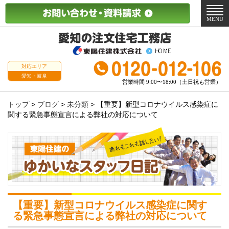
メ
ニ
MENU
ュ
ー
対応エリア
愛知・岐阜
営業時間 9:00〜18:00（土日祝も営業）
トップ
>
ブログ
>
未分類
>
【重要】新型コロナウイルス感染症に
関する緊急事態宣言による弊社の対応について
【重要】新型コロナウイルス感染症に関す
る緊急事態宣言による弊社の対応について