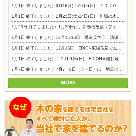
1月1日
終了しました）3月16日(土)17日(日) ＥＤＩＯＮ東陽住建でんき館 総決算まつり
1月1日
終了しました）2月23日(土)24日(日) 無垢の木の家 完成見学会
1月20日
終了しました）1月20日は、新春増改築リフォームまつり＆家の修理祭り＆家電まつりです。
1月1日
終了しました）12月15.16日 構造見学会 清須市西枇杷島町弁天
1月1日
終了しました）12月16日 EDION東陽住建でんき OPEN第二弾イベント！！
1月1日
終了しました）１２月９日(日) EDION東陽住建でんき館プレＯＰＥＮ！＆家の修理まつり
7月7日
終了しました）7月7・8日（土・日）は、地震に強くて安心！暮らしを楽しむ東濃ひのきの平屋の家体験見学会を開催します。ぜひお越しください。