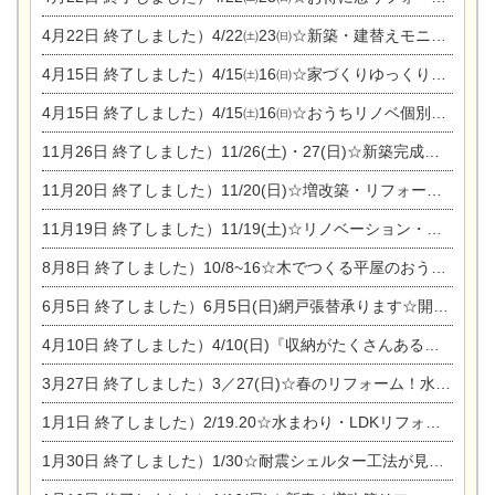
4月22日
終了しました）4/22㈯23㈰☆新築・建替えモニター募集個別相談会
4月15日
終了しました）4/15㈯16㈰☆家づくりゆっくりじっくり個別相談会
4月15日
終了しました）4/15㈯16㈰☆おうちリノベ個別相談会
11月26日
終了しました）11/26(土)・27(日)☆新築完成見学会 in一宮市あずら
11月20日
終了しました）11/20(日)☆増改築・リフォームまつり＆秋の味覚まつり＆芸術祭
11月19日
終了しました）11/19(土)☆リノベーション・家の修理まつり＆増改築・リフォームまつりin扶桑ゴルフ
8月8日
終了しました）10/8~16☆木でつくる平屋のおうちのつくり方【完全予約制】
6月5日
終了しました）6月5日(日)網戸張替承ります☆開催！
4月10日
終了しました）4/10(日)『収納がたくさんあるおうち現場見学会』
3月27日
終了しました）3／27(日)☆春のリフォーム！水まわりLDKリフォーム相談会&今がチャンス！エアコン相談会
1月1日
終了しました）2/19.20☆水まわり・LDKリフォーム相談会＆エアコン相談会
1月30日
終了しました）1/30☆耐震シェルター工法が見れる完成見学会