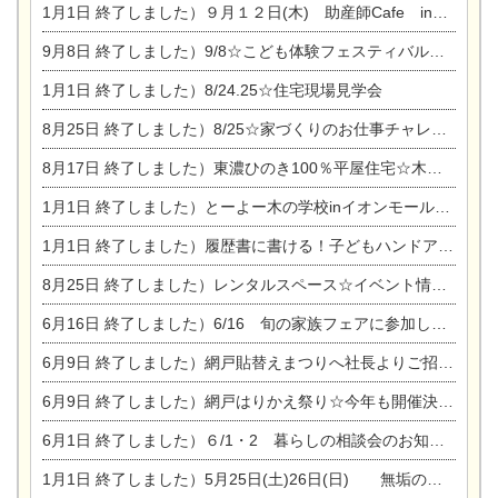
1月1日
終了しました）９月１２日(木) 助産師Cafe in東陽住建
9月8日
終了しました）9/8☆こども体験フェスティバル☆一宮市民会館
1月1日
終了しました）8/24.25☆住宅現場見学会
8月25日
終了しました）8/25☆家づくりのお仕事チャレンジ
8月17日
終了しました）東濃ひのき100％平屋住宅☆木の家完成見学会
1月1日
終了しました）とーよー木の学校inイオンモール木曽川
1月1日
終了しました）履歴書に書ける！子どもハンドアロマ講座☆
8月25日
終了しました）レンタルスペース☆イベント情報☆チャイルドアロマセラピスト
6月16日
終了しました）6/16 旬の家族フェアに参加します☆
6月9日
終了しました）網戸貼替えまつりへ社長よりご招待です♪
6月9日
終了しました）網戸はりかえ祭り☆今年も開催決定！
6月1日
終了しました）６/1・2 暮らしの相談会のお知らせ
1月1日
終了しました）5月25日(土)26日(日) 無垢の木の家体感見学会開催☆