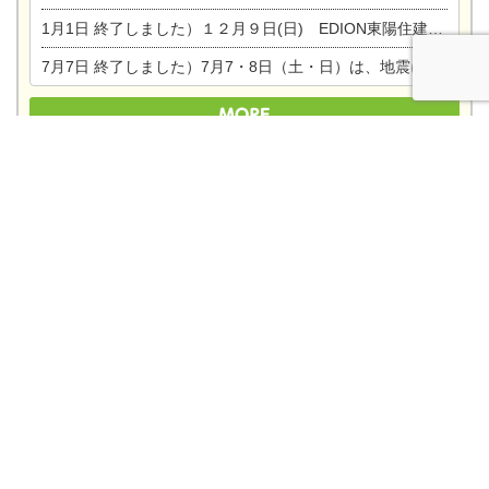
1月1日
終了しました）１２月９日(日) EDION東陽住建でんき館プレＯＰＥＮ！＆家の修理まつり
7月7日
終了しました）7月7・8日（土・日）は、地震に強くて安心！暮らしを楽しむ東濃ひのきの平屋の家体験見学会を開催します。ぜひお越しください。
トップページ
サイトマップ