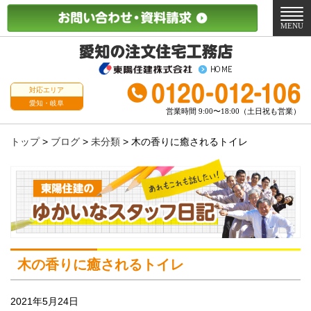
メ
ニ
MENU
ュ
ー
対応エリア
愛知・岐阜
営業時間 9:00〜18:00（土日祝も営業）
トップ
>
ブログ
>
未分類
>
木の香りに癒されるトイレ
木の香りに癒されるトイレ
2021年5月24日