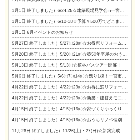
1月1日
終了しました）6/24.25☆建築現場見学会in一宮市木曽川町
1月1日
終了しました）6/10-18☆予算￥500万でどこまでできるの？リフォーム相談会
1月1日
6月イベントのお知らせ
5月27日
終了しました）5/27㈯28㈰☆お得窓リフォーム個別相談会
5月20日
終了しました）5/20㈯21㈰☆築50年平屋のおうちリノベーション完成見学会
5月13日
終了しました）5/13㈯☆植林バスツアー開催！
5月6日
終了しました）5/6㈯7㈰14㈰☆残り1棟！一宮市限定モニター募集相談会(新築・建替え)
4月22日
終了しました）4/22㈯23㈰☆お得に窓リフォーム個別相談会
4月22日
終了しました）4/22㈯23㈰☆新築・建替えモニター募集個別相談会
4月15日
終了しました）4/15㈯16㈰☆家づくりゆっくりじっくり個別相談会
4月15日
終了しました）4/15㈯16㈰☆おうちリノベ個別相談会
11月26日
終了しました）11/26(土)・27(日)☆新築完成見学会 in一宮市あずら