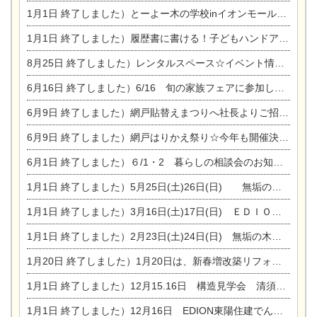
1月1日
終了しました）とーよー木の学校inイオンモール木曽川
1月1日
終了しました）履歴書に書ける！子どもハンドアロマ講座☆
8月25日
終了しました）レンタルスペース☆イベント情報☆チャイルドアロマセラピスト
6月16日
終了しました）6/16 旬の家族フェアに参加します☆
6月9日
終了しました）網戸貼替えまつりへ社長よりご招待です♪
6月9日
終了しました）網戸はりかえ祭り☆今年も開催決定！
6月1日
終了しました）６/1・2 暮らしの相談会のお知らせ
1月1日
終了しました）5月25日(土)26日(日) 無垢の木の家体感見学会開催☆
1月1日
終了しました）3月16日(土)17日(日) ＥＤＩＯＮ東陽住建でんき館 総決算まつり
1月1日
終了しました）2月23日(土)24日(日) 無垢の木の家 完成見学会
1月20日
終了しました）1月20日は、新春増改築リフォームまつり＆家の修理祭り＆家電まつりです。
1月1日
終了しました）12月15.16日 構造見学会 清須市西枇杷島町弁天
1月1日
終了しました）12月16日 EDION東陽住建でんき OPEN第二弾イベント！！