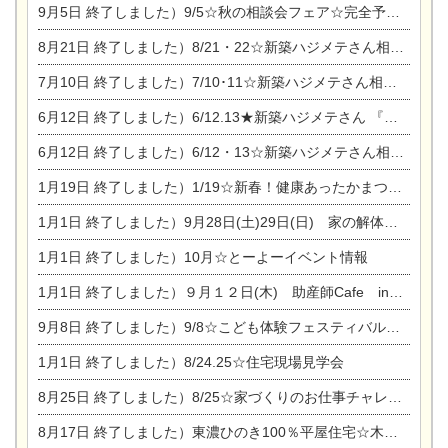
9月5日
終了しました）9/5☆秋の相談会フェア☆完全予約制
8月21日
終了しました）8/21・22☆新築ハジメテさん相談会 『集まれ！農地に家を建てたい人！』
7月10日
終了しました）7/10･11☆新築ハジメテさん相談会 『集まれ！農地に家を建てたい人！』完全予約制
6月12日
終了しました）6/12.13★新築ハジメテさん 『木の家 現場体感見学会』
6月12日
終了しました）6/12・13☆新築ハジメテさん相談会『今ある土地に家を建てる際の注意点』
1月19日
終了しました）1/19☆新春！健康あったかまつり＆増改築リフォームまつり
1月1日
終了しました）9月28日(土)29日(日) 家の解体なんでも相談会
1月1日
終了しました）10月☆とーよーイベント情報
1月1日
終了しました）９月１２日(木) 助産師Cafe in東陽住建
9月8日
終了しました）9/8☆こども体験フェスティバル☆一宮市民会館
1月1日
終了しました）8/24.25☆住宅現場見学会
8月25日
終了しました）8/25☆家づくりのお仕事チャレンジ
8月17日
終了しました）東濃ひのき100％平屋住宅☆木の家完成見学会