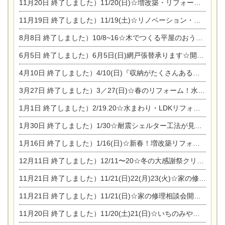
11月20日
終了しました）11/20(日)☆増改築・リフォームまつり＆秋の味覚まつり＆芸術祭
11月19日
終了しました）11/19(土)☆リノベーション・家の修理まつり＆増改築・リフォームまつりin扶桑ゴルフ
8月8日
終了しました）10/8~16☆木でつくる平屋のおうちのつくり方【完全予約制】
6月5日
終了しました）6月5日(日)網戸張替承ります☆開催！
4月10日
終了しました）4/10(日)『収納がたくさんあるおうち現場見学会』
3月27日
終了しました）3／27(日)☆春のリフォーム！水まわりLDKリフォーム相談会&今がチャンス！エアコン相談会
1月1日
終了しました）2/19.20☆水まわり・LDKリフォーム相談会＆エアコン相談会
1月30日
終了しました）1/30☆耐震シェルター工法が見れる完成見学会
1月16日
終了しました）1/16(日)☆新春！増改築リフォーム&家の修理まつり
12月11日
終了しました）12/11〜20☆冬の大感謝祭クリスマス相談会開催
11月21日
終了しました）11/21(日)22(月)23(火)☆家の修理まつり＆増改築リフォーム相談会
11月21日
終了しました）11/21(日)☆家の修理相談会開催 in 扶桑オークビレッジ
11月20日
終了しました）11/20(土)21(日)☆いちのみや逸品市に出店します【ひのきのバラ販売】