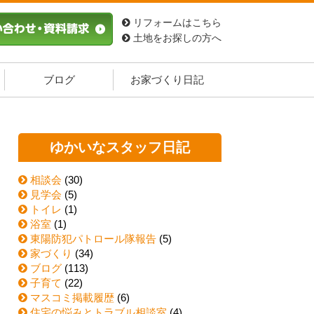
リフォームはこちら
土地をお探しの方へ
ブログ
お家づくり日記
ゆかいなスタッフ日記
相談会
(30)
見学会
(5)
トイレ
(1)
浴室
(1)
東陽防犯パトロール隊報告
(5)
家づくり
(34)
ブログ
(113)
子育て
(22)
マスコミ掲載履歴
(6)
住宅の悩みとトラブル相談室
(4)