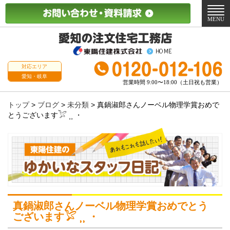
メ
ニ
MENU
ュ
ー
対応エリア
愛知・岐阜
営業時間 9:00〜18:00（土日祝も営業）
トップ
>
ブログ
>
未分類
>
真鍋淑郎さんノーベル物理学賞おめで
とうございます𓅯 ⸒⸒ ・
真鍋淑郎さんノーベル物理学賞おめでとう
ございます𓅯 ⸒⸒ ・