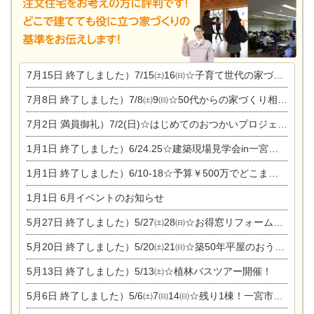
7月15日
終了しました）7/15㈯16㈰☆子育て世代の家づくり相談会
7月8日
終了しました）7/8㈯9㈰☆50代からの家づくり相談会
7月2日
満員御礼）7/2(日)☆はじめてのおつかいプロジェクト
1月1日
終了しました）6/24.25☆建築現場見学会in一宮市木曽川町
1月1日
終了しました）6/10-18☆予算￥500万でどこまでできるの？リフォーム相談会
1月1日
6月イベントのお知らせ
5月27日
終了しました）5/27㈯28㈰☆お得窓リフォーム個別相談会
5月20日
終了しました）5/20㈯21㈰☆築50年平屋のおうちリノベーション完成見学会
5月13日
終了しました）5/13㈯☆植林バスツアー開催！
5月6日
終了しました）5/6㈯7㈰14㈰☆残り1棟！一宮市限定モニター募集相談会(新築・建替え)