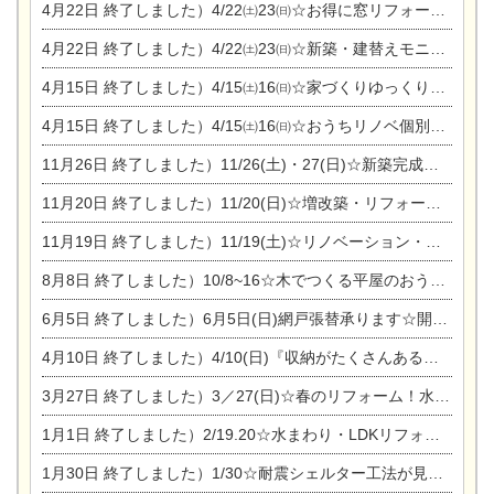
4月22日
終了しました）4/22㈯23㈰☆お得に窓リフォーム個別相談会
4月22日
終了しました）4/22㈯23㈰☆新築・建替えモニター募集個別相談会
4月15日
終了しました）4/15㈯16㈰☆家づくりゆっくりじっくり個別相談会
4月15日
終了しました）4/15㈯16㈰☆おうちリノベ個別相談会
11月26日
終了しました）11/26(土)・27(日)☆新築完成見学会 in一宮市あずら
11月20日
終了しました）11/20(日)☆増改築・リフォームまつり＆秋の味覚まつり＆芸術祭
11月19日
終了しました）11/19(土)☆リノベーション・家の修理まつり＆増改築・リフォームまつりin扶桑ゴルフ
8月8日
終了しました）10/8~16☆木でつくる平屋のおうちのつくり方【完全予約制】
6月5日
終了しました）6月5日(日)網戸張替承ります☆開催！
4月10日
終了しました）4/10(日)『収納がたくさんあるおうち現場見学会』
3月27日
終了しました）3／27(日)☆春のリフォーム！水まわりLDKリフォーム相談会&今がチャンス！エアコン相談会
1月1日
終了しました）2/19.20☆水まわり・LDKリフォーム相談会＆エアコン相談会
1月30日
終了しました）1/30☆耐震シェルター工法が見れる完成見学会