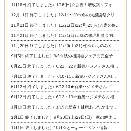
1月16日
終了しました）1/16(日)☆新春！増改築リフォーム&家の修理まつり
12月11日
終了しました）12/11〜20☆冬の大感謝祭クリスマス相談会開催
11月21日
終了しました）11/21(日)22(月)23(火)☆家の修理まつり＆増改築リフォーム相談会
11月21日
終了しました）11/21(日)☆家の修理相談会開催 in 扶桑オークビレッジ
11月20日
終了しました）11/20(土)21(日)☆いちのみや逸品市に出店します【ひのきのバラ販売】
9月5日
終了しました）9/5☆秋の相談会フェア☆完全予約制
8月21日
終了しました）8/21・22☆新築ハジメテさん相談会 『集まれ！農地に家を建てたい人！』
7月10日
終了しました）7/10･11☆新築ハジメテさん相談会 『集まれ！農地に家を建てたい人！』完全予約制
6月12日
終了しました）6/12.13★新築ハジメテさん 『木の家 現場体感見学会』
6月12日
終了しました）6/12・13☆新築ハジメテさん相談会『今ある土地に家を建てる際の注意点』
1月19日
終了しました）1/19☆新春！健康あったかまつり＆増改築リフォームまつり
1月1日
終了しました）9月28日(土)29日(日) 家の解体なんでも相談会
1月1日
終了しました）10月☆とーよーイベント情報