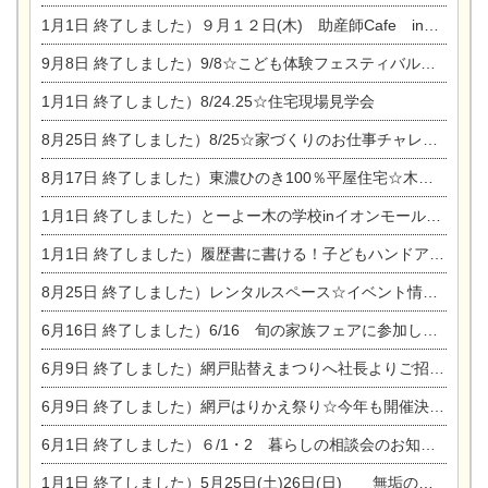
1月1日
終了しました）９月１２日(木) 助産師Cafe in東陽住建
9月8日
終了しました）9/8☆こども体験フェスティバル☆一宮市民会館
1月1日
終了しました）8/24.25☆住宅現場見学会
8月25日
終了しました）8/25☆家づくりのお仕事チャレンジ
8月17日
終了しました）東濃ひのき100％平屋住宅☆木の家完成見学会
1月1日
終了しました）とーよー木の学校inイオンモール木曽川
1月1日
終了しました）履歴書に書ける！子どもハンドアロマ講座☆
8月25日
終了しました）レンタルスペース☆イベント情報☆チャイルドアロマセラピスト
6月16日
終了しました）6/16 旬の家族フェアに参加します☆
6月9日
終了しました）網戸貼替えまつりへ社長よりご招待です♪
6月9日
終了しました）網戸はりかえ祭り☆今年も開催決定！
6月1日
終了しました）６/1・2 暮らしの相談会のお知らせ
1月1日
終了しました）5月25日(土)26日(日) 無垢の木の家体感見学会開催☆