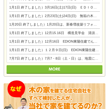
1月1日
終了しました）3月16日(土)17日(日) ＥＤＩＯＮ東陽住建でんき館 総決算まつり
1月1日
終了しました）2月23日(土)24日(日) 無垢の木の家 完成見学会
1月20日
終了しました）1月20日は、新春増改築リフォームまつり＆家の修理祭り＆家電まつりです。
1月1日
終了しました）12月15.16日 構造見学会 清須市西枇杷島町弁天
1月1日
終了しました）12月16日 EDION東陽住建でんき OPEN第二弾イベント！！
1月1日
終了しました）１２月９日(日) EDION東陽住建でんき館プレＯＰＥＮ！＆家の修理まつり
7月7日
終了しました）7月7・8日（土・日）は、地震に強くて安心！暮らしを楽しむ東濃ひのきの平屋の家体験見学会を開催します。ぜひお越しください。