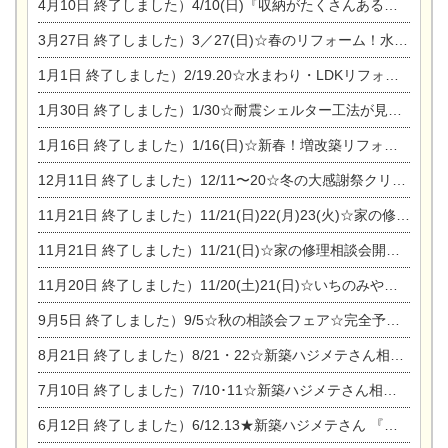
4月10日
終了しました）4/10(日)『収納がたくさんあるおうち現場見学会』
3月27日
終了しました）3／27(日)☆春のリフォーム！水まわりLDKリフォーム相談会&今がチャンス！エアコン相談会
1月1日
終了しました）2/19.20☆水まわり・LDKリフォーム相談会＆エアコン相談会
1月30日
終了しました）1/30☆耐震シェルター工法が見れる完成見学会
1月16日
終了しました）1/16(日)☆新春！増改築リフォーム&家の修理まつり
12月11日
終了しました）12/11〜20☆冬の大感謝祭クリスマス相談会開催
11月21日
終了しました）11/21(日)22(月)23(火)☆家の修理まつり＆増改築リフォーム相談会
11月21日
終了しました）11/21(日)☆家の修理相談会開催 in 扶桑オークビレッジ
11月20日
終了しました）11/20(土)21(日)☆いちのみや逸品市に出店します【ひのきのバラ販売】
9月5日
終了しました）9/5☆秋の相談会フェア☆完全予約制
8月21日
終了しました）8/21・22☆新築ハジメテさん相談会 『集まれ！農地に家を建てたい人！』
7月10日
終了しました）7/10･11☆新築ハジメテさん相談会 『集まれ！農地に家を建てたい人！』完全予約制
6月12日
終了しました）6/12.13★新築ハジメテさん 『木の家 現場体感見学会』