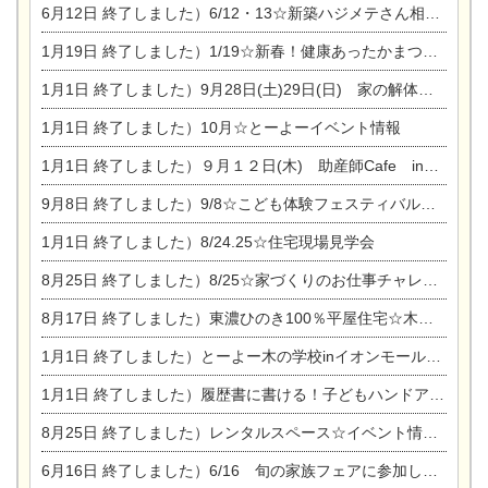
6月12日
終了しました）6/12・13☆新築ハジメテさん相談会『今ある土地に家を建てる際の注意点』
1月19日
終了しました）1/19☆新春！健康あったかまつり＆増改築リフォームまつり
1月1日
終了しました）9月28日(土)29日(日) 家の解体なんでも相談会
1月1日
終了しました）10月☆とーよーイベント情報
1月1日
終了しました）９月１２日(木) 助産師Cafe in東陽住建
9月8日
終了しました）9/8☆こども体験フェスティバル☆一宮市民会館
1月1日
終了しました）8/24.25☆住宅現場見学会
8月25日
終了しました）8/25☆家づくりのお仕事チャレンジ
8月17日
終了しました）東濃ひのき100％平屋住宅☆木の家完成見学会
1月1日
終了しました）とーよー木の学校inイオンモール木曽川
1月1日
終了しました）履歴書に書ける！子どもハンドアロマ講座☆
8月25日
終了しました）レンタルスペース☆イベント情報☆チャイルドアロマセラピスト
6月16日
終了しました）6/16 旬の家族フェアに参加します☆