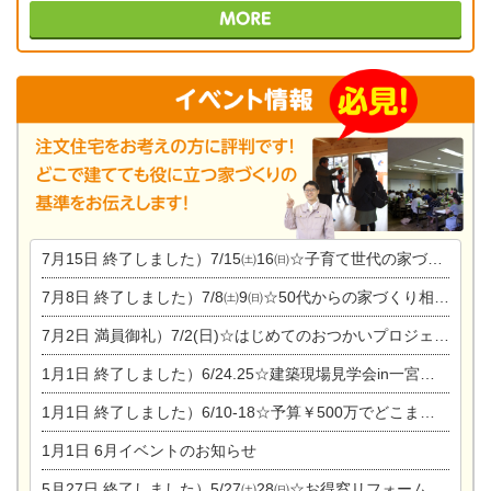
7月15日
終了しました）7/15㈯16㈰☆子育て世代の家づくり相談会
7月8日
終了しました）7/8㈯9㈰☆50代からの家づくり相談会
7月2日
満員御礼）7/2(日)☆はじめてのおつかいプロジェクト
1月1日
終了しました）6/24.25☆建築現場見学会in一宮市木曽川町
1月1日
終了しました）6/10-18☆予算￥500万でどこまでできるの？リフォーム相談会
1月1日
6月イベントのお知らせ
5月27日
終了しました）5/27㈯28㈰☆お得窓リフォーム個別相談会