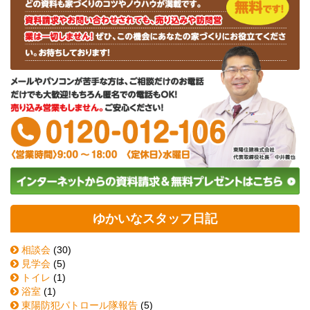
ゆかいなスタッフ日記
相談会
(30)
見学会
(5)
トイレ
(1)
浴室
(1)
東陽防犯パトロール隊報告
(5)