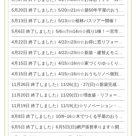
5月20日
終了しました）5/20㈯21㈰☆築50年平屋のおうちリノベーション完成見学会
5月13日
終了しました）5/13㈯☆植林バスツアー開催！
5月6日
終了しました）5/6㈯7㈰14㈰☆残り1棟！一宮市限定モニター募集相談会(新築・建替え)
4月22日
終了しました）4/22㈯23㈰☆お得に窓リフォーム個別相談会
4月22日
終了しました）4/22㈯23㈰☆新築・建替えモニター募集個別相談会
4月15日
終了しました）4/15㈯16㈰☆家づくりゆっくりじっくり個別相談会
4月15日
終了しました）4/15㈯16㈰☆おうちリノベ個別相談会
11月26日
終了しました）11/26(土)・27(日)☆新築完成見学会 in一宮市あずら
11月20日
終了しました）11/20(日)☆増改築・リフォームまつり＆秋の味覚まつり＆芸術祭
11月19日
終了しました）11/19(土)☆リノベーション・家の修理まつり＆増改築・リフォームまつりin扶桑ゴルフ
8月8日
終了しました）10/8~16☆木でつくる平屋のおうちのつくり方【完全予約制】
6月5日
終了しました）6月5日(日)網戸張替承ります☆開催！