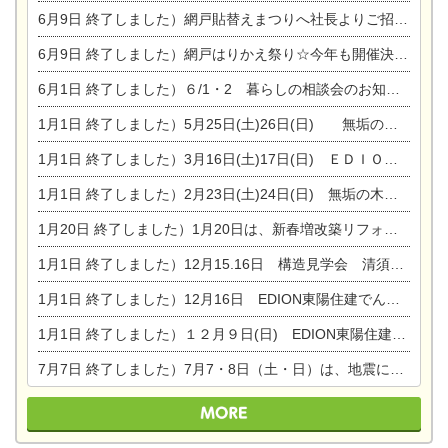
6月9日
終了しました）網戸貼替えまつりへ社長よりご招待です♪
6月9日
終了しました）網戸はりかえ祭り☆今年も開催決定！
6月1日
終了しました）６/1・2 暮らしの相談会のお知らせ
1月1日
終了しました）5月25日(土)26日(日) 無垢の木の家体感見学会開催☆
1月1日
終了しました）3月16日(土)17日(日) ＥＤＩＯＮ東陽住建でんき館 総決算まつり
1月1日
終了しました）2月23日(土)24日(日) 無垢の木の家 完成見学会
1月20日
終了しました）1月20日は、新春増改築リフォームまつり＆家の修理祭り＆家電まつりです。
1月1日
終了しました）12月15.16日 構造見学会 清須市西枇杷島町弁天
1月1日
終了しました）12月16日 EDION東陽住建でんき OPEN第二弾イベント！！
1月1日
終了しました）１２月９日(日) EDION東陽住建でんき館プレＯＰＥＮ！＆家の修理まつり
7月7日
終了しました）7月7・8日（土・日）は、地震に強くて安心！暮らしを楽しむ東濃ひのきの平屋の家体験見学会を開催します。ぜひお越しください。