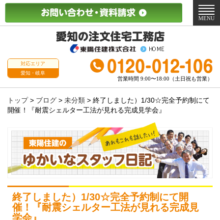
メ
ニ
MENU
ュ
ー
対応エリア
愛知・岐阜
営業時間 9:00〜18:00（土日祝も営業）
トップ
>
ブログ
>
未分類
>
終了しました）1/30☆完全予約制にて
開催！『耐震シェルター工法が見れる完成見学会』
終了しました）1/30☆完全予約制にて開
催！『耐震シェルター工法が見れる完成見
学会』