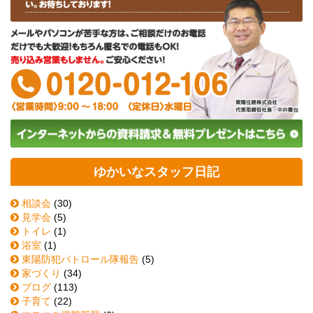
ゆかいなスタッフ日記
相談会
(30)
見学会
(5)
トイレ
(1)
浴室
(1)
東陽防犯パトロール隊報告
(5)
家づくり
(34)
ブログ
(113)
子育て
(22)