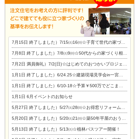
7月15日
終了しました）7/15㈯16㈰☆子育て世代の家づくり相談会
7月8日
終了しました）7/8㈯9㈰☆50代からの家づくり相談会
7月2日
満員御礼）7/2(日)☆はじめてのおつかいプロジェクト
1月1日
終了しました）6/24.25☆建築現場見学会in一宮市木曽川町
1月1日
終了しました）6/10-18☆予算￥500万でどこまでできるの？リフォーム相談会
1月1日
6月イベントのお知らせ
5月27日
終了しました）5/27㈯28㈰☆お得窓リフォーム個別相談会
5月20日
終了しました）5/20㈯21㈰☆築50年平屋のおうちリノベーション完成見学会
5月13日
終了しました）5/13㈯☆植林バスツアー開催！