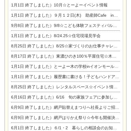
1月1日
終了しました）10月☆とーよーイベント情報
1月1日
終了しました）９月１２日(木) 助産師Cafe in東陽住建
9月8日
終了しました）9/8☆こども体験フェスティバル☆一宮市民会館
1月1日
終了しました）8/24.25☆住宅現場見学会
8月25日
終了しました）8/25☆家づくりのお仕事チャレンジ
8月17日
終了しました）東濃ひのき100％平屋住宅☆木の家完成見学会
1月1日
終了しました）とーよー木の学校inイオンモール木曽川
1月1日
終了しました）履歴書に書ける！子どもハンドアロマ講座☆
8月25日
終了しました）レンタルスペース☆イベント情報☆チャイルドアロマセラピスト
6月16日
終了しました）6/16 旬の家族フェアに参加します☆
6月9日
終了しました）網戸貼替えまつりへ社長よりご招待です♪
6月9日
終了しました）網戸はりかえ祭り☆今年も開催決定！
6月1日
終了しました）６/1・2 暮らしの相談会のお知らせ