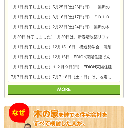
1月1日
終了しました）5月25日(土)26日(日) 無垢の木の家体感見学会開催☆
1月1日
終了しました）3月16日(土)17日(日) ＥＤＩＯＮ東陽住建でんき館 総決算まつり
1月1日
終了しました）2月23日(土)24日(日) 無垢の木の家 完成見学会
1月20日
終了しました）1月20日は、新春増改築リフォームまつり＆家の修理祭り＆家電まつりです。
1月1日
終了しました）12月15.16日 構造見学会 清須市西枇杷島町弁天
1月1日
終了しました）12月16日 EDION東陽住建でんき OPEN第二弾イベント！！
1月1日
終了しました）１２月９日(日) EDION東陽住建でんき館プレＯＰＥＮ！＆家の修理まつり
7月7日
終了しました）7月7・8日（土・日）は、地震に強くて安心！暮らしを楽しむ東濃ひのきの平屋の家体験見学会を開催します。ぜひお越しください。