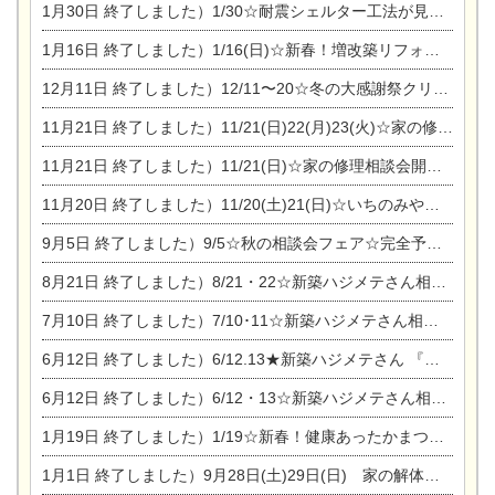
1月30日
終了しました）1/30☆耐震シェルター工法が見れる完成見学会
1月16日
終了しました）1/16(日)☆新春！増改築リフォーム&家の修理まつり
12月11日
終了しました）12/11〜20☆冬の大感謝祭クリスマス相談会開催
11月21日
終了しました）11/21(日)22(月)23(火)☆家の修理まつり＆増改築リフォーム相談会
11月21日
終了しました）11/21(日)☆家の修理相談会開催 in 扶桑オークビレッジ
11月20日
終了しました）11/20(土)21(日)☆いちのみや逸品市に出店します【ひのきのバラ販売】
9月5日
終了しました）9/5☆秋の相談会フェア☆完全予約制
8月21日
終了しました）8/21・22☆新築ハジメテさん相談会 『集まれ！農地に家を建てたい人！』
7月10日
終了しました）7/10･11☆新築ハジメテさん相談会 『集まれ！農地に家を建てたい人！』完全予約制
6月12日
終了しました）6/12.13★新築ハジメテさん 『木の家 現場体感見学会』
6月12日
終了しました）6/12・13☆新築ハジメテさん相談会『今ある土地に家を建てる際の注意点』
1月19日
終了しました）1/19☆新春！健康あったかまつり＆増改築リフォームまつり
1月1日
終了しました）9月28日(土)29日(日) 家の解体なんでも相談会