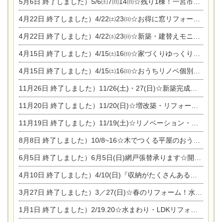
5月6日
終了しました）5/6㈯7㈰14㈰☆残り1棟！一宮市限定モニター募集相談会(新築・建替え)
4月22日
終了しました）4/22㈯23㈰☆お得に窓リフォーム個別相談会
4月22日
終了しました）4/22㈯23㈰☆新築・建替えモニター募集個別相談会
4月15日
終了しました）4/15㈯16㈰☆家づくりゆっくりじっくり個別相談会
4月15日
終了しました）4/15㈯16㈰☆おうちリノベ個別相談会
11月26日
終了しました）11/26(土)・27(日)☆新築完成見学会 in一宮市あずら
11月20日
終了しました）11/20(日)☆増改築・リフォームまつり＆秋の味覚まつり＆芸術祭
11月19日
終了しました）11/19(土)☆リノベーション・家の修理まつり＆増改築・リフォームまつりin扶桑ゴルフ
8月8日
終了しました）10/8~16☆木でつくる平屋のおうちのつくり方【完全予約制】
6月5日
終了しました）6月5日(日)網戸張替承ります☆開催！
4月10日
終了しました）4/10(日)『収納がたくさんあるおうち現場見学会』
3月27日
終了しました）3／27(日)☆春のリフォーム！水まわりLDKリフォーム相談会&今がチャンス！エアコン相談会
1月1日
終了しました）2/19.20☆水まわり・LDKリフォーム相談会＆エアコン相談会