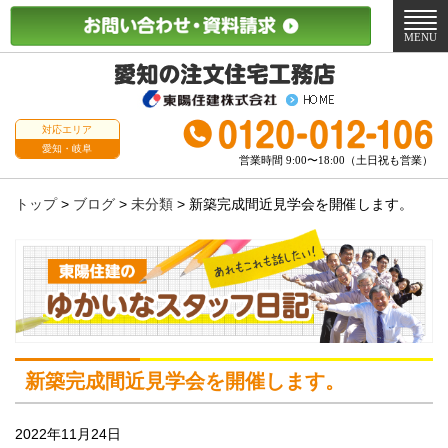
メ
ニ
MENU
ュ
ー
対応エリア
愛知・岐阜
営業時間 9:00〜18:00（土日祝も営業）
トップ
>
ブログ
>
未分類
>
新築完成間近見学会を開催します。
新築完成間近見学会を開催します。
2022年11月24日