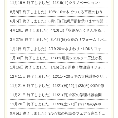
11月19日
終了しました）11/19(土)☆リノベーション・家の修理まつり＆増改築・リフォームまつりin扶桑ゴルフ
8月8日
終了しました）10/8~16☆木でつくる平屋のおうちのつくり方【完全予約制】
6月5日
終了しました）6月5日(日)網戸張替承ります☆開催！
4月10日
終了しました）4/10(日)『収納がたくさんあるおうち現場見学会』
3月27日
終了しました）3／27(日)☆春のリフォーム！水まわりLDKリフォーム相談会&今がチャンス！エアコン相談会
1月1日
終了しました）2/19.20☆水まわり・LDKリフォーム相談会＆エアコン相談会
1月30日
終了しました）1/30☆耐震シェルター工法が見れる完成見学会
1月16日
終了しました）1/16(日)☆新春！増改築リフォーム&家の修理まつり
12月11日
終了しました）12/11〜20☆冬の大感謝祭クリスマス相談会開催
11月21日
終了しました）11/21(日)22(月)23(火)☆家の修理まつり＆増改築リフォーム相談会
11月21日
終了しました）11/21(日)☆家の修理相談会開催 in 扶桑オークビレッジ
11月20日
終了しました）11/20(土)21(日)☆いちのみや逸品市に出店します【ひのきのバラ販売】
9月5日
終了しました）9/5☆秋の相談会フェア☆完全予約制