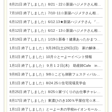
8月21日
終了しました）8/21・22☆新築ハジメテさん相談会 『集まれ！農地に家を建てたい人！』
7月10日
終了しました）7/10･11☆新築ハジメテさん相談会 『集まれ！農地に家を建てたい人！』完全予約制
6月12日
終了しました）6/12.13★新築ハジメテさん 『木の家 現場体感見学会』
6月12日
終了しました）6/12・13☆新築ハジメテさん相談会『今ある土地に家を建てる際の注意点』
1月19日
終了しました）1/19☆新春！健康あったかまつり＆増改築リフォームまつり
1月1日
終了しました）9月28日(土)29日(日) 家の解体なんでも相談会
1月1日
終了しました）10月☆とーよーイベント情報
1月1日
終了しました）９月１２日(木) 助産師Cafe in東陽住建
9月8日
終了しました）9/8☆こども体験フェスティバル☆一宮市民会館
1月1日
終了しました）8/24.25☆住宅現場見学会
8月25日
終了しました）8/25☆家づくりのお仕事チャレンジ
8月17日
終了しました）東濃ひのき100％平屋住宅☆木の家完成見学会
1月1日
終了しました）とーよー木の学校inイオンモール木曽川