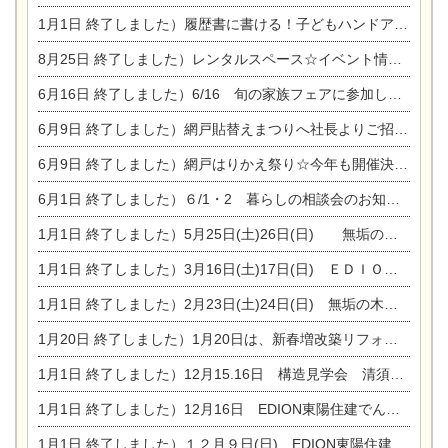
1月1日
終了しました）履歴書に書ける！子どもハンドアロマ講座☆
8月25日
終了しました）レンタルスペース☆イベント情報☆チャイルドアロマセラピスト
6月16日
終了しました）6/16 旬の家族フェアに参加します☆
6月9日
終了しました）網戸貼替えまつりへ社長よりご招待です♪
6月9日
終了しました）網戸はりかえ祭り☆今年も開催決定！
6月1日
終了しました）６/1・2 暮らしの相談会のお知らせ
1月1日
終了しました）5月25日(土)26日(日) 無垢の木の家体感見学会開催☆
1月1日
終了しました）3月16日(土)17日(日) ＥＤＩＯＮ東陽住建でんき館 総決算まつり
1月1日
終了しました）2月23日(土)24日(日) 無垢の木の家 完成見学会
1月20日
終了しました）1月20日は、新春増改築リフォームまつり＆家の修理祭り＆家電まつりです。
1月1日
終了しました）12月15.16日 構造見学会 清須市西枇杷島町弁天
1月1日
終了しました）12月16日 EDION東陽住建でんき OPEN第二弾イベント！！
1月1日
終了しました）１２月９日(日) EDION東陽住建でんき館プレＯＰＥＮ！＆家の修理まつり