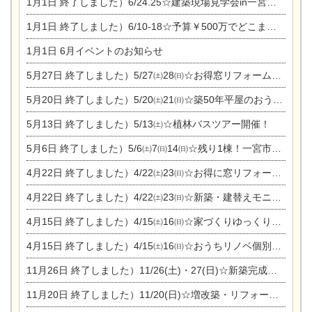
1月1日
終了しました）6/24.25☆建築現場見学会in一宮市木曽川町
1月1日
終了しました）6/10-18☆予算￥500万でどこまでできるの？リフォーム相談会
1月1日
6月イベントのお知らせ
5月27日
終了しました）5/27㈯28㈰☆お得窓リフォーム個別相談会
5月20日
終了しました）5/20㈯21㈰☆築50年平屋のおうちリノベーション完成見学会
5月13日
終了しました）5/13㈯☆植林バスツアー開催！
5月6日
終了しました）5/6㈯7㈰14㈰☆残り1棟！一宮市限定モニター募集相談会(新築・建替え)
4月22日
終了しました）4/22㈯23㈰☆お得に窓リフォーム個別相談会
4月22日
終了しました）4/22㈯23㈰☆新築・建替えモニター募集個別相談会
4月15日
終了しました）4/15㈯16㈰☆家づくりゆっくりじっくり個別相談会
4月15日
終了しました）4/15㈯16㈰☆おうちリノベ個別相談会
11月26日
終了しました）11/26(土)・27(日)☆新築完成見学会 in一宮市あずら
11月20日
終了しました）11/20(日)☆増改築・リフォームまつり＆秋の味覚まつり＆芸術祭