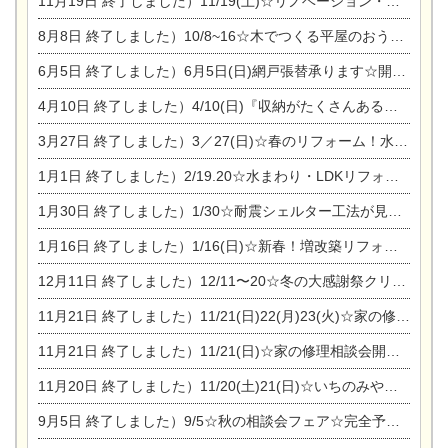
11月19日
終了しました）11/19(土)☆リノベーション・家の修理まつり＆増改築・リフォームまつりin扶桑ゴルフ
8月8日
終了しました）10/8~16☆木でつくる平屋のおうちのつくり方【完全予約制】
6月5日
終了しました）6月5日(日)網戸張替承ります☆開催！
4月10日
終了しました）4/10(日)『収納がたくさんあるおうち現場見学会』
3月27日
終了しました）3／27(日)☆春のリフォーム！水まわりLDKリフォーム相談会&今がチャンス！エアコン相談会
1月1日
終了しました）2/19.20☆水まわり・LDKリフォーム相談会＆エアコン相談会
1月30日
終了しました）1/30☆耐震シェルター工法が見れる完成見学会
1月16日
終了しました）1/16(日)☆新春！増改築リフォーム&家の修理まつり
12月11日
終了しました）12/11〜20☆冬の大感謝祭クリスマス相談会開催
11月21日
終了しました）11/21(日)22(月)23(火)☆家の修理まつり＆増改築リフォーム相談会
11月21日
終了しました）11/21(日)☆家の修理相談会開催 in 扶桑オークビレッジ
11月20日
終了しました）11/20(土)21(日)☆いちのみや逸品市に出店します【ひのきのバラ販売】
9月5日
終了しました）9/5☆秋の相談会フェア☆完全予約制