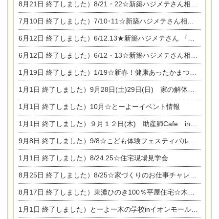
8月21日
終了しました）8/21・22☆新築ハジメテさん相談会 『集まれ！農地に家を建てたい人！』
7月10日
終了しました）7/10･11☆新築ハジメテさん相談会 『集まれ！農地に家を建てたい人！』完全予約制
6月12日
終了しました）6/12.13★新築ハジメテさん 『木の家 現場体感見学会』
6月12日
終了しました）6/12・13☆新築ハジメテさん相談会『今ある土地に家を建てる際の注意点』
1月19日
終了しました）1/19☆新春！健康あったかまつり＆増改築リフォームまつり
1月1日
終了しました）9月28日(土)29日(日) 家の解体なんでも相談会
1月1日
終了しました）10月☆とーよーイベント情報
1月1日
終了しました）９月１２日(木) 助産師Cafe in東陽住建
9月8日
終了しました）9/8☆こども体験フェスティバル☆一宮市民会館
1月1日
終了しました）8/24.25☆住宅現場見学会
8月25日
終了しました）8/25☆家づくりのお仕事チャレンジ
8月17日
終了しました）東濃ひのき100％平屋住宅☆木の家完成見学会
1月1日
終了しました）とーよー木の学校inイオンモール木曽川