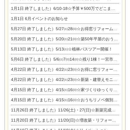
1月1日
終了しました）6/10-18☆予算￥500万でどこまでできるの？リフォーム相談会
1月1日
6月イベントのお知らせ
5月27日
終了しました）5/27㈯28㈰☆お得窓リフォーム個別相談会
5月20日
終了しました）5/20㈯21㈰☆築50年平屋のおうちリノベーション完成見学会
5月13日
終了しました）5/13㈯☆植林バスツアー開催！
5月6日
終了しました）5/6㈯7㈰14㈰☆残り1棟！一宮市限定モニター募集相談会(新築・建替え)
4月22日
終了しました）4/22㈯23㈰☆お得に窓リフォーム個別相談会
4月22日
終了しました）4/22㈯23㈰☆新築・建替えモニター募集個別相談会
4月15日
終了しました）4/15㈯16㈰☆家づくりゆっくりじっくり個別相談会
4月15日
終了しました）4/15㈯16㈰☆おうちリノベ個別相談会
11月26日
終了しました）11/26(土)・27(日)☆新築完成見学会 in一宮市あずら
11月20日
終了しました）11/20(日)☆増改築・リフォームまつり＆秋の味覚まつり＆芸術祭