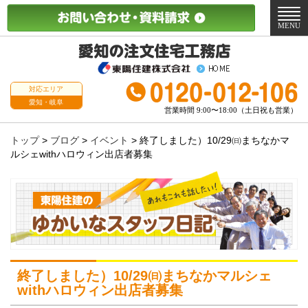
メ
ニ
MENU
ュ
ー
対応エリア
愛知・岐阜
営業時間 9:00〜18:00（土日祝も営業）
トップ
>
ブログ
>
イベント
>
終了しました）10/29㈰まちなかマ
ルシェwithハロウィン出店者募集
終了しました）10/29㈰まちなかマルシェ
withハロウィン出店者募集