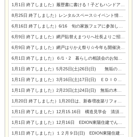
1月1日
終了しました）履歴書に書ける！子どもハンドアロマ講座☆
8月25日
終了しました）レンタルスペース☆イベント情報☆チャイルドアロマセラピスト
6月16日
終了しました）6/16 旬の家族フェアに参加します☆
6月9日
終了しました）網戸貼替えまつりへ社長よりご招待です♪
6月9日
終了しました）網戸はりかえ祭り☆今年も開催決定！
6月1日
終了しました）６/1・2 暮らしの相談会のお知らせ
1月1日
終了しました）5月25日(土)26日(日) 無垢の木の家体感見学会開催☆
1月1日
終了しました）3月16日(土)17日(日) ＥＤＩＯＮ東陽住建でんき館 総決算まつり
1月1日
終了しました）2月23日(土)24日(日) 無垢の木の家 完成見学会
1月20日
終了しました）1月20日は、新春増改築リフォームまつり＆家の修理祭り＆家電まつりです。
1月1日
終了しました）12月15.16日 構造見学会 清須市西枇杷島町弁天
1月1日
終了しました）12月16日 EDION東陽住建でんき OPEN第二弾イベント！！
1月1日
終了しました）１２月９日(日) EDION東陽住建でんき館プレＯＰＥＮ！＆家の修理まつり