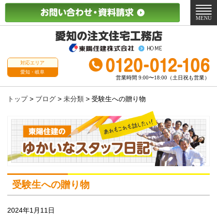
メ
ニ
MENU
ュ
ー
対応エリア
愛知・岐阜
営業時間 9:00〜18:00（土日祝も営業）
トップ
>
ブログ
>
未分類
>
受験生への贈り物
受験生への贈り物
2024年1月11日