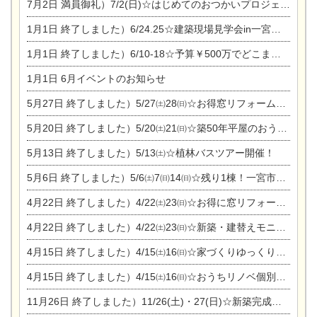
7月2日
満員御礼）7/2(日)☆はじめてのおつかいプロジェクト
1月1日
終了しました）6/24.25☆建築現場見学会in一宮市木曽川町
1月1日
終了しました）6/10-18☆予算￥500万でどこまでできるの？リフォーム相談会
1月1日
6月イベントのお知らせ
5月27日
終了しました）5/27㈯28㈰☆お得窓リフォーム個別相談会
5月20日
終了しました）5/20㈯21㈰☆築50年平屋のおうちリノベーション完成見学会
5月13日
終了しました）5/13㈯☆植林バスツアー開催！
5月6日
終了しました）5/6㈯7㈰14㈰☆残り1棟！一宮市限定モニター募集相談会(新築・建替え)
4月22日
終了しました）4/22㈯23㈰☆お得に窓リフォーム個別相談会
4月22日
終了しました）4/22㈯23㈰☆新築・建替えモニター募集個別相談会
4月15日
終了しました）4/15㈯16㈰☆家づくりゆっくりじっくり個別相談会
4月15日
終了しました）4/15㈯16㈰☆おうちリノベ個別相談会
11月26日
終了しました）11/26(土)・27(日)☆新築完成見学会 in一宮市あずら