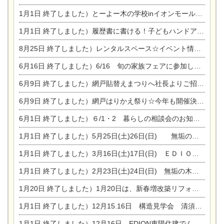
1月1日
終了しました）とーよー木の学校inイオンモール木曽川
1月1日
終了しました）履歴書に書ける！子どもハンドアロマ講座☆
8月25日
終了しました）レンタルスペース☆イベント情報☆チャイルドアロマセラピスト
6月16日
終了しました）6/16 旬の家族フェアに参加します☆
6月9日
終了しました）網戸貼替えまつりへ社長よりご招待です♪
6月9日
終了しました）網戸はりかえ祭り☆今年も開催決定！
6月1日
終了しました）６/1・2 暮らしの相談会のお知らせ
1月1日
終了しました）5月25日(土)26日(日) 無垢の木の家体感見学会開催☆
1月1日
終了しました）3月16日(土)17日(日) ＥＤＩＯＮ東陽住建でんき館 総決算まつり
1月1日
終了しました）2月23日(土)24日(日) 無垢の木の家 完成見学会
1月20日
終了しました）1月20日は、新春増改築リフォームまつり＆家の修理祭り＆家電まつりです。
1月1日
終了しました）12月15.16日 構造見学会 清須市西枇杷島町弁天
1月1日
終了しました）12月16日 EDION東陽住建でんき OPEN第二弾イベント！！