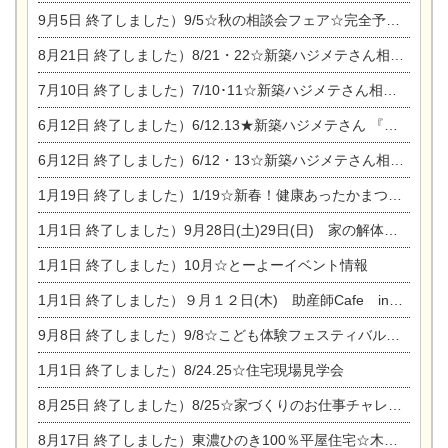
9月5日
終了しました）9/5☆秋の相談会フェア☆完全予約制
8月21日
終了しました）8/21・22☆新築ハジメテさん相談会 『集まれ！農地に家を建てたい人！』
7月10日
終了しました）7/10･11☆新築ハジメテさん相談会 『集まれ！農地に家を建てたい人！』完全予約制
6月12日
終了しました）6/12.13★新築ハジメテさん 『木の家 現場体感見学会』
6月12日
終了しました）6/12・13☆新築ハジメテさん相談会『今ある土地に家を建てる際の注意点』
1月19日
終了しました）1/19☆新春！健康あったかまつり＆増改築リフォームまつり
1月1日
終了しました）9月28日(土)29日(日) 家の解体なんでも相談会
1月1日
終了しました）10月☆とーよーイベント情報
1月1日
終了しました）９月１２日(木) 助産師Cafe in東陽住建
9月8日
終了しました）9/8☆こども体験フェスティバル☆一宮市民会館
1月1日
終了しました）8/24.25☆住宅現場見学会
8月25日
終了しました）8/25☆家づくりのお仕事チャレンジ
8月17日
終了しました）東濃ひのき100％平屋住宅☆木の家完成見学会