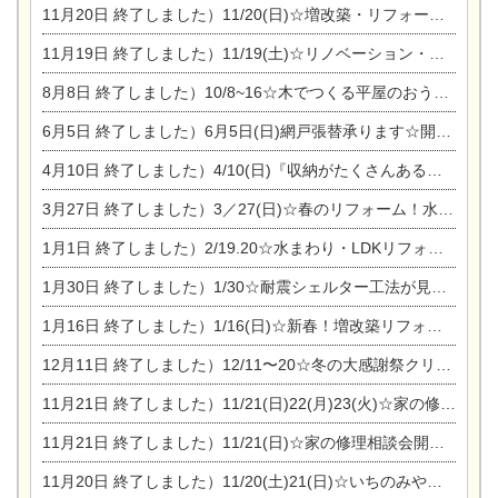
11月20日
終了しました）11/20(日)☆増改築・リフォームまつり＆秋の味覚まつり＆芸術祭
11月19日
終了しました）11/19(土)☆リノベーション・家の修理まつり＆増改築・リフォームまつりin扶桑ゴルフ
8月8日
終了しました）10/8~16☆木でつくる平屋のおうちのつくり方【完全予約制】
6月5日
終了しました）6月5日(日)網戸張替承ります☆開催！
4月10日
終了しました）4/10(日)『収納がたくさんあるおうち現場見学会』
3月27日
終了しました）3／27(日)☆春のリフォーム！水まわりLDKリフォーム相談会&今がチャンス！エアコン相談会
1月1日
終了しました）2/19.20☆水まわり・LDKリフォーム相談会＆エアコン相談会
1月30日
終了しました）1/30☆耐震シェルター工法が見れる完成見学会
1月16日
終了しました）1/16(日)☆新春！増改築リフォーム&家の修理まつり
12月11日
終了しました）12/11〜20☆冬の大感謝祭クリスマス相談会開催
11月21日
終了しました）11/21(日)22(月)23(火)☆家の修理まつり＆増改築リフォーム相談会
11月21日
終了しました）11/21(日)☆家の修理相談会開催 in 扶桑オークビレッジ
11月20日
終了しました）11/20(土)21(日)☆いちのみや逸品市に出店します【ひのきのバラ販売】