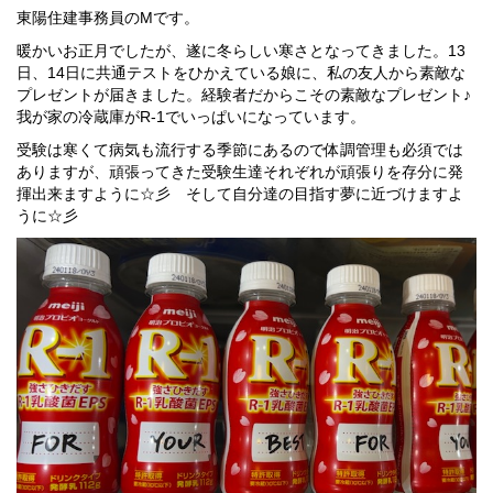
東陽住建事務員のMです。
暖かいお正月でしたが、遂に冬らしい寒さとなってきました。13
日、14日に共通テストをひかえている娘に、私の友人から素敵な
プレゼントが届きました。経験者だからこその素敵なプレゼント♪
我が家の冷蔵庫がR-1でいっぱいになっています。
受験は寒くて病気も流行する季節にあるので体調管理も必須では
ありますが、頑張ってきた受験生達それぞれが頑張りを存分に発
揮出来ますように☆彡 そして自分達の目指す夢に近づけますよ
うに☆彡