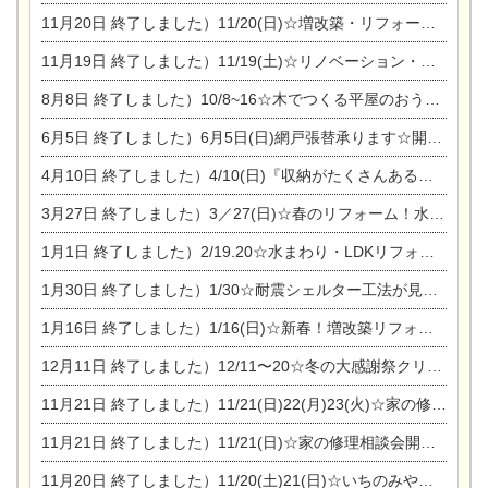
11月20日
終了しました）11/20(日)☆増改築・リフォームまつり＆秋の味覚まつり＆芸術祭
11月19日
終了しました）11/19(土)☆リノベーション・家の修理まつり＆増改築・リフォームまつりin扶桑ゴルフ
8月8日
終了しました）10/8~16☆木でつくる平屋のおうちのつくり方【完全予約制】
6月5日
終了しました）6月5日(日)網戸張替承ります☆開催！
4月10日
終了しました）4/10(日)『収納がたくさんあるおうち現場見学会』
3月27日
終了しました）3／27(日)☆春のリフォーム！水まわりLDKリフォーム相談会&今がチャンス！エアコン相談会
1月1日
終了しました）2/19.20☆水まわり・LDKリフォーム相談会＆エアコン相談会
1月30日
終了しました）1/30☆耐震シェルター工法が見れる完成見学会
1月16日
終了しました）1/16(日)☆新春！増改築リフォーム&家の修理まつり
12月11日
終了しました）12/11〜20☆冬の大感謝祭クリスマス相談会開催
11月21日
終了しました）11/21(日)22(月)23(火)☆家の修理まつり＆増改築リフォーム相談会
11月21日
終了しました）11/21(日)☆家の修理相談会開催 in 扶桑オークビレッジ
11月20日
終了しました）11/20(土)21(日)☆いちのみや逸品市に出店します【ひのきのバラ販売】