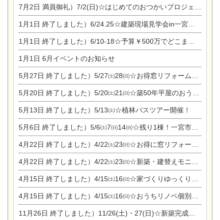
7月2日
満員御礼）7/2(日)☆はじめてのおつかいプロジェクト
1月1日
終了しました）6/24.25☆建築現場見学会in一宮市木曽川町
1月1日
終了しました）6/10-18☆予算￥500万でどこまでできるの？リフォーム相談会
1月1日
6月イベントのお知らせ
5月27日
終了しました）5/27㈯28㈰☆お得窓リフォーム個別相談会
5月20日
終了しました）5/20㈯21㈰☆築50年平屋のおうちリノベーション完成見学会
5月13日
終了しました）5/13㈯☆植林バスツアー開催！
5月6日
終了しました）5/6㈯7㈰14㈰☆残り1棟！一宮市限定モニター募集相談会(新築・建替え)
4月22日
終了しました）4/22㈯23㈰☆お得に窓リフォーム個別相談会
4月22日
終了しました）4/22㈯23㈰☆新築・建替えモニター募集個別相談会
4月15日
終了しました）4/15㈯16㈰☆家づくりゆっくりじっくり個別相談会
4月15日
終了しました）4/15㈯16㈰☆おうちリノベ個別相談会
11月26日
終了しました）11/26(土)・27(日)☆新築完成見学会 in一宮市あずら