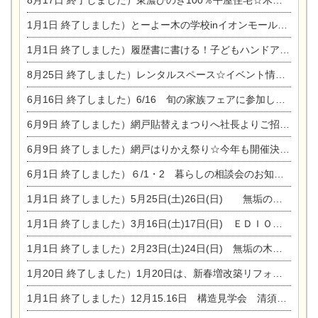
8月17日
終了しました）東濃ひのき100％平屋住宅☆木の家完成見学会
1月1日
終了しました）とーよー木の学校inイオンモール木曽川
1月1日
終了しました）履歴書に書ける！子どもハンドアロマ講座☆
8月25日
終了しました）レンタルスペース☆イベント情報☆チャイルドアロマセラピスト
6月16日
終了しました）6/16 旬の家族フェアに参加します☆
6月9日
終了しました）網戸貼替えまつりへ社長よりご招待です♪
6月9日
終了しました）網戸はりかえ祭り☆今年も開催決定！
6月1日
終了しました）６/1・2 暮らしの相談会のお知らせ
1月1日
終了しました）5月25日(土)26日(日) 無垢の木の家体感見学会開催☆
1月1日
終了しました）3月16日(土)17日(日) ＥＤＩＯＮ東陽住建でんき館 総決算まつり
1月1日
終了しました）2月23日(土)24日(日) 無垢の木の家 完成見学会
1月20日
終了しました）1月20日は、新春増改築リフォームまつり＆家の修理祭り＆家電まつりです。
1月1日
終了しました）12月15.16日 構造見学会 清須市西枇杷島町弁天