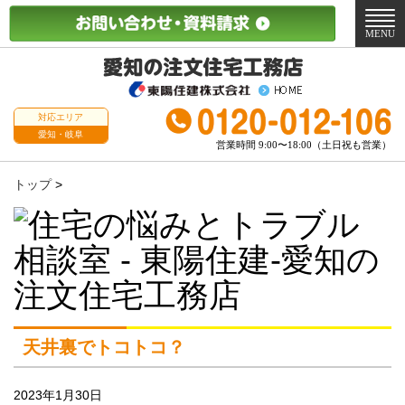
メ
ニ
MENU
ュ
ー
対応エリア
愛知・岐阜
営業時間 9:00〜18:00（土日祝も営業）
トップ
>
天井裏でトコトコ？
2023年1月30日