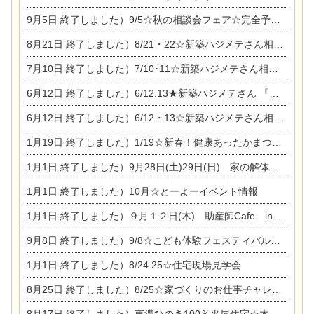
9月5日
終了しました）9/5☆秋の相談会フェア☆完全予約制
8月21日
終了しました）8/21・22☆新築ハジメテさん相談会 『集まれ！農地に家を建てたい人！』
7月10日
終了しました）7/10･11☆新築ハジメテさん相談会 『集まれ！農地に家を建てたい人！』完全予約制
6月12日
終了しました）6/12.13★新築ハジメテさん 『木の家 現場体感見学会』
6月12日
終了しました）6/12・13☆新築ハジメテさん相談会『今ある土地に家を建てる際の注意点』
1月19日
終了しました）1/19☆新春！健康あったかまつり＆増改築リフォームまつり
1月1日
終了しました）9月28日(土)29日(日) 家の解体なんでも相談会
1月1日
終了しました）10月☆とーよーイベント情報
1月1日
終了しました）９月１２日(木) 助産師Cafe in東陽住建
9月8日
終了しました）9/8☆こども体験フェスティバル☆一宮市民会館
1月1日
終了しました）8/24.25☆住宅現場見学会
8月25日
終了しました）8/25☆家づくりのお仕事チャレンジ