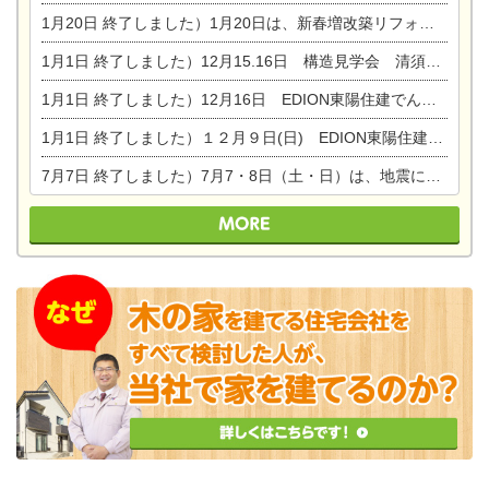
1月20日
終了しました）1月20日は、新春増改築リフォームまつり＆家の修理祭り＆家電まつりです。
1月1日
終了しました）12月15.16日 構造見学会 清須市西枇杷島町弁天
1月1日
終了しました）12月16日 EDION東陽住建でんき OPEN第二弾イベント！！
1月1日
終了しました）１２月９日(日) EDION東陽住建でんき館プレＯＰＥＮ！＆家の修理まつり
7月7日
終了しました）7月7・8日（土・日）は、地震に強くて安心！暮らしを楽しむ東濃ひのきの平屋の家体験見学会を開催します。ぜひお越しください。