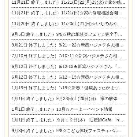
11月21日
終了しました）11/21(日)22(月)23(火)☆家の修理まつり＆増改築リフォーム相談会
11月21日
終了しました）11/21(日)☆家の修理相談会開催 in 扶桑オークビレッジ
11月20日
終了しました）11/20(土)21(日)☆いちのみや逸品市に出店します【ひのきのバラ販売】
9月5日
終了しました）9/5☆秋の相談会フェア☆完全予約制
8月21日
終了しました）8/21・22☆新築ハジメテさん相談会 『集まれ！農地に家を建てたい人！』
7月10日
終了しました）7/10･11☆新築ハジメテさん相談会 『集まれ！農地に家を建てたい人！』完全予約制
6月12日
終了しました）6/12.13★新築ハジメテさん 『木の家 現場体感見学会』
6月12日
終了しました）6/12・13☆新築ハジメテさん相談会『今ある土地に家を建てる際の注意点』
1月19日
終了しました）1/19☆新春！健康あったかまつり＆増改築リフォームまつり
1月1日
終了しました）9月28日(土)29日(日) 家の解体なんでも相談会
1月1日
終了しました）10月☆とーよーイベント情報
1月1日
終了しました）９月１２日(木) 助産師Cafe in東陽住建
9月8日
終了しました）9/8☆こども体験フェスティバル☆一宮市民会館