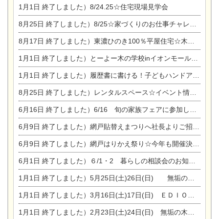
1月1日
終了しました）8/24.25☆住宅現場見学会
8月25日
終了しました）8/25☆家づくりのお仕事チャレンジ
8月17日
終了しました）東濃ひのき100％平屋住宅☆木の家完成見学会
1月1日
終了しました）とーよー木の学校inイオンモール木曽川
1月1日
終了しました）履歴書に書ける！子どもハンドアロマ講座☆
8月25日
終了しました）レンタルスペース☆イベント情報☆チャイルドアロマセラピスト
6月16日
終了しました）6/16 旬の家族フェアに参加します☆
6月9日
終了しました）網戸貼替えまつりへ社長よりご招待です♪
6月9日
終了しました）網戸はりかえ祭り☆今年も開催決定！
6月1日
終了しました）６/1・2 暮らしの相談会のお知らせ
1月1日
終了しました）5月25日(土)26日(日) 無垢の木の家体感見学会開催☆
1月1日
終了しました）3月16日(土)17日(日) ＥＤＩＯＮ東陽住建でんき館 総決算まつり
1月1日
終了しました）2月23日(土)24日(日) 無垢の木の家 完成見学会