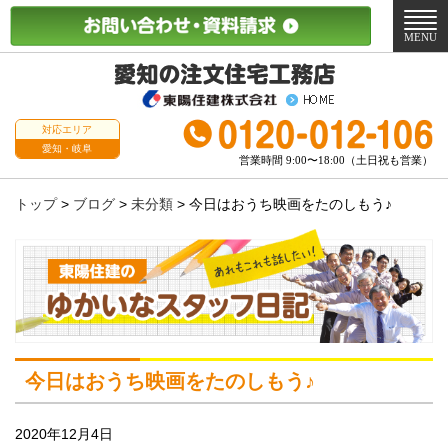
メ
ニ
MENU
ュ
ー
対応エリア
愛知・岐阜
営業時間 9:00〜18:00（土日祝も営業）
トップ
>
ブログ
>
未分類
>
今日はおうち映画をたのしもう♪
今日はおうち映画をたのしもう♪
2020年12月4日