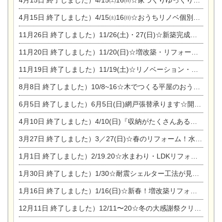
4月15日
終了しました）4/15㈯16㈰☆家づくりゆっくりじっくり個別相談会
4月15日
終了しました）4/15㈯16㈰☆おうちリノベ個別相談会
11月26日
終了しました）11/26(土)・27(日)☆新築完成見学会 in一宮市あずら
11月20日
終了しました）11/20(日)☆増改築・リフォームまつり＆秋の味覚まつり＆芸術祭
11月19日
終了しました）11/19(土)☆リノベーション・家の修理まつり＆増改築・リフォームまつりin扶桑ゴルフ
8月8日
終了しました）10/8~16☆木でつくる平屋のおうちのつくり方【完全予約制】
6月5日
終了しました）6月5日(日)網戸張替承ります☆開催！
4月10日
終了しました）4/10(日)『収納がたくさんあるおうち現場見学会』
3月27日
終了しました）3／27(日)☆春のリフォーム！水まわりLDKリフォーム相談会&今がチャンス！エアコン相談会
1月1日
終了しました）2/19.20☆水まわり・LDKリフォーム相談会＆エアコン相談会
1月30日
終了しました）1/30☆耐震シェルター工法が見れる完成見学会
1月16日
終了しました）1/16(日)☆新春！増改築リフォーム&家の修理まつり
12月11日
終了しました）12/11〜20☆冬の大感謝祭クリスマス相談会開催