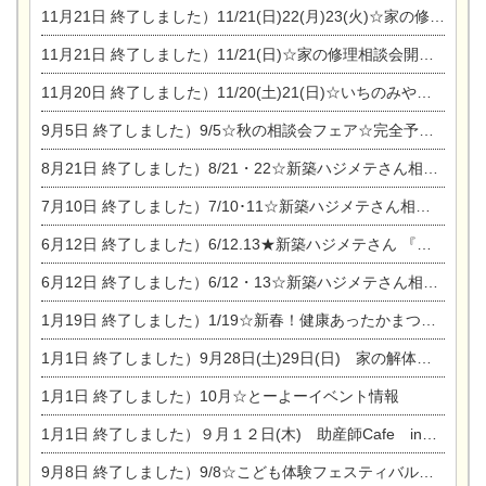
11月21日
終了しました）11/21(日)22(月)23(火)☆家の修理まつり＆増改築リフォーム相談会
11月21日
終了しました）11/21(日)☆家の修理相談会開催 in 扶桑オークビレッジ
11月20日
終了しました）11/20(土)21(日)☆いちのみや逸品市に出店します【ひのきのバラ販売】
9月5日
終了しました）9/5☆秋の相談会フェア☆完全予約制
8月21日
終了しました）8/21・22☆新築ハジメテさん相談会 『集まれ！農地に家を建てたい人！』
7月10日
終了しました）7/10･11☆新築ハジメテさん相談会 『集まれ！農地に家を建てたい人！』完全予約制
6月12日
終了しました）6/12.13★新築ハジメテさん 『木の家 現場体感見学会』
6月12日
終了しました）6/12・13☆新築ハジメテさん相談会『今ある土地に家を建てる際の注意点』
1月19日
終了しました）1/19☆新春！健康あったかまつり＆増改築リフォームまつり
1月1日
終了しました）9月28日(土)29日(日) 家の解体なんでも相談会
1月1日
終了しました）10月☆とーよーイベント情報
1月1日
終了しました）９月１２日(木) 助産師Cafe in東陽住建
9月8日
終了しました）9/8☆こども体験フェスティバル☆一宮市民会館