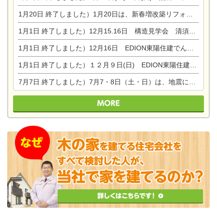
1月20日
終了しました）1月20日は、新春増改築リフォームまつり＆家の修理祭り＆家電まつりです。
1月1日
終了しました）12月15.16日 構造見学会 清須市西枇杷島町弁天
1月1日
終了しました）12月16日 EDION東陽住建でんき OPEN第二弾イベント！！
1月1日
終了しました）１２月９日(日) EDION東陽住建でんき館プレＯＰＥＮ！＆家の修理まつり
7月7日
終了しました）7月7・8日（土・日）は、地震に強くて安心！暮らしを楽しむ東濃ひのきの平屋の家体験見学会を開催します。ぜひお越しください。