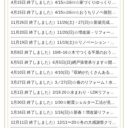
4月15日
終了しました）4/15㈯16㈰☆家づくりゆっくりじっくり個別相談会
4月15日
終了しました）4/15㈯16㈰☆おうちリノベ個別相談会
11月26日
終了しました）11/26(土)・27(日)☆新築完成見学会 in一宮市あずら
11月20日
終了しました）11/20(日)☆増改築・リフォームまつり＆秋の味覚まつり＆芸術祭
11月19日
終了しました）11/19(土)☆リノベーション・家の修理まつり＆増改築・リフォームまつりin扶桑ゴルフ
8月8日
終了しました）10/8~16☆木でつくる平屋のおうちのつくり方【完全予約制】
6月5日
終了しました）6月5日(日)網戸張替承ります☆開催！
4月10日
終了しました）4/10(日)『収納がたくさんあるおうち現場見学会』
3月27日
終了しました）3／27(日)☆春のリフォーム！水まわりLDKリフォーム相談会&今がチャンス！エアコン相談会
1月1日
終了しました）2/19.20☆水まわり・LDKリフォーム相談会＆エアコン相談会
1月30日
終了しました）1/30☆耐震シェルター工法が見れる完成見学会
1月16日
終了しました）1/16(日)☆新春！増改築リフォーム&家の修理まつり
12月11日
終了しました）12/11〜20☆冬の大感謝祭クリスマス相談会開催