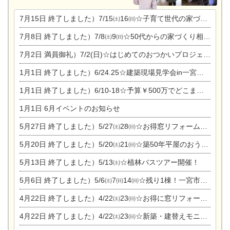
7月15日
終了しました）7/15㈯16㈰☆子育て世代の家づくり相談会
7月8日
終了しました）7/8㈯9㈰☆50代からの家づくり相談会
7月2日
満員御礼）7/2(日)☆はじめてのおつかいプロジェクト
1月1日
終了しました）6/24.25☆建築現場見学会in一宮市木曽川町
1月1日
終了しました）6/10-18☆予算￥500万でどこまでできるの？リフォーム相談会
1月1日
6月イベントのお知らせ
5月27日
終了しました）5/27㈯28㈰☆お得窓リフォーム個別相談会
5月20日
終了しました）5/20㈯21㈰☆築50年平屋のおうちリノベーション完成見学会
5月13日
終了しました）5/13㈯☆植林バスツアー開催！
5月6日
終了しました）5/6㈯7㈰14㈰☆残り1棟！一宮市限定モニター募集相談会(新築・建替え)
4月22日
終了しました）4/22㈯23㈰☆お得に窓リフォーム個別相談会
4月22日
終了しました）4/22㈯23㈰☆新築・建替えモニター募集個別相談会