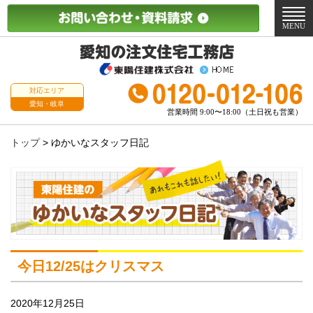
メ
ニ
MENU
ュ
ー
対応エリア
愛知・岐阜
営業時間 9:00〜18:00（土日祝も営業）
トップ
>
ゆかいなスタッフ日記
今日12/25はクリスマス
2020年12月25日