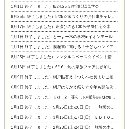
1月1日
終了しました）8/24.25☆住宅現場見学会
8月25日
終了しました）8/25☆家づくりのお仕事チャレンジ
8月17日
終了しました）東濃ひのき100％平屋住宅☆木の家完成見学会
1月1日
終了しました）とーよー木の学校inイオンモール木曽川
1月1日
終了しました）履歴書に書ける！子どもハンドアロマ講座☆
8月25日
終了しました）レンタルスペース☆イベント情報☆チャイルドアロマセラピスト
6月16日
終了しました）6/16 旬の家族フェアに参加します☆
6月9日
終了しました）網戸貼替えまつりへ社長よりご招待です♪
6月9日
終了しました）網戸はりかえ祭り☆今年も開催決定！
6月1日
終了しました）６/1・2 暮らしの相談会のお知らせ
1月1日
終了しました）5月25日(土)26日(日) 無垢の木の家体感見学会開催☆
1月1日
終了しました）3月16日(土)17日(日) ＥＤＩＯＮ東陽住建でんき館 総決算まつり
1月1日
終了しました）2月23日(土)24日(日) 無垢の木の家 完成見学会