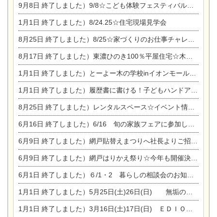
9月8日
終了しました）9/8☆こども体験フェスティバル☆一宮市民会館
1月1日
終了しました）8/24.25☆住宅現場見学会
8月25日
終了しました）8/25☆家づくりのお仕事チャレンジ
8月17日
終了しました）東濃ひのき100％平屋住宅☆木の家完成見学会
1月1日
終了しました）とーよー木の学校inイオンモール木曽川
1月1日
終了しました）履歴書に書ける！子どもハンドアロマ講座☆
8月25日
終了しました）レンタルスペース☆イベント情報☆チャイルドアロマセラピスト
6月16日
終了しました）6/16 旬の家族フェアに参加します☆
6月9日
終了しました）網戸貼替えまつりへ社長よりご招待です♪
6月9日
終了しました）網戸はりかえ祭り☆今年も開催決定！
6月1日
終了しました）６/1・2 暮らしの相談会のお知らせ
1月1日
終了しました）5月25日(土)26日(日) 無垢の木の家体感見学会開催☆
1月1日
終了しました）3月16日(土)17日(日) ＥＤＩＯＮ東陽住建でんき館 総決算まつり