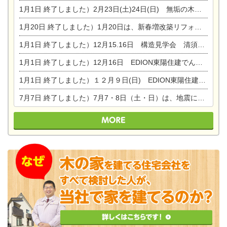
1月1日
終了しました）2月23日(土)24日(日) 無垢の木の家 完成見学会
1月20日
終了しました）1月20日は、新春増改築リフォームまつり＆家の修理祭り＆家電まつりです。
1月1日
終了しました）12月15.16日 構造見学会 清須市西枇杷島町弁天
1月1日
終了しました）12月16日 EDION東陽住建でんき OPEN第二弾イベント！！
1月1日
終了しました）１２月９日(日) EDION東陽住建でんき館プレＯＰＥＮ！＆家の修理まつり
7月7日
終了しました）7月7・8日（土・日）は、地震に強くて安心！暮らしを楽しむ東濃ひのきの平屋の家体験見学会を開催します。ぜひお越しください。