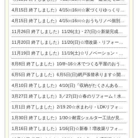
4月15日
終了しました）4/15㈯16㈰☆家づくりゆっくりじっくり個別相談会
4月15日
終了しました）4/15㈯16㈰☆おうちリノベ個別相談会
11月26日
終了しました）11/26(土)・27(日)☆新築完成見学会 in一宮市あずら
11月20日
終了しました）11/20(日)☆増改築・リフォームまつり＆秋の味覚まつり＆芸術祭
11月19日
終了しました）11/19(土)☆リノベーション・家の修理まつり＆増改築・リフォームまつりin扶桑ゴルフ
8月8日
終了しました）10/8~16☆木でつくる平屋のおうちのつくり方【完全予約制】
6月5日
終了しました）6月5日(日)網戸張替承ります☆開催！
4月10日
終了しました）4/10(日)『収納がたくさんあるおうち現場見学会』
3月27日
終了しました）3／27(日)☆春のリフォーム！水まわりLDKリフォーム相談会&今がチャンス！エアコン相談会
1月1日
終了しました）2/19.20☆水まわり・LDKリフォーム相談会＆エアコン相談会
1月30日
終了しました）1/30☆耐震シェルター工法が見れる完成見学会
1月16日
終了しました）1/16(日)☆新春！増改築リフォーム&家の修理まつり