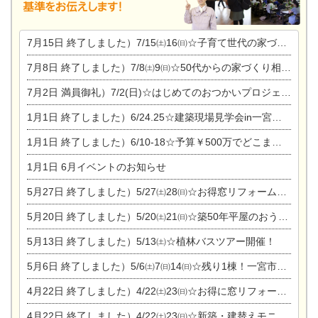
7月15日
終了しました）7/15㈯16㈰☆子育て世代の家づくり相談会
7月8日
終了しました）7/8㈯9㈰☆50代からの家づくり相談会
7月2日
満員御礼）7/2(日)☆はじめてのおつかいプロジェクト
1月1日
終了しました）6/24.25☆建築現場見学会in一宮市木曽川町
1月1日
終了しました）6/10-18☆予算￥500万でどこまでできるの？リフォーム相談会
1月1日
6月イベントのお知らせ
5月27日
終了しました）5/27㈯28㈰☆お得窓リフォーム個別相談会
5月20日
終了しました）5/20㈯21㈰☆築50年平屋のおうちリノベーション完成見学会
5月13日
終了しました）5/13㈯☆植林バスツアー開催！
5月6日
終了しました）5/6㈯7㈰14㈰☆残り1棟！一宮市限定モニター募集相談会(新築・建替え)
4月22日
終了しました）4/22㈯23㈰☆お得に窓リフォーム個別相談会
4月22日
終了しました）4/22㈯23㈰☆新築・建替えモニター募集個別相談会