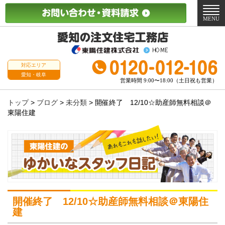
メ
ニ
MENU
ュ
ー
対応エリア
愛知・岐阜
営業時間 9:00〜18:00（土日祝も営業）
トップ
>
ブログ
>
未分類
>
開催終了 12/10☆助産師無料相談＠
東陽住建
開催終了 12/10☆助産師無料相談＠東陽住
建