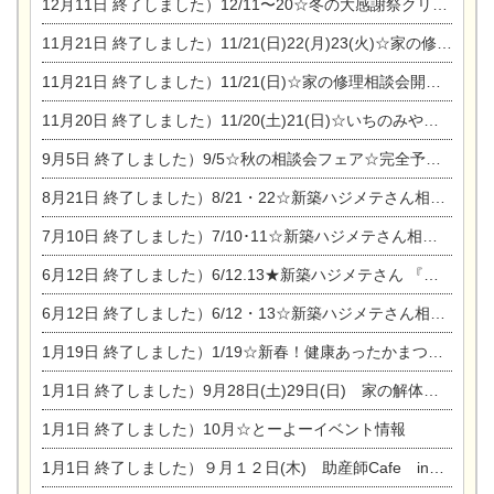
12月11日
終了しました）12/11〜20☆冬の大感謝祭クリスマス相談会開催
11月21日
終了しました）11/21(日)22(月)23(火)☆家の修理まつり＆増改築リフォーム相談会
11月21日
終了しました）11/21(日)☆家の修理相談会開催 in 扶桑オークビレッジ
11月20日
終了しました）11/20(土)21(日)☆いちのみや逸品市に出店します【ひのきのバラ販売】
9月5日
終了しました）9/5☆秋の相談会フェア☆完全予約制
8月21日
終了しました）8/21・22☆新築ハジメテさん相談会 『集まれ！農地に家を建てたい人！』
7月10日
終了しました）7/10･11☆新築ハジメテさん相談会 『集まれ！農地に家を建てたい人！』完全予約制
6月12日
終了しました）6/12.13★新築ハジメテさん 『木の家 現場体感見学会』
6月12日
終了しました）6/12・13☆新築ハジメテさん相談会『今ある土地に家を建てる際の注意点』
1月19日
終了しました）1/19☆新春！健康あったかまつり＆増改築リフォームまつり
1月1日
終了しました）9月28日(土)29日(日) 家の解体なんでも相談会
1月1日
終了しました）10月☆とーよーイベント情報
1月1日
終了しました）９月１２日(木) 助産師Cafe in東陽住建