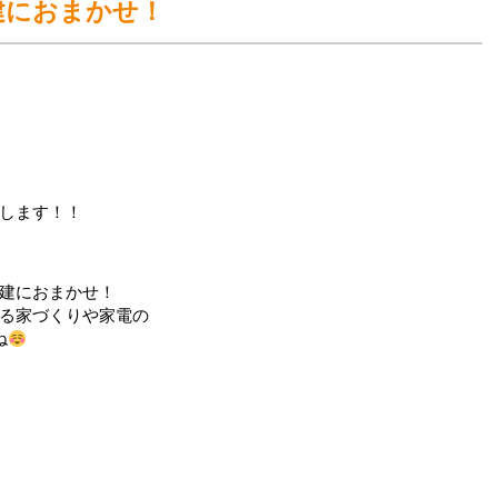
建におまかせ！
します！！
建におまかせ！
る家づくりや家電の
ね