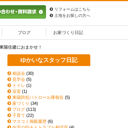
リフォームはこちら
土地をお探しの方へ
ブログ
お家づくり日記
も東陽住建におまかせ！
ゆかいなスタッフ日記
相談会
(30)
見学会
(5)
トイレ
(1)
浴室
(1)
東陽防犯パトロール隊報告
(5)
家づくり
(34)
ブログ
(113)
子育て
(22)
マスコミ掲載履歴
(6)
住宅の悩みとトラブル相談室
(4)