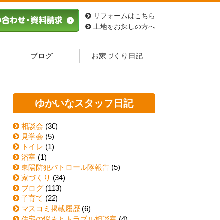
リフォームはこちら
土地をお探しの方へ
ブログ
お家づくり日記
ゆかいなスタッフ日記
相談会
(30)
見学会
(5)
トイレ
(1)
浴室
(1)
東陽防犯パトロール隊報告
(5)
家づくり
(34)
ブログ
(113)
子育て
(22)
マスコミ掲載履歴
(6)
住宅の悩みとトラブル相談室
(4)