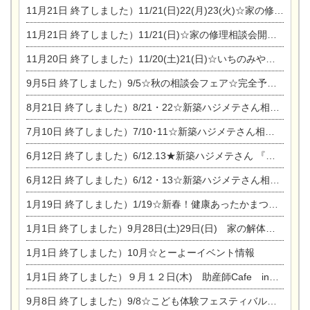
11月21日
終了しました）11/21(日)22(月)23(火)☆家の修理まつり＆増改築リフォーム相談会
11月21日
終了しました）11/21(日)☆家の修理相談会開催 in 扶桑オークビレッジ
11月20日
終了しました）11/20(土)21(日)☆いちのみや逸品市に出店します【ひのきのバラ販売】
9月5日
終了しました）9/5☆秋の相談会フェア☆完全予約制
8月21日
終了しました）8/21・22☆新築ハジメテさん相談会 『集まれ！農地に家を建てたい人！』
7月10日
終了しました）7/10･11☆新築ハジメテさん相談会 『集まれ！農地に家を建てたい人！』完全予約制
6月12日
終了しました）6/12.13★新築ハジメテさん 『木の家 現場体感見学会』
6月12日
終了しました）6/12・13☆新築ハジメテさん相談会『今ある土地に家を建てる際の注意点』
1月19日
終了しました）1/19☆新春！健康あったかまつり＆増改築リフォームまつり
1月1日
終了しました）9月28日(土)29日(日) 家の解体なんでも相談会
1月1日
終了しました）10月☆とーよーイベント情報
1月1日
終了しました）９月１２日(木) 助産師Cafe in東陽住建
9月8日
終了しました）9/8☆こども体験フェスティバル☆一宮市民会館