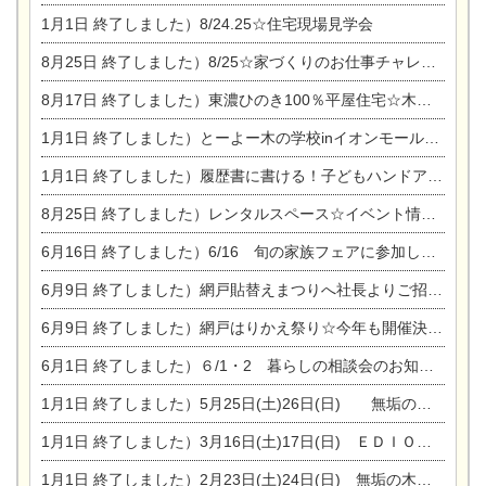
1月1日
終了しました）8/24.25☆住宅現場見学会
8月25日
終了しました）8/25☆家づくりのお仕事チャレンジ
8月17日
終了しました）東濃ひのき100％平屋住宅☆木の家完成見学会
1月1日
終了しました）とーよー木の学校inイオンモール木曽川
1月1日
終了しました）履歴書に書ける！子どもハンドアロマ講座☆
8月25日
終了しました）レンタルスペース☆イベント情報☆チャイルドアロマセラピスト
6月16日
終了しました）6/16 旬の家族フェアに参加します☆
6月9日
終了しました）網戸貼替えまつりへ社長よりご招待です♪
6月9日
終了しました）網戸はりかえ祭り☆今年も開催決定！
6月1日
終了しました）６/1・2 暮らしの相談会のお知らせ
1月1日
終了しました）5月25日(土)26日(日) 無垢の木の家体感見学会開催☆
1月1日
終了しました）3月16日(土)17日(日) ＥＤＩＯＮ東陽住建でんき館 総決算まつり
1月1日
終了しました）2月23日(土)24日(日) 無垢の木の家 完成見学会