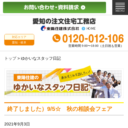
メ
ニ
MENU
ュ
ー
対応エリア
愛知・岐阜
営業時間 9:00〜18:00（土日祝も営業）
トップ
>
ゆかいなスタッフ日記
終了しました）9/5☆ 秋の相談会フェア
2021年9月3日