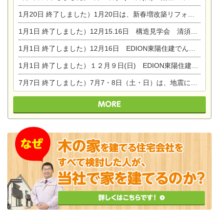
1月20日
終了しました）1月20日は、新春増改築リフォームまつり＆家の修理祭り＆家電まつりです。
1月1日
終了しました）12月15.16日 構造見学会 清須市西枇杷島町弁天
1月1日
終了しました）12月16日 EDION東陽住建でんき OPEN第二弾イベント！！
1月1日
終了しました）１２月９日(日) EDION東陽住建でんき館プレＯＰＥＮ！＆家の修理まつり
7月7日
終了しました）7月7・8日（土・日）は、地震に強くて安心！暮らしを楽しむ東濃ひのきの平屋の家体験見学会を開催します。ぜひお越しください。