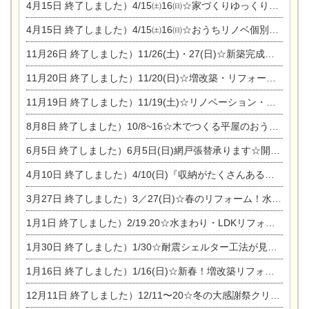
4月15日
終了しました）4/15㈯16㈰☆家づくりゆっくりじっくり個別相談会
4月15日
終了しました）4/15㈯16㈰☆おうちリノベ個別相談会
11月26日
終了しました）11/26(土)・27(日)☆新築完成見学会 in一宮市あずら
11月20日
終了しました）11/20(日)☆増改築・リフォームまつり＆秋の味覚まつり＆芸術祭
11月19日
終了しました）11/19(土)☆リノベーション・家の修理まつり＆増改築・リフォームまつりin扶桑ゴルフ
8月8日
終了しました）10/8~16☆木でつくる平屋のおうちのつくり方【完全予約制】
6月5日
終了しました）6月5日(日)網戸張替承ります☆開催！
4月10日
終了しました）4/10(日)『収納がたくさんあるおうち現場見学会』
3月27日
終了しました）3／27(日)☆春のリフォーム！水まわりLDKリフォーム相談会&今がチャンス！エアコン相談会
1月1日
終了しました）2/19.20☆水まわり・LDKリフォーム相談会＆エアコン相談会
1月30日
終了しました）1/30☆耐震シェルター工法が見れる完成見学会
1月16日
終了しました）1/16(日)☆新春！増改築リフォーム&家の修理まつり
12月11日
終了しました）12/11〜20☆冬の大感謝祭クリスマス相談会開催