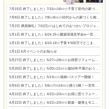
7月15日
終了しました）7/15㈯16㈰☆子育て世代の家づくり相談会
7月8日
終了しました）7/8㈯9㈰☆50代からの家づくり相談会
7月2日
満員御礼）7/2(日)☆はじめてのおつかいプロジェクト
1月1日
終了しました）6/24.25☆建築現場見学会in一宮市木曽川町
1月1日
終了しました）6/10-18☆予算￥500万でどこまでできるの？リフォーム相談会
1月1日
6月イベントのお知らせ
5月27日
終了しました）5/27㈯28㈰☆お得窓リフォーム個別相談会
5月20日
終了しました）5/20㈯21㈰☆築50年平屋のおうちリノベーション完成見学会
5月13日
終了しました）5/13㈯☆植林バスツアー開催！
5月6日
終了しました）5/6㈯7㈰14㈰☆残り1棟！一宮市限定モニター募集相談会(新築・建替え)
4月22日
終了しました）4/22㈯23㈰☆お得に窓リフォーム個別相談会
4月22日
終了しました）4/22㈯23㈰☆新築・建替えモニター募集個別相談会