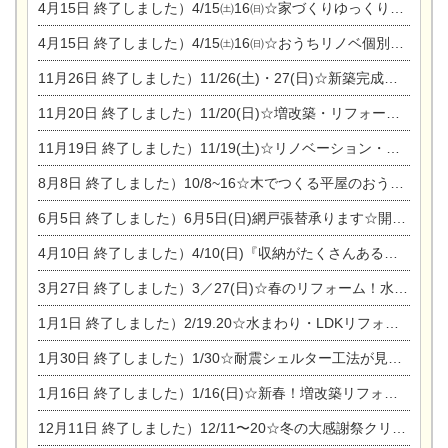
4月15日
終了しました）4/15㈯16㈰☆家づくりゆっくりじっくり個別相談会
4月15日
終了しました）4/15㈯16㈰☆おうちリノベ個別相談会
11月26日
終了しました）11/26(土)・27(日)☆新築完成見学会 in一宮市あずら
11月20日
終了しました）11/20(日)☆増改築・リフォームまつり＆秋の味覚まつり＆芸術祭
11月19日
終了しました）11/19(土)☆リノベーション・家の修理まつり＆増改築・リフォームまつりin扶桑ゴルフ
8月8日
終了しました）10/8~16☆木でつくる平屋のおうちのつくり方【完全予約制】
6月5日
終了しました）6月5日(日)網戸張替承ります☆開催！
4月10日
終了しました）4/10(日)『収納がたくさんあるおうち現場見学会』
3月27日
終了しました）3／27(日)☆春のリフォーム！水まわりLDKリフォーム相談会&今がチャンス！エアコン相談会
1月1日
終了しました）2/19.20☆水まわり・LDKリフォーム相談会＆エアコン相談会
1月30日
終了しました）1/30☆耐震シェルター工法が見れる完成見学会
1月16日
終了しました）1/16(日)☆新春！増改築リフォーム&家の修理まつり
12月11日
終了しました）12/11〜20☆冬の大感謝祭クリスマス相談会開催