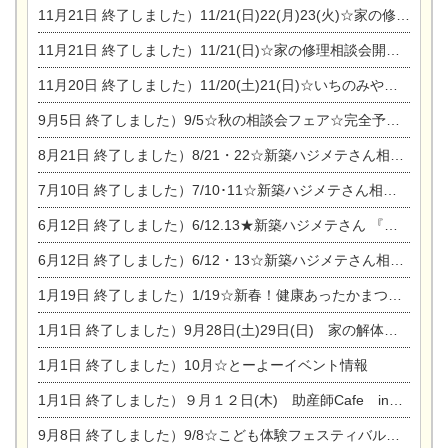
11月21日
終了しました）11/21(日)22(月)23(火)☆家の修理まつり＆増改築リフォーム相談会
11月21日
終了しました）11/21(日)☆家の修理相談会開催 in 扶桑オークビレッジ
11月20日
終了しました）11/20(土)21(日)☆いちのみや逸品市に出店します【ひのきのバラ販売】
9月5日
終了しました）9/5☆秋の相談会フェア☆完全予約制
8月21日
終了しました）8/21・22☆新築ハジメテさん相談会 『集まれ！農地に家を建てたい人！』
7月10日
終了しました）7/10･11☆新築ハジメテさん相談会 『集まれ！農地に家を建てたい人！』完全予約制
6月12日
終了しました）6/12.13★新築ハジメテさん 『木の家 現場体感見学会』
6月12日
終了しました）6/12・13☆新築ハジメテさん相談会『今ある土地に家を建てる際の注意点』
1月19日
終了しました）1/19☆新春！健康あったかまつり＆増改築リフォームまつり
1月1日
終了しました）9月28日(土)29日(日) 家の解体なんでも相談会
1月1日
終了しました）10月☆とーよーイベント情報
1月1日
終了しました）９月１２日(木) 助産師Cafe in東陽住建
9月8日
終了しました）9/8☆こども体験フェスティバル☆一宮市民会館