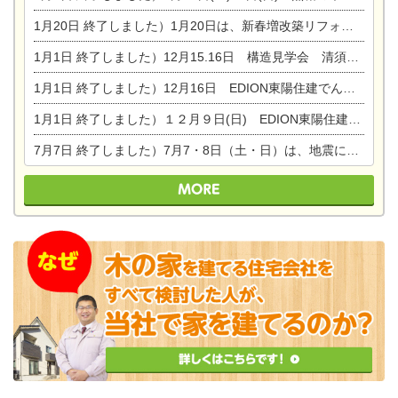
1月20日
終了しました）1月20日は、新春増改築リフォームまつり＆家の修理祭り＆家電まつりです。
1月1日
終了しました）12月15.16日 構造見学会 清須市西枇杷島町弁天
1月1日
終了しました）12月16日 EDION東陽住建でんき OPEN第二弾イベント！！
1月1日
終了しました）１２月９日(日) EDION東陽住建でんき館プレＯＰＥＮ！＆家の修理まつり
7月7日
終了しました）7月7・8日（土・日）は、地震に強くて安心！暮らしを楽しむ東濃ひのきの平屋の家体験見学会を開催します。ぜひお越しください。