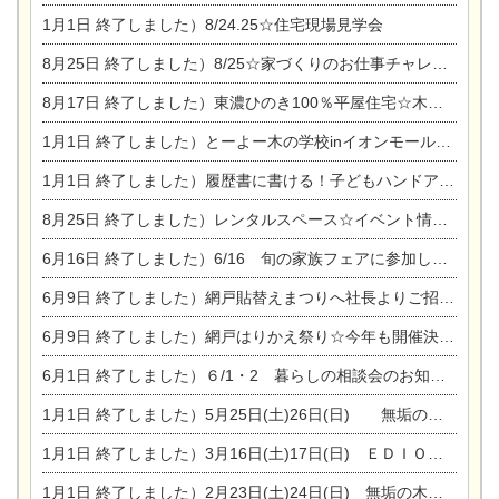
1月1日
終了しました）8/24.25☆住宅現場見学会
8月25日
終了しました）8/25☆家づくりのお仕事チャレンジ
8月17日
終了しました）東濃ひのき100％平屋住宅☆木の家完成見学会
1月1日
終了しました）とーよー木の学校inイオンモール木曽川
1月1日
終了しました）履歴書に書ける！子どもハンドアロマ講座☆
8月25日
終了しました）レンタルスペース☆イベント情報☆チャイルドアロマセラピスト
6月16日
終了しました）6/16 旬の家族フェアに参加します☆
6月9日
終了しました）網戸貼替えまつりへ社長よりご招待です♪
6月9日
終了しました）網戸はりかえ祭り☆今年も開催決定！
6月1日
終了しました）６/1・2 暮らしの相談会のお知らせ
1月1日
終了しました）5月25日(土)26日(日) 無垢の木の家体感見学会開催☆
1月1日
終了しました）3月16日(土)17日(日) ＥＤＩＯＮ東陽住建でんき館 総決算まつり
1月1日
終了しました）2月23日(土)24日(日) 無垢の木の家 完成見学会