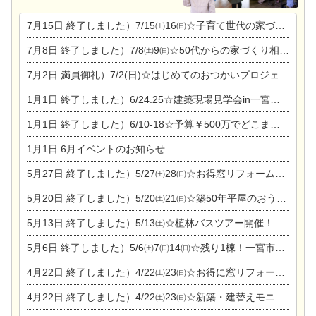
7月15日
終了しました）7/15㈯16㈰☆子育て世代の家づくり相談会
7月8日
終了しました）7/8㈯9㈰☆50代からの家づくり相談会
7月2日
満員御礼）7/2(日)☆はじめてのおつかいプロジェクト
1月1日
終了しました）6/24.25☆建築現場見学会in一宮市木曽川町
1月1日
終了しました）6/10-18☆予算￥500万でどこまでできるの？リフォーム相談会
1月1日
6月イベントのお知らせ
5月27日
終了しました）5/27㈯28㈰☆お得窓リフォーム個別相談会
5月20日
終了しました）5/20㈯21㈰☆築50年平屋のおうちリノベーション完成見学会
5月13日
終了しました）5/13㈯☆植林バスツアー開催！
5月6日
終了しました）5/6㈯7㈰14㈰☆残り1棟！一宮市限定モニター募集相談会(新築・建替え)
4月22日
終了しました）4/22㈯23㈰☆お得に窓リフォーム個別相談会
4月22日
終了しました）4/22㈯23㈰☆新築・建替えモニター募集個別相談会