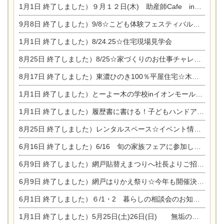
1月1日
終了しました）９月１２日(木) 助産師Cafe in東陽住建
9月8日
終了しました）9/8☆こども体験フェスティバル☆一宮市民会館
1月1日
終了しました）8/24.25☆住宅現場見学会
8月25日
終了しました）8/25☆家づくりのお仕事チャレンジ
8月17日
終了しました）東濃ひのき100％平屋住宅☆木の家完成見学会
1月1日
終了しました）とーよー木の学校inイオンモール木曽川
1月1日
終了しました）履歴書に書ける！子どもハンドアロマ講座☆
8月25日
終了しました）レンタルスペース☆イベント情報☆チャイルドアロマセラピスト
6月16日
終了しました）6/16 旬の家族フェアに参加します☆
6月9日
終了しました）網戸貼替えまつりへ社長よりご招待です♪
6月9日
終了しました）網戸はりかえ祭り☆今年も開催決定！
6月1日
終了しました）６/1・2 暮らしの相談会のお知らせ
1月1日
終了しました）5月25日(土)26日(日) 無垢の木の家体感見学会開催☆