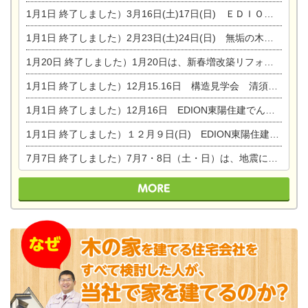
1月1日
終了しました）3月16日(土)17日(日) ＥＤＩＯＮ東陽住建でんき館 総決算まつり
1月1日
終了しました）2月23日(土)24日(日) 無垢の木の家 完成見学会
1月20日
終了しました）1月20日は、新春増改築リフォームまつり＆家の修理祭り＆家電まつりです。
1月1日
終了しました）12月15.16日 構造見学会 清須市西枇杷島町弁天
1月1日
終了しました）12月16日 EDION東陽住建でんき OPEN第二弾イベント！！
1月1日
終了しました）１２月９日(日) EDION東陽住建でんき館プレＯＰＥＮ！＆家の修理まつり
7月7日
終了しました）7月7・8日（土・日）は、地震に強くて安心！暮らしを楽しむ東濃ひのきの平屋の家体験見学会を開催します。ぜひお越しください。