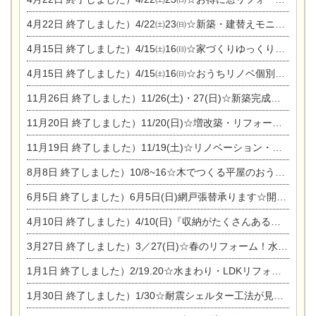
4月22日
終了しました）4/22㈯23㈰☆新築・建替えモニター募集個別相談会
4月15日
終了しました）4/15㈯16㈰☆家づくりゆっくりじっくり個別相談会
4月15日
終了しました）4/15㈯16㈰☆おうちリノベ個別相談会
11月26日
終了しました）11/26(土)・27(日)☆新築完成見学会 in一宮市あずら
11月20日
終了しました）11/20(日)☆増改築・リフォームまつり＆秋の味覚まつり＆芸術祭
11月19日
終了しました）11/19(土)☆リノベーション・家の修理まつり＆増改築・リフォームまつりin扶桑ゴルフ
8月8日
終了しました）10/8~16☆木でつくる平屋のおうちのつくり方【完全予約制】
6月5日
終了しました）6月5日(日)網戸張替承ります☆開催！
4月10日
終了しました）4/10(日)『収納がたくさんあるおうち現場見学会』
3月27日
終了しました）3／27(日)☆春のリフォーム！水まわりLDKリフォーム相談会&今がチャンス！エアコン相談会
1月1日
終了しました）2/19.20☆水まわり・LDKリフォーム相談会＆エアコン相談会
1月30日
終了しました）1/30☆耐震シェルター工法が見れる完成見学会