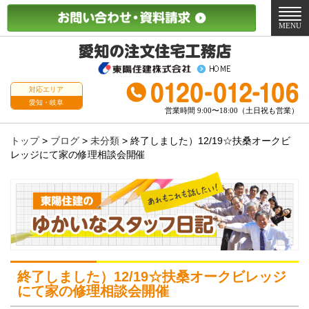
メ
ニ
MENU
ュ
ー
対応エリア
愛知・岐阜
営業時間 9:00〜18:00（土日祝も営業）
トップ
>
ブログ
>
未分類
>
終了しました）12/19☆扶桑オークビ
レッジにて家の修理相談会開催
終了しました）12/19☆扶桑オークビレッジ
にて家の修理相談会開催