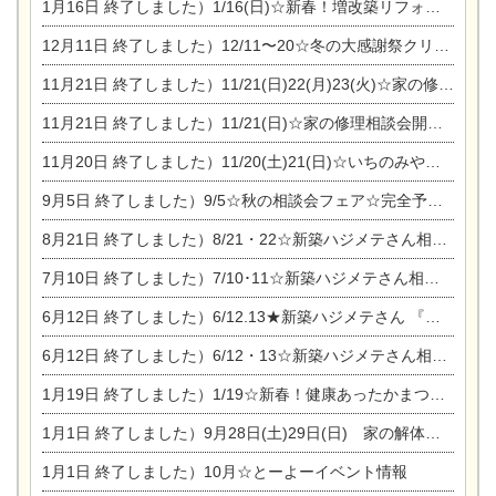
1月16日
終了しました）1/16(日)☆新春！増改築リフォーム&家の修理まつり
12月11日
終了しました）12/11〜20☆冬の大感謝祭クリスマス相談会開催
11月21日
終了しました）11/21(日)22(月)23(火)☆家の修理まつり＆増改築リフォーム相談会
11月21日
終了しました）11/21(日)☆家の修理相談会開催 in 扶桑オークビレッジ
11月20日
終了しました）11/20(土)21(日)☆いちのみや逸品市に出店します【ひのきのバラ販売】
9月5日
終了しました）9/5☆秋の相談会フェア☆完全予約制
8月21日
終了しました）8/21・22☆新築ハジメテさん相談会 『集まれ！農地に家を建てたい人！』
7月10日
終了しました）7/10･11☆新築ハジメテさん相談会 『集まれ！農地に家を建てたい人！』完全予約制
6月12日
終了しました）6/12.13★新築ハジメテさん 『木の家 現場体感見学会』
6月12日
終了しました）6/12・13☆新築ハジメテさん相談会『今ある土地に家を建てる際の注意点』
1月19日
終了しました）1/19☆新春！健康あったかまつり＆増改築リフォームまつり
1月1日
終了しました）9月28日(土)29日(日) 家の解体なんでも相談会
1月1日
終了しました）10月☆とーよーイベント情報