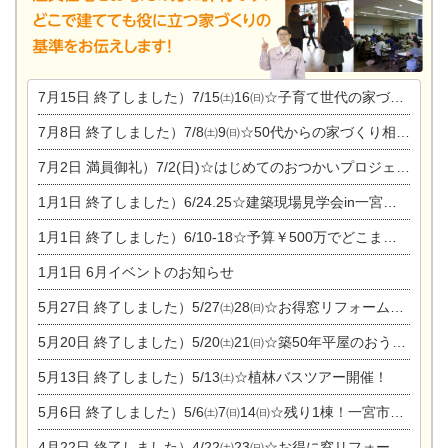
7月15日
終了しました）7/15㈯16㈰☆子育て世代の家づくり相談会
7月8日
終了しました）7/8㈯9㈰☆50代からの家づくり相談会
7月2日
満員御礼）7/2(日)☆はじめてのおつかいプロジェクト
1月1日
終了しました）6/24.25☆建築現場見学会in一宮市木曽川町
1月1日
終了しました）6/10-18☆予算￥500万でどこまでできるの？リフォーム相談会
1月1日
6月イベントのお知らせ
5月27日
終了しました）5/27㈯28㈰☆お得窓リフォーム個別相談会
5月20日
終了しました）5/20㈯21㈰☆築50年平屋のおうちリノベーション完成見学会
5月13日
終了しました）5/13㈯☆植林バスツアー開催！
5月6日
終了しました）5/6㈯7㈰14㈰☆残り1棟！一宮市限定モニター募集相談会(新築・建替え)
4月22日
終了しました）4/22㈯23㈰☆お得に窓リフォーム個別相談会