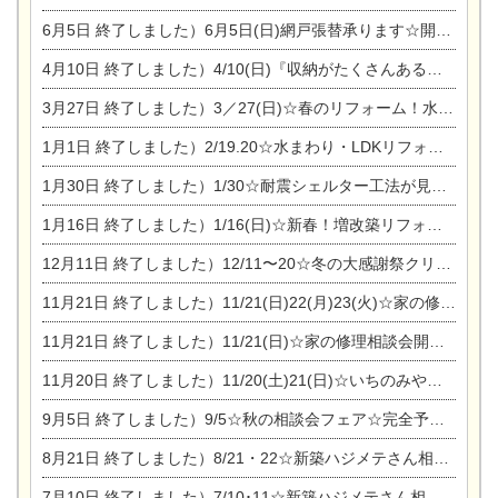
6月5日
終了しました）6月5日(日)網戸張替承ります☆開催！
4月10日
終了しました）4/10(日)『収納がたくさんあるおうち現場見学会』
3月27日
終了しました）3／27(日)☆春のリフォーム！水まわりLDKリフォーム相談会&今がチャンス！エアコン相談会
1月1日
終了しました）2/19.20☆水まわり・LDKリフォーム相談会＆エアコン相談会
1月30日
終了しました）1/30☆耐震シェルター工法が見れる完成見学会
1月16日
終了しました）1/16(日)☆新春！増改築リフォーム&家の修理まつり
12月11日
終了しました）12/11〜20☆冬の大感謝祭クリスマス相談会開催
11月21日
終了しました）11/21(日)22(月)23(火)☆家の修理まつり＆増改築リフォーム相談会
11月21日
終了しました）11/21(日)☆家の修理相談会開催 in 扶桑オークビレッジ
11月20日
終了しました）11/20(土)21(日)☆いちのみや逸品市に出店します【ひのきのバラ販売】
9月5日
終了しました）9/5☆秋の相談会フェア☆完全予約制
8月21日
終了しました）8/21・22☆新築ハジメテさん相談会 『集まれ！農地に家を建てたい人！』
7月10日
終了しました）7/10･11☆新築ハジメテさん相談会 『集まれ！農地に家を建てたい人！』完全予約制