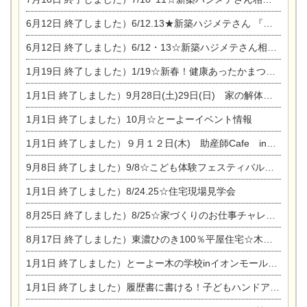
6月12日
終了しました）6/12.13★新築ハジメテさん 『木の家 現場体感見学会』
6月12日
終了しました）6/12・13☆新築ハジメテさん相談会『今ある土地に家を建てる際の注意点』
1月19日
終了しました）1/19☆新春！健康あったかまつり＆増改築リフォームまつり
1月1日
終了しました）9月28日(土)29日(日) 家の解体なんでも相談会
1月1日
終了しました）10月☆とーよーイベント情報
1月1日
終了しました）９月１２日(木) 助産師Cafe in東陽住建
9月8日
終了しました）9/8☆こども体験フェスティバル☆一宮市民会館
1月1日
終了しました）8/24.25☆住宅現場見学会
8月25日
終了しました）8/25☆家づくりのお仕事チャレンジ
8月17日
終了しました）東濃ひのき100％平屋住宅☆木の家完成見学会
1月1日
終了しました）とーよー木の学校inイオンモール木曽川
1月1日
終了しました）履歴書に書ける！子どもハンドアロマ講座☆