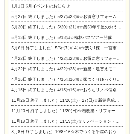
1月1日
6月イベントのお知らせ
5月27日
終了しました）5/27㈯28㈰☆お得窓リフォーム個別相談会
5月20日
終了しました）5/20㈯21㈰☆築50年平屋のおうちリノベーション完成見学会
5月13日
終了しました）5/13㈯☆植林バスツアー開催！
5月6日
終了しました）5/6㈯7㈰14㈰☆残り1棟！一宮市限定モニター募集相談会(新築・建替え)
4月22日
終了しました）4/22㈯23㈰☆お得に窓リフォーム個別相談会
4月22日
終了しました）4/22㈯23㈰☆新築・建替えモニター募集個別相談会
4月15日
終了しました）4/15㈯16㈰☆家づくりゆっくりじっくり個別相談会
4月15日
終了しました）4/15㈯16㈰☆おうちリノベ個別相談会
11月26日
終了しました）11/26(土)・27(日)☆新築完成見学会 in一宮市あずら
11月20日
終了しました）11/20(日)☆増改築・リフォームまつり＆秋の味覚まつり＆芸術祭
11月19日
終了しました）11/19(土)☆リノベーション・家の修理まつり＆増改築・リフォームまつりin扶桑ゴルフ
8月8日
終了しました）10/8~16☆木でつくる平屋のおうちのつくり方【完全予約制】