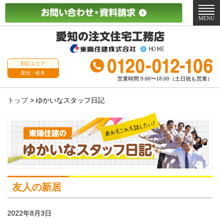
メ
ニ
MENU
ュ
ー
対応エリア
愛知・岐阜
営業時間 9:00〜18:00（土日祝も営業）
トップ
>
ゆかいなスタッフ日記
友人の新居
2022年8月3日