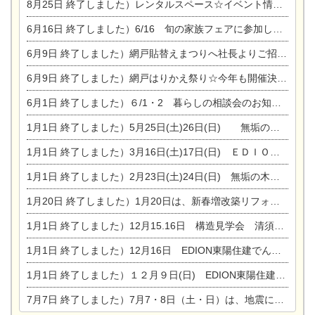
8月25日
終了しました）レンタルスペース☆イベント情報☆チャイルドアロマセラピスト
6月16日
終了しました）6/16 旬の家族フェアに参加します☆
6月9日
終了しました）網戸貼替えまつりへ社長よりご招待です♪
6月9日
終了しました）網戸はりかえ祭り☆今年も開催決定！
6月1日
終了しました）６/1・2 暮らしの相談会のお知らせ
1月1日
終了しました）5月25日(土)26日(日) 無垢の木の家体感見学会開催☆
1月1日
終了しました）3月16日(土)17日(日) ＥＤＩＯＮ東陽住建でんき館 総決算まつり
1月1日
終了しました）2月23日(土)24日(日) 無垢の木の家 完成見学会
1月20日
終了しました）1月20日は、新春増改築リフォームまつり＆家の修理祭り＆家電まつりです。
1月1日
終了しました）12月15.16日 構造見学会 清須市西枇杷島町弁天
1月1日
終了しました）12月16日 EDION東陽住建でんき OPEN第二弾イベント！！
1月1日
終了しました）１２月９日(日) EDION東陽住建でんき館プレＯＰＥＮ！＆家の修理まつり
7月7日
終了しました）7月7・8日（土・日）は、地震に強くて安心！暮らしを楽しむ東濃ひのきの平屋の家体験見学会を開催します。ぜひお越しください。