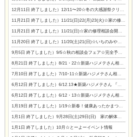
12月11日
終了しました）12/11〜20☆冬の大感謝祭クリスマス相談会開催
11月21日
終了しました）11/21(日)22(月)23(火)☆家の修理まつり＆増改築リフォーム相談会
11月21日
終了しました）11/21(日)☆家の修理相談会開催 in 扶桑オークビレッジ
11月20日
終了しました）11/20(土)21(日)☆いちのみや逸品市に出店します【ひのきのバラ販売】
9月5日
終了しました）9/5☆秋の相談会フェア☆完全予約制
8月21日
終了しました）8/21・22☆新築ハジメテさん相談会 『集まれ！農地に家を建てたい人！』
7月10日
終了しました）7/10･11☆新築ハジメテさん相談会 『集まれ！農地に家を建てたい人！』完全予約制
6月12日
終了しました）6/12.13★新築ハジメテさん 『木の家 現場体感見学会』
6月12日
終了しました）6/12・13☆新築ハジメテさん相談会『今ある土地に家を建てる際の注意点』
1月19日
終了しました）1/19☆新春！健康あったかまつり＆増改築リフォームまつり
1月1日
終了しました）9月28日(土)29日(日) 家の解体なんでも相談会
1月1日
終了しました）10月☆とーよーイベント情報