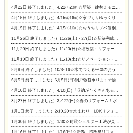
4月22日
終了しました）4/22㈯23㈰☆新築・建替えモニター募集個別相談会
4月15日
終了しました）4/15㈯16㈰☆家づくりゆっくりじっくり個別相談会
4月15日
終了しました）4/15㈯16㈰☆おうちリノベ個別相談会
11月26日
終了しました）11/26(土)・27(日)☆新築完成見学会 in一宮市あずら
11月20日
終了しました）11/20(日)☆増改築・リフォームまつり＆秋の味覚まつり＆芸術祭
11月19日
終了しました）11/19(土)☆リノベーション・家の修理まつり＆増改築・リフォームまつりin扶桑ゴルフ
8月8日
終了しました）10/8~16☆木でつくる平屋のおうちのつくり方【完全予約制】
6月5日
終了しました）6月5日(日)網戸張替承ります☆開催！
4月10日
終了しました）4/10(日)『収納がたくさんあるおうち現場見学会』
3月27日
終了しました）3／27(日)☆春のリフォーム！水まわりLDKリフォーム相談会&今がチャンス！エアコン相談会
1月1日
終了しました）2/19.20☆水まわり・LDKリフォーム相談会＆エアコン相談会
1月30日
終了しました）1/30☆耐震シェルター工法が見れる完成見学会
1月16日
終了しました）1/16(日)☆新春！増改築リフォーム&家の修理まつり