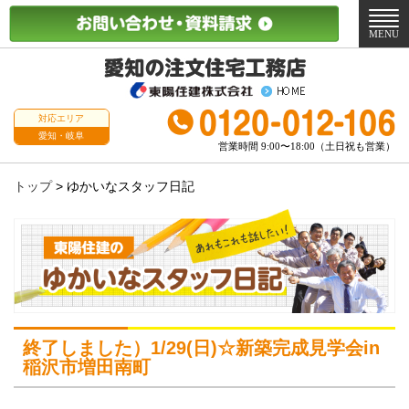
メ
ニ
MENU
ュ
ー
対応エリア
愛知・岐阜
営業時間 9:00〜18:00（土日祝も営業）
トップ
>
ゆかいなスタッフ日記
終了しました）1/29(日)☆新築完成見学会in
稲沢市増田南町