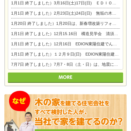
1月1日
終了しました）3月16日(土)17日(日) ＥＤＩＯＮ東陽住建でんき館 総決算まつり
1月1日
終了しました）2月23日(土)24日(日) 無垢の木の家 完成見学会
1月20日
終了しました）1月20日は、新春増改築リフォームまつり＆家の修理祭り＆家電まつりです。
1月1日
終了しました）12月15.16日 構造見学会 清須市西枇杷島町弁天
1月1日
終了しました）12月16日 EDION東陽住建でんき OPEN第二弾イベント！！
1月1日
終了しました）１２月９日(日) EDION東陽住建でんき館プレＯＰＥＮ！＆家の修理まつり
7月7日
終了しました）7月7・8日（土・日）は、地震に強くて安心！暮らしを楽しむ東濃ひのきの平屋の家体験見学会を開催します。ぜひお越しください。