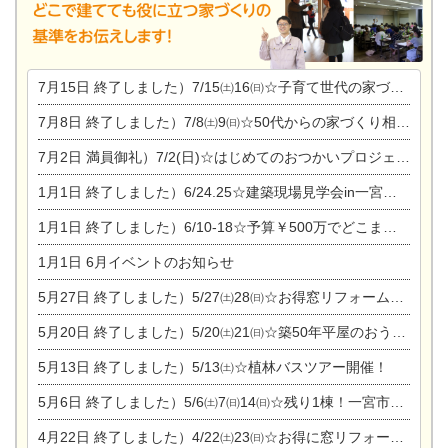
7月15日
終了しました）7/15㈯16㈰☆子育て世代の家づくり相談会
7月8日
終了しました）7/8㈯9㈰☆50代からの家づくり相談会
7月2日
満員御礼）7/2(日)☆はじめてのおつかいプロジェクト
1月1日
終了しました）6/24.25☆建築現場見学会in一宮市木曽川町
1月1日
終了しました）6/10-18☆予算￥500万でどこまでできるの？リフォーム相談会
1月1日
6月イベントのお知らせ
5月27日
終了しました）5/27㈯28㈰☆お得窓リフォーム個別相談会
5月20日
終了しました）5/20㈯21㈰☆築50年平屋のおうちリノベーション完成見学会
5月13日
終了しました）5/13㈯☆植林バスツアー開催！
5月6日
終了しました）5/6㈯7㈰14㈰☆残り1棟！一宮市限定モニター募集相談会(新築・建替え)
4月22日
終了しました）4/22㈯23㈰☆お得に窓リフォーム個別相談会