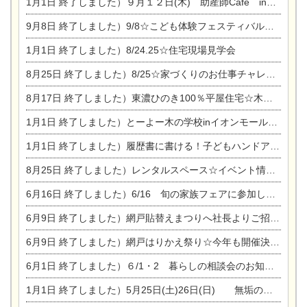
1月1日
終了しました）９月１２日(木) 助産師Cafe in東陽住建
9月8日
終了しました）9/8☆こども体験フェスティバル☆一宮市民会館
1月1日
終了しました）8/24.25☆住宅現場見学会
8月25日
終了しました）8/25☆家づくりのお仕事チャレンジ
8月17日
終了しました）東濃ひのき100％平屋住宅☆木の家完成見学会
1月1日
終了しました）とーよー木の学校inイオンモール木曽川
1月1日
終了しました）履歴書に書ける！子どもハンドアロマ講座☆
8月25日
終了しました）レンタルスペース☆イベント情報☆チャイルドアロマセラピスト
6月16日
終了しました）6/16 旬の家族フェアに参加します☆
6月9日
終了しました）網戸貼替えまつりへ社長よりご招待です♪
6月9日
終了しました）網戸はりかえ祭り☆今年も開催決定！
6月1日
終了しました）６/1・2 暮らしの相談会のお知らせ
1月1日
終了しました）5月25日(土)26日(日) 無垢の木の家体感見学会開催☆