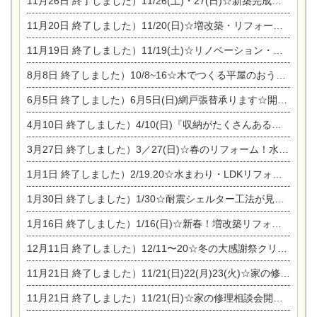
11月26日
終了しました）11/26(土)・27(日)☆新築完成見学会 in一宮市あずら
11月20日
終了しました）11/20(日)☆増改築・リフォームまつり＆秋の味覚まつり＆芸術祭
11月19日
終了しました）11/19(土)☆リノベーション・家の修理まつり＆増改築・リフォームまつりin扶桑ゴルフ
8月8日
終了しました）10/8~16☆木でつくる平屋のおうちのつくり方【完全予約制】
6月5日
終了しました）6月5日(日)網戸張替承ります☆開催！
4月10日
終了しました）4/10(日)『収納がたくさんあるおうち現場見学会』
3月27日
終了しました）3／27(日)☆春のリフォーム！水まわりLDKリフォーム相談会&今がチャンス！エアコン相談会
1月1日
終了しました）2/19.20☆水まわり・LDKリフォーム相談会＆エアコン相談会
1月30日
終了しました）1/30☆耐震シェルター工法が見れる完成見学会
1月16日
終了しました）1/16(日)☆新春！増改築リフォーム&家の修理まつり
12月11日
終了しました）12/11〜20☆冬の大感謝祭クリスマス相談会開催
11月21日
終了しました）11/21(日)22(月)23(火)☆家の修理まつり＆増改築リフォーム相談会
11月21日
終了しました）11/21(日)☆家の修理相談会開催 in 扶桑オークビレッジ