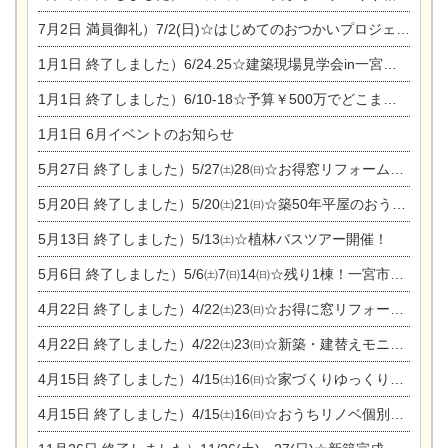
7月2日
満員御礼）7/2(日)☆はじめてのおつかいプロジェクト
1月1日
終了しました）6/24.25☆建築現場見学会in一宮市木曽川町
1月1日
終了しました）6/10-18☆予算￥500万でどこまでできるの？リフォーム相談会
1月1日
6月イベントのお知らせ
5月27日
終了しました）5/27㈯28㈰☆お得窓リフォーム個別相談会
5月20日
終了しました）5/20㈯21㈰☆築50年平屋のおうちリノベーション完成見学会
5月13日
終了しました）5/13㈯☆植林バスツアー開催！
5月6日
終了しました）5/6㈯7㈰14㈰☆残り1棟！一宮市限定モニター募集相談会(新築・建替え)
4月22日
終了しました）4/22㈯23㈰☆お得に窓リフォーム個別相談会
4月22日
終了しました）4/22㈯23㈰☆新築・建替えモニター募集個別相談会
4月15日
終了しました）4/15㈯16㈰☆家づくりゆっくりじっくり個別相談会
4月15日
終了しました）4/15㈯16㈰☆おうちリノベ個別相談会