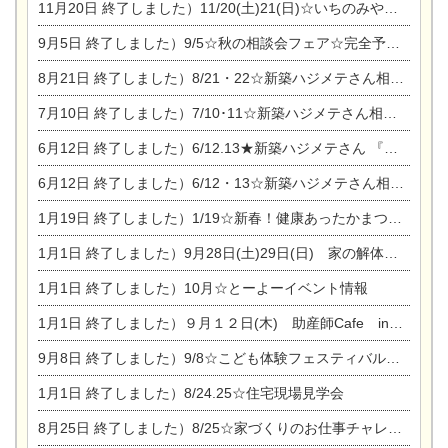
11月20日
終了しました）11/20(土)21(日)☆いちのみや逸品市に出店します【ひのきのバラ販売】
9月5日
終了しました）9/5☆秋の相談会フェア☆完全予約制
8月21日
終了しました）8/21・22☆新築ハジメテさん相談会 『集まれ！農地に家を建てたい人！』
7月10日
終了しました）7/10･11☆新築ハジメテさん相談会 『集まれ！農地に家を建てたい人！』完全予約制
6月12日
終了しました）6/12.13★新築ハジメテさん 『木の家 現場体感見学会』
6月12日
終了しました）6/12・13☆新築ハジメテさん相談会『今ある土地に家を建てる際の注意点』
1月19日
終了しました）1/19☆新春！健康あったかまつり＆増改築リフォームまつり
1月1日
終了しました）9月28日(土)29日(日) 家の解体なんでも相談会
1月1日
終了しました）10月☆とーよーイベント情報
1月1日
終了しました）９月１２日(木) 助産師Cafe in東陽住建
9月8日
終了しました）9/8☆こども体験フェスティバル☆一宮市民会館
1月1日
終了しました）8/24.25☆住宅現場見学会
8月25日
終了しました）8/25☆家づくりのお仕事チャレンジ