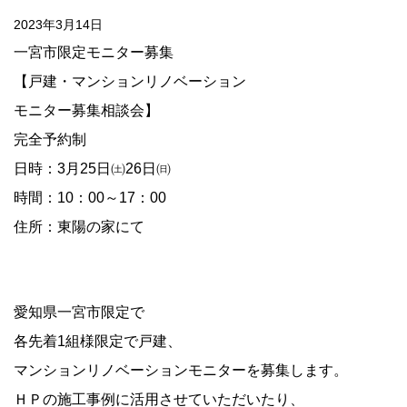
2023年3月14日
一宮市限定モニター募集
【戸建・マンションリノベーション
モニター募集相談会】
完全予約制
日時：
3
月
25
日㈯
26
日㈰
時間：
10
：
00
～
17
：
00
住所：東陽の家にて
愛知県一宮市限定で
各先着
1
組様限定で戸建、
マンションリノベーションモニターを募集します。
ＨＰの施工事例に活用させていただいたり、