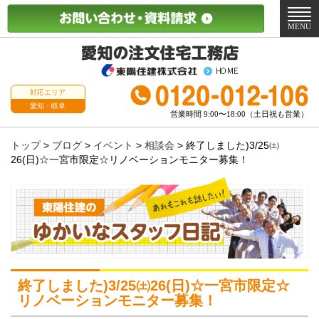
メ
ニ
MENU
ュ
ー
対応エリア
愛知・岐阜
営業時間 9:00〜18:00（土日祝も営業）
トップ
>
ブログ
>
イベント
>
相談会
>
終了しました)3/25㈯
26(日)☆一宮市限定☆リノベーションモニター募集！
終了しました)3/25㈯26(日)☆一宮市限定☆
リノベーションモニター募集！