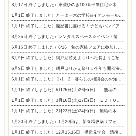
8月17日
終了しました）東濃ひのき100％平屋住宅☆木の家完成見学会
1月1日
終了しました）とーよー木の学校inイオンモール木曽川
1月1日
終了しました）履歴書に書ける！子どもハンドアロマ講座☆
8月25日
終了しました）レンタルスペース☆イベント情報☆チャイルドアロマセラピスト
6月16日
終了しました）6/16 旬の家族フェアに参加します☆
6月9日
終了しました）網戸貼替えまつりへ社長よりご招待です♪
6月9日
終了しました）網戸はりかえ祭り☆今年も開催決定！
6月1日
終了しました）６/1・2 暮らしの相談会のお知らせ
1月1日
終了しました）5月25日(土)26日(日) 無垢の木の家体感見学会開催☆
1月1日
終了しました）3月16日(土)17日(日) ＥＤＩＯＮ東陽住建でんき館 総決算まつり
1月1日
終了しました）2月23日(土)24日(日) 無垢の木の家 完成見学会
1月20日
終了しました）1月20日は、新春増改築リフォームまつり＆家の修理祭り＆家電まつりです。
1月1日
終了しました）12月15.16日 構造見学会 清須市西枇杷島町弁天