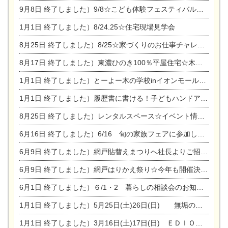
9月8日
終了しました）9/8☆こども体験フェスティバル☆一宮市民会館
1月1日
終了しました）8/24.25☆住宅現場見学会
8月25日
終了しました）8/25☆家づくりのお仕事チャレンジ
8月17日
終了しました）東濃ひのき100％平屋住宅☆木の家完成見学会
1月1日
終了しました）とーよー木の学校inイオンモール木曽川
1月1日
終了しました）履歴書に書ける！子どもハンドアロマ講座☆
8月25日
終了しました）レンタルスペース☆イベント情報☆チャイルドアロマセラピスト
6月16日
終了しました）6/16 旬の家族フェアに参加します☆
6月9日
終了しました）網戸貼替えまつりへ社長よりご招待です♪
6月9日
終了しました）網戸はりかえ祭り☆今年も開催決定！
6月1日
終了しました）６/1・2 暮らしの相談会のお知らせ
1月1日
終了しました）5月25日(土)26日(日) 無垢の木の家体感見学会開催☆
1月1日
終了しました）3月16日(土)17日(日) ＥＤＩＯＮ東陽住建でんき館 総決算まつり