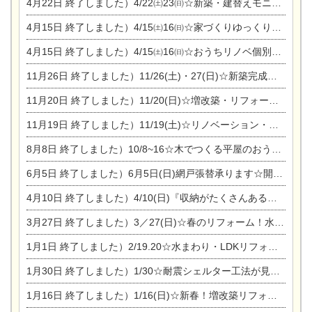
4月22日
終了しました）4/22㈯23㈰☆新築・建替えモニター募集個別相談会
4月15日
終了しました）4/15㈯16㈰☆家づくりゆっくりじっくり個別相談会
4月15日
終了しました）4/15㈯16㈰☆おうちリノベ個別相談会
11月26日
終了しました）11/26(土)・27(日)☆新築完成見学会 in一宮市あずら
11月20日
終了しました）11/20(日)☆増改築・リフォームまつり＆秋の味覚まつり＆芸術祭
11月19日
終了しました）11/19(土)☆リノベーション・家の修理まつり＆増改築・リフォームまつりin扶桑ゴルフ
8月8日
終了しました）10/8~16☆木でつくる平屋のおうちのつくり方【完全予約制】
6月5日
終了しました）6月5日(日)網戸張替承ります☆開催！
4月10日
終了しました）4/10(日)『収納がたくさんあるおうち現場見学会』
3月27日
終了しました）3／27(日)☆春のリフォーム！水まわりLDKリフォーム相談会&今がチャンス！エアコン相談会
1月1日
終了しました）2/19.20☆水まわり・LDKリフォーム相談会＆エアコン相談会
1月30日
終了しました）1/30☆耐震シェルター工法が見れる完成見学会
1月16日
終了しました）1/16(日)☆新春！増改築リフォーム&家の修理まつり