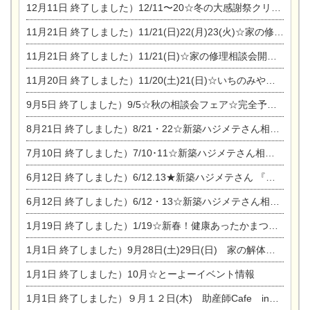
12月11日
終了しました）12/11〜20☆冬の大感謝祭クリスマス相談会開催
11月21日
終了しました）11/21(日)22(月)23(火)☆家の修理まつり＆増改築リフォーム相談会
11月21日
終了しました）11/21(日)☆家の修理相談会開催 in 扶桑オークビレッジ
11月20日
終了しました）11/20(土)21(日)☆いちのみや逸品市に出店します【ひのきのバラ販売】
9月5日
終了しました）9/5☆秋の相談会フェア☆完全予約制
8月21日
終了しました）8/21・22☆新築ハジメテさん相談会 『集まれ！農地に家を建てたい人！』
7月10日
終了しました）7/10･11☆新築ハジメテさん相談会 『集まれ！農地に家を建てたい人！』完全予約制
6月12日
終了しました）6/12.13★新築ハジメテさん 『木の家 現場体感見学会』
6月12日
終了しました）6/12・13☆新築ハジメテさん相談会『今ある土地に家を建てる際の注意点』
1月19日
終了しました）1/19☆新春！健康あったかまつり＆増改築リフォームまつり
1月1日
終了しました）9月28日(土)29日(日) 家の解体なんでも相談会
1月1日
終了しました）10月☆とーよーイベント情報
1月1日
終了しました）９月１２日(木) 助産師Cafe in東陽住建