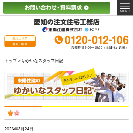
メ
ニ
MENU
ュ
ー
対応エリア
愛知・岐阜
営業時間 9:00〜18:00（土日祝も営業）
トップ
>
ゆかいなスタッフ日記
春
2026年3月24日