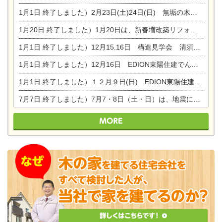
1月1日
終了しました）2月23日(土)24日(日) 無垢の木の家 完成見学会
1月20日
終了しました）1月20日は、新春増改築リフォームまつり＆家の修理祭り＆家電まつりです。
1月1日
終了しました）12月15.16日 構造見学会 清須市西枇杷島町弁天
1月1日
終了しました）12月16日 EDION東陽住建でんき OPEN第二弾イベント！！
1月1日
終了しました）１２月９日(日) EDION東陽住建でんき館プレＯＰＥＮ！＆家の修理まつり
7月7日
終了しました）7月7・8日（土・日）は、地震に強くて安心！暮らしを楽しむ東濃ひのきの平屋の家体験見学会を開催します。ぜひお越しください。