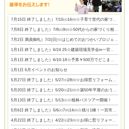
7月15日
終了しました）7/15㈯16㈰☆子育て世代の家づくり相談会
7月8日
終了しました）7/8㈯9㈰☆50代からの家づくり相談会
7月2日
満員御礼）7/2(日)☆はじめてのおつかいプロジェクト
1月1日
終了しました）6/24.25☆建築現場見学会in一宮市木曽川町
1月1日
終了しました）6/10-18☆予算￥500万でどこまでできるの？リフォーム相談会
1月1日
6月イベントのお知らせ
5月27日
終了しました）5/27㈯28㈰☆お得窓リフォーム個別相談会
5月20日
終了しました）5/20㈯21㈰☆築50年平屋のおうちリノベーション完成見学会
5月13日
終了しました）5/13㈯☆植林バスツアー開催！
5月6日
終了しました）5/6㈯7㈰14㈰☆残り1棟！一宮市限定モニター募集相談会(新築・建替え)
4月22日
終了しました）4/22㈯23㈰☆お得に窓リフォーム個別相談会