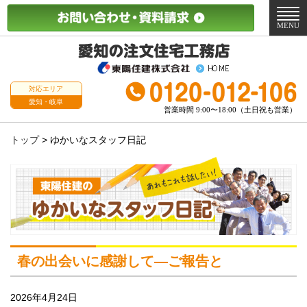
メ
ニ
MENU
ュ
ー
対応エリア
愛知・岐阜
営業時間 9:00〜18:00（土日祝も営業）
トップ
>
ゆかいなスタッフ日記
春の出会いに感謝して—ご報告と
2026年4月24日