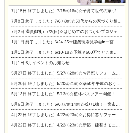
7月15日
終了しました）7/15㈯16㈰☆子育て世代の家づくり相談会
7月8日
終了しました）7/8㈯9㈰☆50代からの家づくり相談会
7月2日
満員御礼）7/2(日)☆はじめてのおつかいプロジェクト
1月1日
終了しました）6/24.25☆建築現場見学会in一宮市木曽川町
1月1日
終了しました）6/10-18☆予算￥500万でどこまでできるの？リフォーム相談会
1月1日
6月イベントのお知らせ
5月27日
終了しました）5/27㈯28㈰☆お得窓リフォーム個別相談会
5月20日
終了しました）5/20㈯21㈰☆築50年平屋のおうちリノベーション完成見学会
5月13日
終了しました）5/13㈯☆植林バスツアー開催！
5月6日
終了しました）5/6㈯7㈰14㈰☆残り1棟！一宮市限定モニター募集相談会(新築・建替え)
4月22日
終了しました）4/22㈯23㈰☆お得に窓リフォーム個別相談会
4月22日
終了しました）4/22㈯23㈰☆新築・建替えモニター募集個別相談会