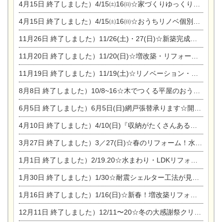
4月15日
終了しました）4/15㈯16㈰☆家づくりゆっくりじっくり個別相談会
4月15日
終了しました）4/15㈯16㈰☆おうちリノベ個別相談会
11月26日
終了しました）11/26(土)・27(日)☆新築完成見学会 in一宮市あずら
11月20日
終了しました）11/20(日)☆増改築・リフォームまつり＆秋の味覚まつり＆芸術祭
11月19日
終了しました）11/19(土)☆リノベーション・家の修理まつり＆増改築・リフォームまつりin扶桑ゴルフ
8月8日
終了しました）10/8~16☆木でつくる平屋のおうちのつくり方【完全予約制】
6月5日
終了しました）6月5日(日)網戸張替承ります☆開催！
4月10日
終了しました）4/10(日)『収納がたくさんあるおうち現場見学会』
3月27日
終了しました）3／27(日)☆春のリフォーム！水まわりLDKリフォーム相談会&今がチャンス！エアコン相談会
1月1日
終了しました）2/19.20☆水まわり・LDKリフォーム相談会＆エアコン相談会
1月30日
終了しました）1/30☆耐震シェルター工法が見れる完成見学会
1月16日
終了しました）1/16(日)☆新春！増改築リフォーム&家の修理まつり
12月11日
終了しました）12/11〜20☆冬の大感謝祭クリスマス相談会開催