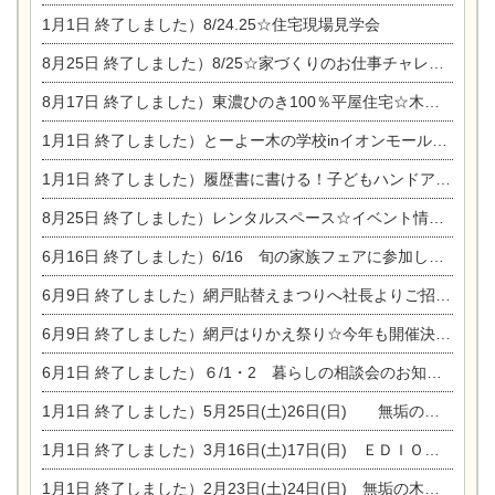
1月1日
終了しました）8/24.25☆住宅現場見学会
8月25日
終了しました）8/25☆家づくりのお仕事チャレンジ
8月17日
終了しました）東濃ひのき100％平屋住宅☆木の家完成見学会
1月1日
終了しました）とーよー木の学校inイオンモール木曽川
1月1日
終了しました）履歴書に書ける！子どもハンドアロマ講座☆
8月25日
終了しました）レンタルスペース☆イベント情報☆チャイルドアロマセラピスト
6月16日
終了しました）6/16 旬の家族フェアに参加します☆
6月9日
終了しました）網戸貼替えまつりへ社長よりご招待です♪
6月9日
終了しました）網戸はりかえ祭り☆今年も開催決定！
6月1日
終了しました）６/1・2 暮らしの相談会のお知らせ
1月1日
終了しました）5月25日(土)26日(日) 無垢の木の家体感見学会開催☆
1月1日
終了しました）3月16日(土)17日(日) ＥＤＩＯＮ東陽住建でんき館 総決算まつり
1月1日
終了しました）2月23日(土)24日(日) 無垢の木の家 完成見学会