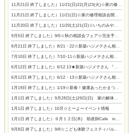
11月21日
終了しました）11/21(日)22(月)23(火)☆家の修理まつり＆増改築リフォーム相談会
11月21日
終了しました）11/21(日)☆家の修理相談会開催 in 扶桑オークビレッジ
11月20日
終了しました）11/20(土)21(日)☆いちのみや逸品市に出店します【ひのきのバラ販売】
9月5日
終了しました）9/5☆秋の相談会フェア☆完全予約制
8月21日
終了しました）8/21・22☆新築ハジメテさん相談会 『集まれ！農地に家を建てたい人！』
7月10日
終了しました）7/10･11☆新築ハジメテさん相談会 『集まれ！農地に家を建てたい人！』完全予約制
6月12日
終了しました）6/12.13★新築ハジメテさん 『木の家 現場体感見学会』
6月12日
終了しました）6/12・13☆新築ハジメテさん相談会『今ある土地に家を建てる際の注意点』
1月19日
終了しました）1/19☆新春！健康あったかまつり＆増改築リフォームまつり
1月1日
終了しました）9月28日(土)29日(日) 家の解体なんでも相談会
1月1日
終了しました）10月☆とーよーイベント情報
1月1日
終了しました）９月１２日(木) 助産師Cafe in東陽住建
9月8日
終了しました）9/8☆こども体験フェスティバル☆一宮市民会館