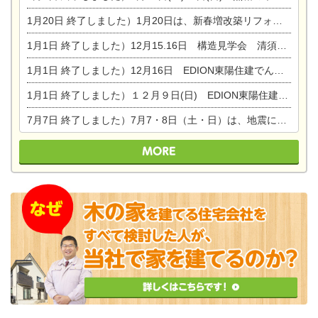
1月20日
終了しました）1月20日は、新春増改築リフォームまつり＆家の修理祭り＆家電まつりです。
1月1日
終了しました）12月15.16日 構造見学会 清須市西枇杷島町弁天
1月1日
終了しました）12月16日 EDION東陽住建でんき OPEN第二弾イベント！！
1月1日
終了しました）１２月９日(日) EDION東陽住建でんき館プレＯＰＥＮ！＆家の修理まつり
7月7日
終了しました）7月7・8日（土・日）は、地震に強くて安心！暮らしを楽しむ東濃ひのきの平屋の家体験見学会を開催します。ぜひお越しください。