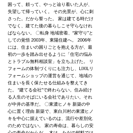
困って、頼って、やっと辿り着いた人が、
失望して帰っていく。 その光景が、心に刺
さった。だから誓った。 家は建てる時だけ
でなく、建てた後の暮らしこそ守らなけれ
ばならない。 〇転身 地域密着、“家守り”と
しての覚悟 2003年、東陽住建へ。 2006年
には、住まいの困りごとを抱える方が、最
初の一歩を踏み出せるように「住宅の悩み
とトラブル無料相談室」を立ち上げた。 リ
フォームの体制づくりにも注力し、LIXILリ
フォームショップの運営を通じて、地域の
住まいを長く保たせる仕組みを整えてき
た。 “建てる会社”で終わらない。住み続け
る人生のそばにいる会社でありたい。それ
が中井の基準だ。 〇東濃ヒノキ 新築の中
心に置く理由 新築で、東白川村の東濃ヒノ
キを中心に据えているのは、流行や差別化
のためではない。 家の寿命は、暮らしの安
心の寿命だからだ。 木は、ただの材料では