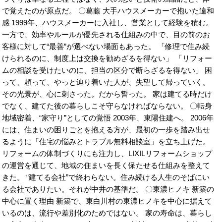
で覚えたのが原点だ。 〇葛藤 大手ハウスメーカーで抱いた違和
感 1999年、ハウスメーカーに入社し、営業として経験を積む。
一方で、効率やルールが優先される仕組みの中で、目の前のお
客様に対して“最善”が選べない場面もあった。 「修理で住み続
けられるのに、制度上は交換を勧めざるを得ない」 「リフォー
ムの相談を受けたいのに、担当の区分で断らざるを得ない」 困
って、頼って、やっと辿り着いた人が、失望して帰っていく。
その光景が、心に刺さった。だから誓った。 家は建てる時だけ
でなく、建てた後の暮らしこそ守らなければならない。 〇転身
地域密着、“家守り”としての覚悟 2003年、東陽住建へ。 2006年
には、住まいの困りごとを抱える方が、最初の一歩を踏み出せ
るように「住宅の悩みとトラブル無料相談室」を立ち上げた。
リフォームの体制づくりにも注力し、LIXILリフォームショップ
の運営を通じて、地域の住まいを長く保たせる仕組みを整えて
きた。 “建てる会社”で終わらない。住み続ける人生のそばにい
る会社でありたい。それが中井の基準だ。 〇東濃ヒノキ 新築の
中心に置く理由 新築で、東白川村の東濃ヒノキを中心に据えて
いるのは、流行や差別化のためではない。 家の寿命は、暮らし