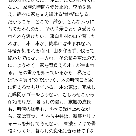
ない。 家族の時間を受け止め、季節を越
え、静かに家を支え続ける“骨格”になる。
だからこそ、どこで、誰が、どんなふうに
育てた木なのか。 その背景ごと引き受けら
れる木を選びたい。 東白川村の山で育った
木は、一本一本が、簡単には生まれない。
年輪が刻まれる時間、山を守る手、伐って
終わりではない手入れ。 その積み重ねの先
に、ようやく「家を背負える木」が生まれ
る。 その重みを知っているから、私たち
は“木を買う”のではなく、木の時間ごと家
に迎えるつもりでいる。 木の家は、完成し
た瞬間がゴールじゃない。むしろそこから
が始まりだ。 暮らしの傷も、家族の成長
も、時間の経年も、すべて受け止めなが
ら、家は育つ。 だから中井は、新築とリフ
ォームを分けて考えない。 東濃ヒノキで骨
格をつくり、暮らしの変化に合わせて手を