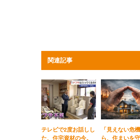
関連記事
テレビで2度お話しし
「見えない危
た、住宅資材の今。
ら、住まいを