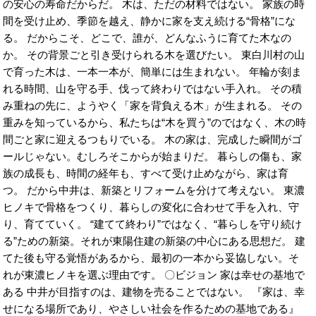
の安心の寿命だからだ。 木は、ただの材料ではない。 家族の時
間を受け止め、季節を越え、静かに家を支え続ける“骨格”にな
る。 だからこそ、どこで、誰が、どんなふうに育てた木なの
か。 その背景ごと引き受けられる木を選びたい。 東白川村の山
で育った木は、一本一本が、簡単には生まれない。 年輪が刻ま
れる時間、山を守る手、伐って終わりではない手入れ。 その積
み重ねの先に、ようやく「家を背負える木」が生まれる。 その
重みを知っているから、私たちは“木を買う”のではなく、木の時
間ごと家に迎えるつもりでいる。 木の家は、完成した瞬間がゴ
ールじゃない。むしろそこからが始まりだ。 暮らしの傷も、家
族の成長も、時間の経年も、すべて受け止めながら、家は育
つ。 だから中井は、新築とリフォームを分けて考えない。 東濃
ヒノキで骨格をつくり、暮らしの変化に合わせて手を入れ、守
り、育てていく。 “建てて終わり”ではなく、“暮らしを守り続け
る”ための新築。それが東陽住建の新築の中心にある思想だ。 建
てた後も守る覚悟があるから、最初の一本から妥協しない。そ
れが東濃ヒノキを選ぶ理由です。 〇ビジョン 家は幸せの基地で
ある 中井が目指すのは、建物を売ることではない。 『家は、幸
せになる場所であり、やさしい社会を作るための基地である』