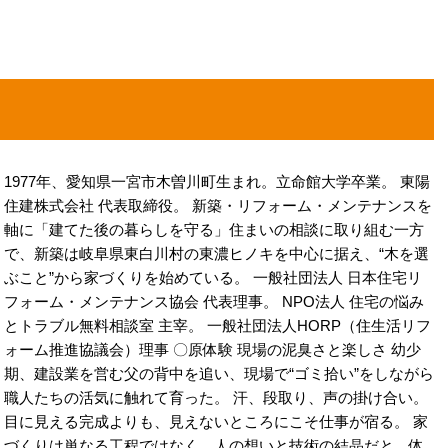
1977年、愛知県一宮市木曽川町生まれ。立命館大学卒業。 東陽
住建株式会社 代表取締役。 新築・リフォーム・メンテナンスを
軸に「建てた後の暮らしを守る」住まいの相談に取り組む一方
で、新築は岐阜県東白川村の東濃ヒノキを中心に据え、“木を選
ぶこと”から家づくりを始めている。 一般社団法人 日本住宅リ
フォーム・メンテナンス協会 代表理事。 NPO法人 住宅の悩み
とトラブル無料相談室 主宰。 一般社団法人HORP（住生活リフ
ォーム推進協議会）理事 〇原体験 現場の泥臭さと楽しさ 幼少
期、建設業を営む父の背中を追い、現場で“ゴミ拾い”をしながら
職人たちの活気に触れて育った。 汗、段取り、声の掛け合い。
目に見える完成よりも、見えないところにこそ仕事が宿る。 家
づくりは単なる工程ではなく、人の想いと技術の結晶だと、体