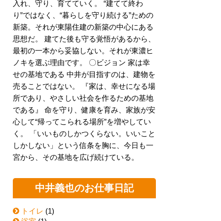
入れ、守り、育てていく。 “建てて終わ
り”ではなく、“暮らしを守り続ける”ための
新築。それが東陽住建の新築の中心にある
思想だ。 建てた後も守る覚悟があるから、
最初の一本から妥協しない。それが東濃ヒ
ノキを選ぶ理由です。 〇ビジョン 家は幸
せの基地である 中井が目指すのは、建物を
売ることではない。 『家は、幸せになる場
所であり、やさしい社会を作るための基地
である』 命を守り、健康を育み、家族が安
心して“帰ってこられる場所”を増やしてい
く。 「いいものしかつくらない。いいこと
しかしない」という信条を胸に、今日も一
宮から、その基地を広げ続けている。
中井義也のお仕事日記
トイレ
(1)