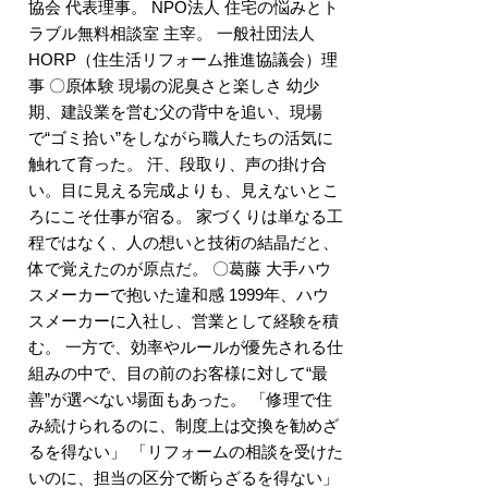
協会 代表理事。 NPO法人 住宅の悩みとト
ラブル無料相談室 主宰。 一般社団法人
HORP（住生活リフォーム推進協議会）理
事 〇原体験 現場の泥臭さと楽しさ 幼少
期、建設業を営む父の背中を追い、現場
で“ゴミ拾い”をしながら職人たちの活気に
触れて育った。 汗、段取り、声の掛け合
い。目に見える完成よりも、見えないとこ
ろにこそ仕事が宿る。 家づくりは単なる工
程ではなく、人の想いと技術の結晶だと、
体で覚えたのが原点だ。 〇葛藤 大手ハウ
スメーカーで抱いた違和感 1999年、ハウ
スメーカーに入社し、営業として経験を積
む。 一方で、効率やルールが優先される仕
組みの中で、目の前のお客様に対して“最
善”が選べない場面もあった。 「修理で住
み続けられるのに、制度上は交換を勧めざ
るを得ない」 「リフォームの相談を受けた
いのに、担当の区分で断らざるを得ない」