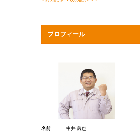
プロフィール
名前
中井 義也