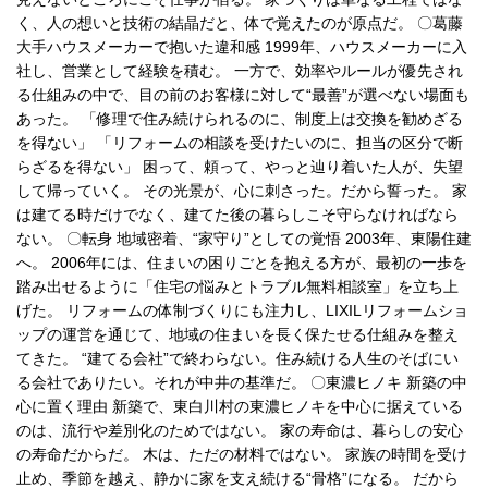
く、人の想いと技術の結晶だと、体で覚えたのが原点だ。 〇葛藤
大手ハウスメーカーで抱いた違和感 1999年、ハウスメーカーに入
社し、営業として経験を積む。 一方で、効率やルールが優先され
る仕組みの中で、目の前のお客様に対して“最善”が選べない場面も
あった。 「修理で住み続けられるのに、制度上は交換を勧めざる
を得ない」 「リフォームの相談を受けたいのに、担当の区分で断
らざるを得ない」 困って、頼って、やっと辿り着いた人が、失望
して帰っていく。 その光景が、心に刺さった。だから誓った。 家
は建てる時だけでなく、建てた後の暮らしこそ守らなければなら
ない。 〇転身 地域密着、“家守り”としての覚悟 2003年、東陽住建
へ。 2006年には、住まいの困りごとを抱える方が、最初の一歩を
踏み出せるように「住宅の悩みとトラブル無料相談室」を立ち上
げた。 リフォームの体制づくりにも注力し、LIXILリフォームショ
ップの運営を通じて、地域の住まいを長く保たせる仕組みを整え
てきた。 “建てる会社”で終わらない。住み続ける人生のそばにい
る会社でありたい。それが中井の基準だ。 〇東濃ヒノキ 新築の中
心に置く理由 新築で、東白川村の東濃ヒノキを中心に据えている
のは、流行や差別化のためではない。 家の寿命は、暮らしの安心
の寿命だからだ。 木は、ただの材料ではない。 家族の時間を受け
止め、季節を越え、静かに家を支え続ける“骨格”になる。 だから