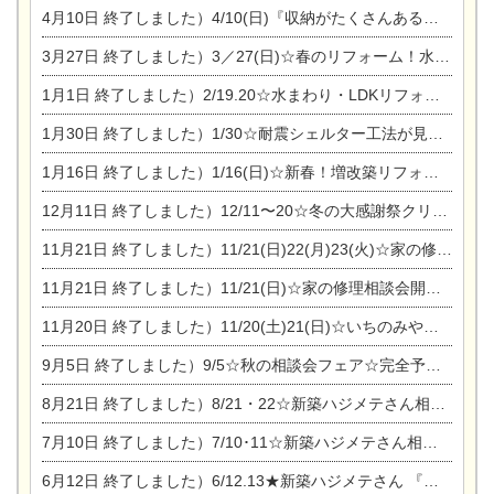
4月10日
終了しました）4/10(日)『収納がたくさんあるおうち現場見学会』
3月27日
終了しました）3／27(日)☆春のリフォーム！水まわりLDKリフォーム相談会&今がチャンス！エアコン相談会
1月1日
終了しました）2/19.20☆水まわり・LDKリフォーム相談会＆エアコン相談会
1月30日
終了しました）1/30☆耐震シェルター工法が見れる完成見学会
1月16日
終了しました）1/16(日)☆新春！増改築リフォーム&家の修理まつり
12月11日
終了しました）12/11〜20☆冬の大感謝祭クリスマス相談会開催
11月21日
終了しました）11/21(日)22(月)23(火)☆家の修理まつり＆増改築リフォーム相談会
11月21日
終了しました）11/21(日)☆家の修理相談会開催 in 扶桑オークビレッジ
11月20日
終了しました）11/20(土)21(日)☆いちのみや逸品市に出店します【ひのきのバラ販売】
9月5日
終了しました）9/5☆秋の相談会フェア☆完全予約制
8月21日
終了しました）8/21・22☆新築ハジメテさん相談会 『集まれ！農地に家を建てたい人！』
7月10日
終了しました）7/10･11☆新築ハジメテさん相談会 『集まれ！農地に家を建てたい人！』完全予約制
6月12日
終了しました）6/12.13★新築ハジメテさん 『木の家 現場体感見学会』