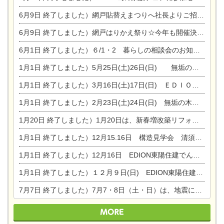
6月9日
終了しました）網戸貼替えまつりへ社長よりご招待です♪
6月9日
終了しました）網戸はりかえ祭り☆今年も開催決定！
6月1日
終了しました）６/1・2 暮らしの相談会のお知らせ
1月1日
終了しました）5月25日(土)26日(日) 無垢の木の家体感見学会開催☆
1月1日
終了しました）3月16日(土)17日(日) ＥＤＩＯＮ東陽住建でんき館 総決算まつり
1月1日
終了しました）2月23日(土)24日(日) 無垢の木の家 完成見学会
1月20日
終了しました）1月20日は、新春増改築リフォームまつり＆家の修理祭り＆家電まつりです。
1月1日
終了しました）12月15.16日 構造見学会 清須市西枇杷島町弁天
1月1日
終了しました）12月16日 EDION東陽住建でんき OPEN第二弾イベント！！
1月1日
終了しました）１２月９日(日) EDION東陽住建でんき館プレＯＰＥＮ！＆家の修理まつり
7月7日
終了しました）7月7・8日（土・日）は、地震に強くて安心！暮らしを楽しむ東濃ひのきの平屋の家体験見学会を開催します。ぜひお越しください。