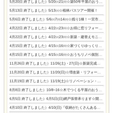
5月20日
終了しました）5/20㈯21㈰☆築50年平屋のおうちリノベーション完成見学会
5月13日
終了しました）5/13㈯☆植林バスツアー開催！
5月6日
終了しました）5/6㈯7㈰14㈰☆残り1棟！一宮市限定モニター募集相談会(新築・建替え)
4月22日
終了しました）4/22㈯23㈰☆お得に窓リフォーム個別相談会
4月22日
終了しました）4/22㈯23㈰☆新築・建替えモニター募集個別相談会
4月15日
終了しました）4/15㈯16㈰☆家づくりゆっくりじっくり個別相談会
4月15日
終了しました）4/15㈯16㈰☆おうちリノベ個別相談会
11月26日
終了しました）11/26(土)・27(日)☆新築完成見学会 in一宮市あずら
11月20日
終了しました）11/20(日)☆増改築・リフォームまつり＆秋の味覚まつり＆芸術祭
11月19日
終了しました）11/19(土)☆リノベーション・家の修理まつり＆増改築・リフォームまつりin扶桑ゴルフ
8月8日
終了しました）10/8~16☆木でつくる平屋のおうちのつくり方【完全予約制】
6月5日
終了しました）6月5日(日)網戸張替承ります☆開催！
4月10日
終了しました）4/10(日)『収納がたくさんあるおうち現場見学会』