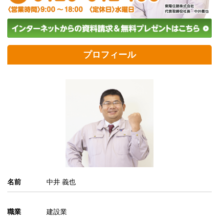
プロフィール
名前
中井 義也
職業
建設業