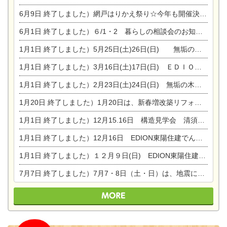
6月9日
終了しました）網戸はりかえ祭り☆今年も開催決定！
6月1日
終了しました）６/1・2 暮らしの相談会のお知らせ
1月1日
終了しました）5月25日(土)26日(日) 無垢の木の家体感見学会開催☆
1月1日
終了しました）3月16日(土)17日(日) ＥＤＩＯＮ東陽住建でんき館 総決算まつり
1月1日
終了しました）2月23日(土)24日(日) 無垢の木の家 完成見学会
1月20日
終了しました）1月20日は、新春増改築リフォームまつり＆家の修理祭り＆家電まつりです。
1月1日
終了しました）12月15.16日 構造見学会 清須市西枇杷島町弁天
1月1日
終了しました）12月16日 EDION東陽住建でんき OPEN第二弾イベント！！
1月1日
終了しました）１２月９日(日) EDION東陽住建でんき館プレＯＰＥＮ！＆家の修理まつり
7月7日
終了しました）7月7・8日（土・日）は、地震に強くて安心！暮らしを楽しむ東濃ひのきの平屋の家体験見学会を開催します。ぜひお越しください。