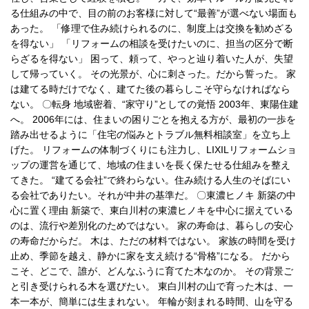
る仕組みの中で、目の前のお客様に対して“最善”が選べない場面も
あった。 「修理で住み続けられるのに、制度上は交換を勧めざる
を得ない」 「リフォームの相談を受けたいのに、担当の区分で断
らざるを得ない」 困って、頼って、やっと辿り着いた人が、失望
して帰っていく。 その光景が、心に刺さった。だから誓った。 家
は建てる時だけでなく、建てた後の暮らしこそ守らなければなら
ない。 〇転身 地域密着、“家守り”としての覚悟 2003年、東陽住建
へ。 2006年には、住まいの困りごとを抱える方が、最初の一歩を
踏み出せるように「住宅の悩みとトラブル無料相談室」を立ち上
げた。 リフォームの体制づくりにも注力し、LIXILリフォームショ
ップの運営を通じて、地域の住まいを長く保たせる仕組みを整え
てきた。 “建てる会社”で終わらない。住み続ける人生のそばにい
る会社でありたい。それが中井の基準だ。 〇東濃ヒノキ 新築の中
心に置く理由 新築で、東白川村の東濃ヒノキを中心に据えている
のは、流行や差別化のためではない。 家の寿命は、暮らしの安心
の寿命だからだ。 木は、ただの材料ではない。 家族の時間を受け
止め、季節を越え、静かに家を支え続ける“骨格”になる。 だから
こそ、どこで、誰が、どんなふうに育てた木なのか。 その背景ご
と引き受けられる木を選びたい。 東白川村の山で育った木は、一
本一本が、簡単には生まれない。 年輪が刻まれる時間、山を守る