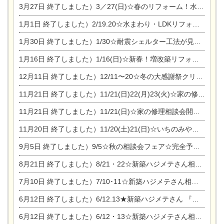
3月27日
終了しました）3／27(日)☆春のリフォーム！水まわりLDKリフォーム相談会&今がチャンス！エアコン相談会
1月1日
終了しました）2/19.20☆水まわり・LDKリフォーム相談会＆エアコン相談会
1月30日
終了しました）1/30☆耐震シェルター工法が見れる完成見学会
1月16日
終了しました）1/16(日)☆新春！増改築リフォーム&家の修理まつり
12月11日
終了しました）12/11〜20☆冬の大感謝祭クリスマス相談会開催
11月21日
終了しました）11/21(日)22(月)23(火)☆家の修理まつり＆増改築リフォーム相談会
11月21日
終了しました）11/21(日)☆家の修理相談会開催 in 扶桑オークビレッジ
11月20日
終了しました）11/20(土)21(日)☆いちのみや逸品市に出店します【ひのきのバラ販売】
9月5日
終了しました）9/5☆秋の相談会フェア☆完全予約制
8月21日
終了しました）8/21・22☆新築ハジメテさん相談会 『集まれ！農地に家を建てたい人！』
7月10日
終了しました）7/10･11☆新築ハジメテさん相談会 『集まれ！農地に家を建てたい人！』完全予約制
6月12日
終了しました）6/12.13★新築ハジメテさん 『木の家 現場体感見学会』
6月12日
終了しました）6/12・13☆新築ハジメテさん相談会『今ある土地に家を建てる際の注意点』