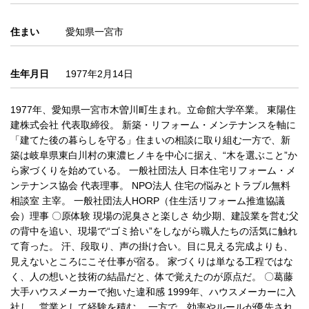
住まい
愛知県一宮市
生年月日
1977年2月14日
1977年、愛知県一宮市木曽川町生まれ。立命館大学卒業。 東陽住
建株式会社 代表取締役。 新築・リフォーム・メンテナンスを軸に
「建てた後の暮らしを守る」住まいの相談に取り組む一方で、新
築は岐阜県東白川村の東濃ヒノキを中心に据え、“木を選ぶこと”か
ら家づくりを始めている。 一般社団法人 日本住宅リフォーム・メ
ンテナンス協会 代表理事。 NPO法人 住宅の悩みとトラブル無料
相談室 主宰。 一般社団法人HORP（住生活リフォーム推進協議
会）理事 〇原体験 現場の泥臭さと楽しさ 幼少期、建設業を営む父
の背中を追い、現場で“ゴミ拾い”をしながら職人たちの活気に触れ
て育った。 汗、段取り、声の掛け合い。目に見える完成よりも、
見えないところにこそ仕事が宿る。 家づくりは単なる工程ではな
く、人の想いと技術の結晶だと、体で覚えたのが原点だ。 〇葛藤
大手ハウスメーカーで抱いた違和感 1999年、ハウスメーカーに入
社し、営業として経験を積む。 一方で、効率やルールが優先され