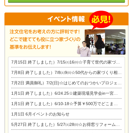
7月15日
終了しました）7/15㈯16㈰☆子育て世代の家づくり相談会
7月8日
終了しました）7/8㈯9㈰☆50代からの家づくり相談会
7月2日
満員御礼）7/2(日)☆はじめてのおつかいプロジェクト
1月1日
終了しました）6/24.25☆建築現場見学会in一宮市木曽川町
1月1日
終了しました）6/10-18☆予算￥500万でどこまでできるの？リフォーム相談会
1月1日
6月イベントのお知らせ
5月27日
終了しました）5/27㈯28㈰☆お得窓リフォーム個別相談会