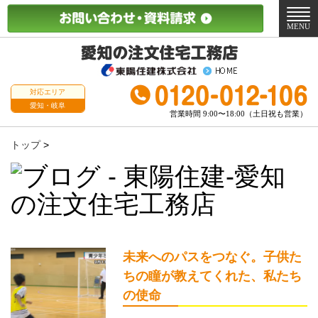
メ
ニ
MENU
ュ
ー
対応エリア
愛知・岐阜
営業時間 9:00〜18:00（土日祝も営業）
トップ
>
未来へのパスをつなぐ。子供た
ちの瞳が教えてくれた、私たち
の使命