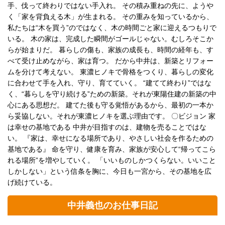
手、伐って終わりではない手入れ。 その積み重ねの先に、ようや
く「家を背負える木」が生まれる。 その重みを知っているから、
私たちは“木を買う”のではなく、木の時間ごと家に迎えるつもりで
いる。 木の家は、完成した瞬間がゴールじゃない。むしろそこか
らが始まりだ。 暮らしの傷も、家族の成長も、時間の経年も、す
べて受け止めながら、家は育つ。 だから中井は、新築とリフォー
ムを分けて考えない。 東濃ヒノキで骨格をつくり、暮らしの変化
に合わせて手を入れ、守り、育てていく。 “建てて終わり”ではな
く、“暮らしを守り続ける”ための新築。それが東陽住建の新築の中
心にある思想だ。 建てた後も守る覚悟があるから、最初の一本か
ら妥協しない。それが東濃ヒノキを選ぶ理由です。 〇ビジョン 家
は幸せの基地である 中井が目指すのは、建物を売ることではな
い。 『家は、幸せになる場所であり、やさしい社会を作るための
基地である』 命を守り、健康を育み、家族が安心して“帰ってこら
れる場所”を増やしていく。 「いいものしかつくらない。いいこと
しかしない」という信条を胸に、今日も一宮から、その基地を広
げ続けている。
中井義也のお仕事日記