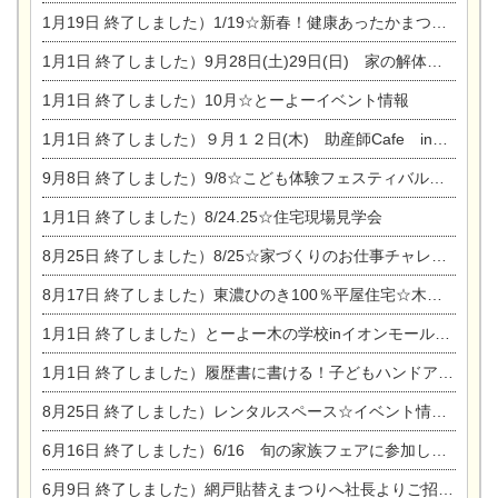
1月19日
終了しました）1/19☆新春！健康あったかまつり＆増改築リフォームまつり
1月1日
終了しました）9月28日(土)29日(日) 家の解体なんでも相談会
1月1日
終了しました）10月☆とーよーイベント情報
1月1日
終了しました）９月１２日(木) 助産師Cafe in東陽住建
9月8日
終了しました）9/8☆こども体験フェスティバル☆一宮市民会館
1月1日
終了しました）8/24.25☆住宅現場見学会
8月25日
終了しました）8/25☆家づくりのお仕事チャレンジ
8月17日
終了しました）東濃ひのき100％平屋住宅☆木の家完成見学会
1月1日
終了しました）とーよー木の学校inイオンモール木曽川
1月1日
終了しました）履歴書に書ける！子どもハンドアロマ講座☆
8月25日
終了しました）レンタルスペース☆イベント情報☆チャイルドアロマセラピスト
6月16日
終了しました）6/16 旬の家族フェアに参加します☆
6月9日
終了しました）網戸貼替えまつりへ社長よりご招待です♪