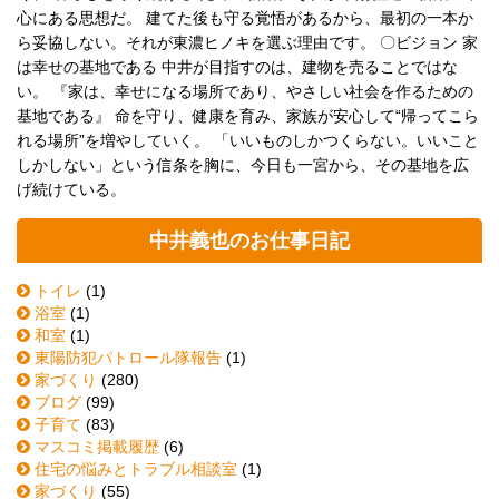
心にある思想だ。 建てた後も守る覚悟があるから、最初の一本か
ら妥協しない。それが東濃ヒノキを選ぶ理由です。 〇ビジョン 家
は幸せの基地である 中井が目指すのは、建物を売ることではな
い。 『家は、幸せになる場所であり、やさしい社会を作るための
基地である』 命を守り、健康を育み、家族が安心して“帰ってこら
れる場所”を増やしていく。 「いいものしかつくらない。いいこと
しかしない」という信条を胸に、今日も一宮から、その基地を広
げ続けている。
中井義也のお仕事日記
トイレ
(1)
浴室
(1)
和室
(1)
東陽防犯パトロール隊報告
(1)
家づくり
(280)
ブログ
(99)
子育て
(83)
マスコミ掲載履歴
(6)
住宅の悩みとトラブル相談室
(1)
家づくり
(55)