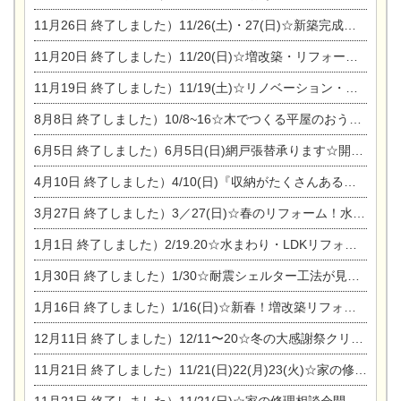
11月26日
終了しました）11/26(土)・27(日)☆新築完成見学会 in一宮市あずら
11月20日
終了しました）11/20(日)☆増改築・リフォームまつり＆秋の味覚まつり＆芸術祭
11月19日
終了しました）11/19(土)☆リノベーション・家の修理まつり＆増改築・リフォームまつりin扶桑ゴルフ
8月8日
終了しました）10/8~16☆木でつくる平屋のおうちのつくり方【完全予約制】
6月5日
終了しました）6月5日(日)網戸張替承ります☆開催！
4月10日
終了しました）4/10(日)『収納がたくさんあるおうち現場見学会』
3月27日
終了しました）3／27(日)☆春のリフォーム！水まわりLDKリフォーム相談会&今がチャンス！エアコン相談会
1月1日
終了しました）2/19.20☆水まわり・LDKリフォーム相談会＆エアコン相談会
1月30日
終了しました）1/30☆耐震シェルター工法が見れる完成見学会
1月16日
終了しました）1/16(日)☆新春！増改築リフォーム&家の修理まつり
12月11日
終了しました）12/11〜20☆冬の大感謝祭クリスマス相談会開催
11月21日
終了しました）11/21(日)22(月)23(火)☆家の修理まつり＆増改築リフォーム相談会