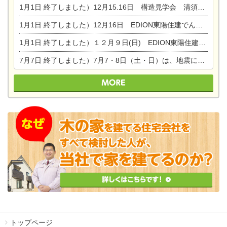
1月1日
終了しました）12月15.16日 構造見学会 清須市西枇杷島町弁天
1月1日
終了しました）12月16日 EDION東陽住建でんき OPEN第二弾イベント！！
1月1日
終了しました）１２月９日(日) EDION東陽住建でんき館プレＯＰＥＮ！＆家の修理まつり
7月7日
終了しました）7月7・8日（土・日）は、地震に強くて安心！暮らしを楽しむ東濃ひのきの平屋の家体験見学会を開催します。ぜひお越しください。
トップページ