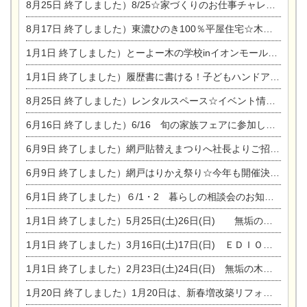
8月25日
終了しました）8/25☆家づくりのお仕事チャレンジ
8月17日
終了しました）東濃ひのき100％平屋住宅☆木の家完成見学会
1月1日
終了しました）とーよー木の学校inイオンモール木曽川
1月1日
終了しました）履歴書に書ける！子どもハンドアロマ講座☆
8月25日
終了しました）レンタルスペース☆イベント情報☆チャイルドアロマセラピスト
6月16日
終了しました）6/16 旬の家族フェアに参加します☆
6月9日
終了しました）網戸貼替えまつりへ社長よりご招待です♪
6月9日
終了しました）網戸はりかえ祭り☆今年も開催決定！
6月1日
終了しました）６/1・2 暮らしの相談会のお知らせ
1月1日
終了しました）5月25日(土)26日(日) 無垢の木の家体感見学会開催☆
1月1日
終了しました）3月16日(土)17日(日) ＥＤＩＯＮ東陽住建でんき館 総決算まつり
1月1日
終了しました）2月23日(土)24日(日) 無垢の木の家 完成見学会
1月20日
終了しました）1月20日は、新春増改築リフォームまつり＆家の修理祭り＆家電まつりです。