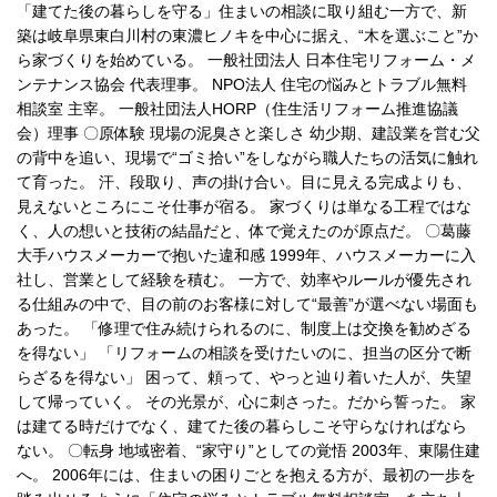
「建てた後の暮らしを守る」住まいの相談に取り組む一方で、新
築は岐阜県東白川村の東濃ヒノキを中心に据え、“木を選ぶこと”か
ら家づくりを始めている。 一般社団法人 日本住宅リフォーム・メ
ンテナンス協会 代表理事。 NPO法人 住宅の悩みとトラブル無料
相談室 主宰。 一般社団法人HORP（住生活リフォーム推進協議
会）理事 〇原体験 現場の泥臭さと楽しさ 幼少期、建設業を営む父
の背中を追い、現場で“ゴミ拾い”をしながら職人たちの活気に触れ
て育った。 汗、段取り、声の掛け合い。目に見える完成よりも、
見えないところにこそ仕事が宿る。 家づくりは単なる工程ではな
く、人の想いと技術の結晶だと、体で覚えたのが原点だ。 〇葛藤
大手ハウスメーカーで抱いた違和感 1999年、ハウスメーカーに入
社し、営業として経験を積む。 一方で、効率やルールが優先され
る仕組みの中で、目の前のお客様に対して“最善”が選べない場面も
あった。 「修理で住み続けられるのに、制度上は交換を勧めざる
を得ない」 「リフォームの相談を受けたいのに、担当の区分で断
らざるを得ない」 困って、頼って、やっと辿り着いた人が、失望
して帰っていく。 その光景が、心に刺さった。だから誓った。 家
は建てる時だけでなく、建てた後の暮らしこそ守らなければなら
ない。 〇転身 地域密着、“家守り”としての覚悟 2003年、東陽住建
へ。 2006年には、住まいの困りごとを抱える方が、最初の一歩を