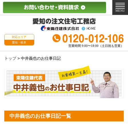
メ
ニ
MENU
ュ
ー
対応エリア
愛知・岐阜
営業時間 9:00〜18:00（土日祝も営業）
トップ
>
中井義也のお仕事日記
中井義也のお仕事日記一覧