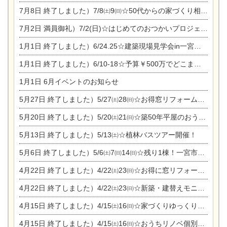
7月8日
終了しました）7/8㈯9㈰☆50代からの家づくり相談会
7月2日
満員御礼）7/2(日)☆はじめてのおつかいプロジェクト
1月1日
終了しました）6/24.25☆建築現場見学会in一宮市木曽川町
1月1日
終了しました）6/10-18☆予算￥500万でどこまでできるの？リフォーム相談会
1月1日
6月イベントのお知らせ
5月27日
終了しました）5/27㈯28㈰☆お得窓リフォーム個別相談会
5月20日
終了しました）5/20㈯21㈰☆築50年平屋のおうちリノベーション完成見学会
5月13日
終了しました）5/13㈯☆植林バスツアー開催！
5月6日
終了しました）5/6㈯7㈰14㈰☆残り1棟！一宮市限定モニター募集相談会(新築・建替え)
4月22日
終了しました）4/22㈯23㈰☆お得に窓リフォーム個別相談会
4月22日
終了しました）4/22㈯23㈰☆新築・建替えモニター募集個別相談会
4月15日
終了しました）4/15㈯16㈰☆家づくりゆっくりじっくり個別相談会
4月15日
終了しました）4/15㈯16㈰☆おうちリノベ個別相談会