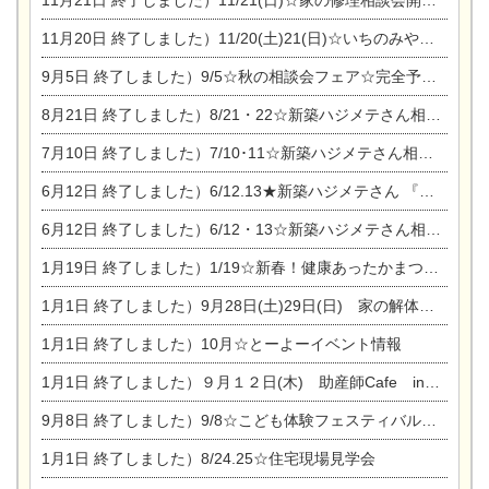
11月21日
終了しました）11/21(日)☆家の修理相談会開催 in 扶桑オークビレッジ
11月20日
終了しました）11/20(土)21(日)☆いちのみや逸品市に出店します【ひのきのバラ販売】
9月5日
終了しました）9/5☆秋の相談会フェア☆完全予約制
8月21日
終了しました）8/21・22☆新築ハジメテさん相談会 『集まれ！農地に家を建てたい人！』
7月10日
終了しました）7/10･11☆新築ハジメテさん相談会 『集まれ！農地に家を建てたい人！』完全予約制
6月12日
終了しました）6/12.13★新築ハジメテさん 『木の家 現場体感見学会』
6月12日
終了しました）6/12・13☆新築ハジメテさん相談会『今ある土地に家を建てる際の注意点』
1月19日
終了しました）1/19☆新春！健康あったかまつり＆増改築リフォームまつり
1月1日
終了しました）9月28日(土)29日(日) 家の解体なんでも相談会
1月1日
終了しました）10月☆とーよーイベント情報
1月1日
終了しました）９月１２日(木) 助産師Cafe in東陽住建
9月8日
終了しました）9/8☆こども体験フェスティバル☆一宮市民会館
1月1日
終了しました）8/24.25☆住宅現場見学会