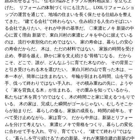
踏み出せるように「住宅の悩みとトラブル無料相談室」を立ち上
げた。 リフォームの体制づくりにも注力し、LIXILリフォームショ
ップの運営を通じて、地域の住まいを長く保たせる仕組みを整え
てきた。 “建てる会社”で終わらない。住み続ける人生のそばにい
る会社でありたい。それが中井の基準だ。 〇東濃ヒノキ 新築の中
心に置く理由 新築で、東白川村の東濃ヒノキを中心に据えている
のは、流行や差別化のためではない。 家の寿命は、暮らしの安心
の寿命だからだ。 木は、ただの材料ではない。 家族の時間を受け
止め、季節を越え、静かに家を支え続ける“骨格”になる。 だから
こそ、どこで、誰が、どんなふうに育てた木なのか。 その背景ご
と引き受けられる木を選びたい。 東白川村の山で育った木は、一
本一本が、簡単には生まれない。 年輪が刻まれる時間、山を守る
手、伐って終わりではない手入れ。 その積み重ねの先に、ようや
く「家を背負える木」が生まれる。 その重みを知っているから、
私たちは“木を買う”のではなく、木の時間ごと家に迎えるつもりで
いる。 木の家は、完成した瞬間がゴールじゃない。むしろそこか
らが始まりだ。 暮らしの傷も、家族の成長も、時間の経年も、す
べて受け止めながら、家は育つ。 だから中井は、新築とリフォー
ムを分けて考えない。 東濃ヒノキで骨格をつくり、暮らしの変化
に合わせて手を入れ、守り、育てていく。 “建てて終わり”ではな
く、“暮らしを守り続ける”ための新築。それが東陽住建の新築の中