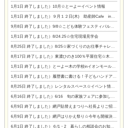
1月1日
終了しました）10月☆とーよーイベント情報
1月1日
終了しました）９月１２日(木) 助産師Cafe in東陽住建
9月8日
終了しました）9/8☆こども体験フェスティバル☆一宮市民会館
1月1日
終了しました）8/24.25☆住宅現場見学会
8月25日
終了しました）8/25☆家づくりのお仕事チャレンジ
8月17日
終了しました）東濃ひのき100％平屋住宅☆木の家完成見学会
1月1日
終了しました）とーよー木の学校inイオンモール木曽川
1月1日
終了しました）履歴書に書ける！子どもハンドアロマ講座☆
8月25日
終了しました）レンタルスペース☆イベント情報☆チャイルドアロマセラピスト
6月16日
終了しました）6/16 旬の家族フェアに参加します☆
6月9日
終了しました）網戸貼替えまつりへ社長よりご招待です♪
6月9日
終了しました）網戸はりかえ祭り☆今年も開催決定！
6月1日
終了しました）６/1・2 暮らしの相談会のお知らせ