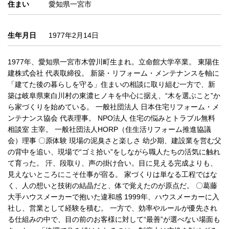
住まい
愛知県一宮市
生年月日
1977年2月14日
1977年、愛知県一宮市木曽川町生まれ。立命館大学卒業。 東陽住
建株式会社 代表取締役。 新築・リフォーム・メンテナンスを軸に
「建てた後の暮らしを守る」住まいの相談に取り組む一方で、新
築は岐阜県東白川村の東濃ヒノキを中心に据え、“木を選ぶこと”か
ら家づくりを始めている。 一般社団法人 日本住宅リフォーム・メ
ンテナンス協会 代表理事。 NPO法人 住宅の悩みとトラブル無料
相談室 主宰。 一般社団法人HORP（住生活リフォーム推進協議
会）理事 〇原体験 現場の泥臭さと楽しさ 幼少期、建設業を営む父
の背中を追い、現場で“ゴミ拾い”をしながら職人たちの活気に触れ
て育った。 汗、段取り、声の掛け合い。目に見える完成よりも、
見えないところにこそ仕事が宿る。 家づくりは単なる工程ではな
く、人の想いと技術の結晶だと、体で覚えたのが原点だ。 〇葛藤
大手ハウスメーカーで抱いた違和感 1999年、ハウスメーカーに入
社し、営業として経験を積む。 一方で、効率やルールが優先され
る仕組みの中で、目の前のお客様に対して“最善”が選べない場面も