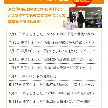
7月15日
終了しました）7/15㈯16㈰☆子育て世代の家づくり相談会
7月8日
終了しました）7/8㈯9㈰☆50代からの家づくり相談会
7月2日
満員御礼）7/2(日)☆はじめてのおつかいプロジェクト
1月1日
終了しました）6/24.25☆建築現場見学会in一宮市木曽川町
1月1日
終了しました）6/10-18☆予算￥500万でどこまでできるの？リフォーム相談会
1月1日
6月イベントのお知らせ
5月27日
終了しました）5/27㈯28㈰☆お得窓リフォーム個別相談会
5月20日
終了しました）5/20㈯21㈰☆築50年平屋のおうちリノベーション完成見学会
5月13日
終了しました）5/13㈯☆植林バスツアー開催！