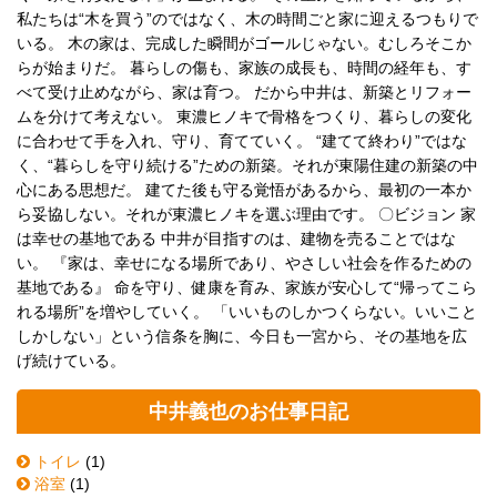
私たちは“木を買う”のではなく、木の時間ごと家に迎えるつもりで
いる。 木の家は、完成した瞬間がゴールじゃない。むしろそこか
らが始まりだ。 暮らしの傷も、家族の成長も、時間の経年も、す
べて受け止めながら、家は育つ。 だから中井は、新築とリフォー
ムを分けて考えない。 東濃ヒノキで骨格をつくり、暮らしの変化
に合わせて手を入れ、守り、育てていく。 “建てて終わり”ではな
く、“暮らしを守り続ける”ための新築。それが東陽住建の新築の中
心にある思想だ。 建てた後も守る覚悟があるから、最初の一本か
ら妥協しない。それが東濃ヒノキを選ぶ理由です。 〇ビジョン 家
は幸せの基地である 中井が目指すのは、建物を売ることではな
い。 『家は、幸せになる場所であり、やさしい社会を作るための
基地である』 命を守り、健康を育み、家族が安心して“帰ってこら
れる場所”を増やしていく。 「いいものしかつくらない。いいこと
しかしない」という信条を胸に、今日も一宮から、その基地を広
げ続けている。
中井義也のお仕事日記
トイレ
(1)
浴室
(1)