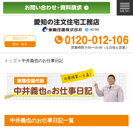
メ
ニ
MENU
ュ
ー
対応エリア
愛知・岐阜
営業時間 9:00〜18:00（土日祝も営業）
トップ
>
中井義也のお仕事日記
中井義也のお仕事日記一覧