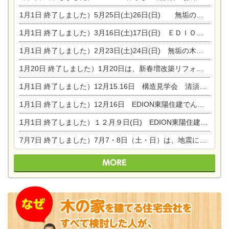
1月1日
終了しました）5月25日(土)26日(日) 無垢の木の家体感見学会開催☆
1月1日
終了しました）3月16日(土)17日(日) ＥＤＩＯＮ東陽住建でんき館 総決算まつり
1月1日
終了しました）2月23日(土)24日(日) 無垢の木の家 完成見学会
1月20日
終了しました）1月20日は、新春増改築リフォームまつり＆家の修理祭り＆家電まつりです。
1月1日
終了しました）12月15.16日 構造見学会 清須市西枇杷島町弁天
1月1日
終了しました）12月16日 EDION東陽住建でんき OPEN第二弾イベント！！
1月1日
終了しました）１２月９日(日) EDION東陽住建でんき館プレＯＰＥＮ！＆家の修理まつり
7月7日
終了しました）7月7・8日（土・日）は、地震に強くて安心！暮らしを楽しむ東濃ひのきの平屋の家体験見学会を開催します。ぜひお越しください。