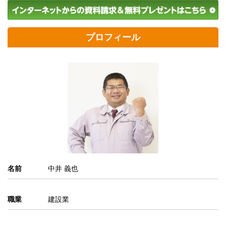
プロフィール
名前
中井 義也
職業
建設業