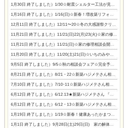
1月30日
終了しました）1/30☆耐震シェルター工法が見れる完成見学会
1月16日
終了しました）1/16(日)☆新春！増改築リフォーム&家の修理まつり
12月11日
終了しました）12/11〜20☆冬の大感謝祭クリスマス相談会開催
11月21日
終了しました）11/21(日)22(月)23(火)☆家の修理まつり＆増改築リフォーム相談会
11月21日
終了しました）11/21(日)☆家の修理相談会開催 in 扶桑オークビレッジ
11月20日
終了しました）11/20(土)21(日)☆いちのみや逸品市に出店します【ひのきのバラ販売】
9月5日
終了しました）9/5☆秋の相談会フェア☆完全予約制
8月21日
終了しました）8/21・22☆新築ハジメテさん相談会 『集まれ！農地に家を建てたい人！』
7月10日
終了しました）7/10･11☆新築ハジメテさん相談会 『集まれ！農地に家を建てたい人！』完全予約制
6月12日
終了しました）6/12.13★新築ハジメテさん 『木の家 現場体感見学会』
6月12日
終了しました）6/12・13☆新築ハジメテさん相談会『今ある土地に家を建てる際の注意点』
1月19日
終了しました）1/19☆新春！健康あったかまつり＆増改築リフォームまつり
1月1日
終了しました）9月28日(土)29日(日) 家の解体なんでも相談会