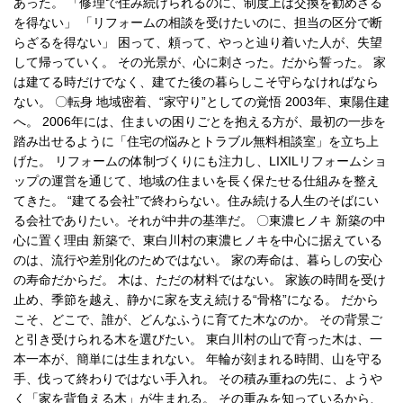
あった。 「修理で住み続けられるのに、制度上は交換を勧めざる
を得ない」 「リフォームの相談を受けたいのに、担当の区分で断
らざるを得ない」 困って、頼って、やっと辿り着いた人が、失望
して帰っていく。 その光景が、心に刺さった。だから誓った。 家
は建てる時だけでなく、建てた後の暮らしこそ守らなければなら
ない。 〇転身 地域密着、“家守り”としての覚悟 2003年、東陽住建
へ。 2006年には、住まいの困りごとを抱える方が、最初の一歩を
踏み出せるように「住宅の悩みとトラブル無料相談室」を立ち上
げた。 リフォームの体制づくりにも注力し、LIXILリフォームショ
ップの運営を通じて、地域の住まいを長く保たせる仕組みを整え
てきた。 “建てる会社”で終わらない。住み続ける人生のそばにい
る会社でありたい。それが中井の基準だ。 〇東濃ヒノキ 新築の中
心に置く理由 新築で、東白川村の東濃ヒノキを中心に据えている
のは、流行や差別化のためではない。 家の寿命は、暮らしの安心
の寿命だからだ。 木は、ただの材料ではない。 家族の時間を受け
止め、季節を越え、静かに家を支え続ける“骨格”になる。 だから
こそ、どこで、誰が、どんなふうに育てた木なのか。 その背景ご
と引き受けられる木を選びたい。 東白川村の山で育った木は、一
本一本が、簡単には生まれない。 年輪が刻まれる時間、山を守る
手、伐って終わりではない手入れ。 その積み重ねの先に、ようや
く「家を背負える木」が生まれる。 その重みを知っているから、