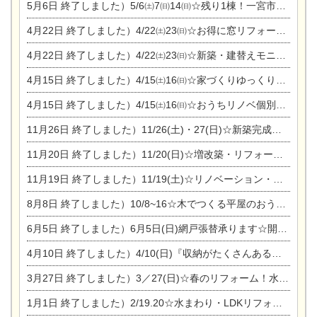
5月6日
終了しました）5/6㈯7㈰14㈰☆残り1棟！一宮市限定モニター募集相談会(新築・建替え)
4月22日
終了しました）4/22㈯23㈰☆お得に窓リフォーム個別相談会
4月22日
終了しました）4/22㈯23㈰☆新築・建替えモニター募集個別相談会
4月15日
終了しました）4/15㈯16㈰☆家づくりゆっくりじっくり個別相談会
4月15日
終了しました）4/15㈯16㈰☆おうちリノベ個別相談会
11月26日
終了しました）11/26(土)・27(日)☆新築完成見学会 in一宮市あずら
11月20日
終了しました）11/20(日)☆増改築・リフォームまつり＆秋の味覚まつり＆芸術祭
11月19日
終了しました）11/19(土)☆リノベーション・家の修理まつり＆増改築・リフォームまつりin扶桑ゴルフ
8月8日
終了しました）10/8~16☆木でつくる平屋のおうちのつくり方【完全予約制】
6月5日
終了しました）6月5日(日)網戸張替承ります☆開催！
4月10日
終了しました）4/10(日)『収納がたくさんあるおうち現場見学会』
3月27日
終了しました）3／27(日)☆春のリフォーム！水まわりLDKリフォーム相談会&今がチャンス！エアコン相談会
1月1日
終了しました）2/19.20☆水まわり・LDKリフォーム相談会＆エアコン相談会