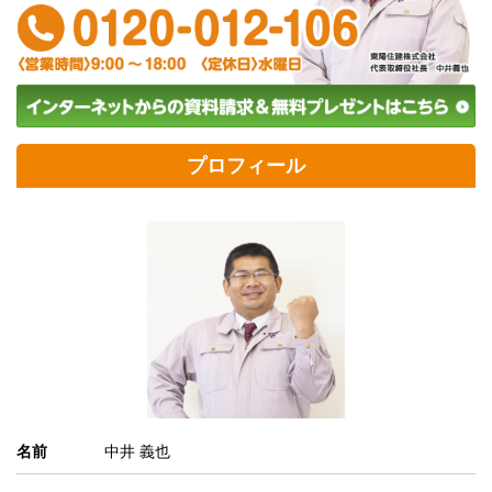
プロフィール
名前
中井 義也