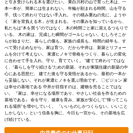
と引き受けられる木を選びたい。 東白川村の山で育った木は、一
本一本が、簡単には生まれない。 年輪が刻まれる時間、山を守る
手、伐って終わりではない手入れ。 その積み重ねの先に、ようや
く「家を背負える木」が生まれる。 その重みを知っているから、
私たちは“木を買う”のではなく、木の時間ごと家に迎えるつもりで
いる。 木の家は、完成した瞬間がゴールじゃない。むしろそこか
らが始まりだ。 暮らしの傷も、家族の成長も、時間の経年も、す
べて受け止めながら、家は育つ。 だから中井は、新築とリフォー
ムを分けて考えない。 東濃ヒノキで骨格をつくり、暮らしの変化
に合わせて手を入れ、守り、育てていく。 “建てて終わり”ではな
く、“暮らしを守り続ける”ための新築。それが東陽住建の新築の中
心にある思想だ。 建てた後も守る覚悟があるから、最初の一本か
ら妥協しない。それが東濃ヒノキを選ぶ理由です。 〇ビジョン 家
は幸せの基地である 中井が目指すのは、建物を売ることではな
い。 『家は、幸せになる場所であり、やさしい社会を作るための
基地である』 命を守り、健康を育み、家族が安心して“帰ってこら
れる場所”を増やしていく。 「いいものしかつくらない。いいこと
しかしない」という信条を胸に、今日も一宮から、その基地を広
げ続けている。
中井義也のお仕事日記