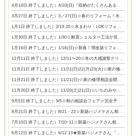
4月10日
終了しました）4/10(日)『収納がたくさんあるおうち現場見学会』
3月27日
終了しました）3／27(日)☆春のリフォーム！水まわりLDKリフォーム相談会&今がチャンス！エアコン相談会
1月1日
終了しました）2/19.20☆水まわり・LDKリフォーム相談会＆エアコン相談会
1月30日
終了しました）1/30☆耐震シェルター工法が見れる完成見学会
1月16日
終了しました）1/16(日)☆新春！増改築リフォーム&家の修理まつり
12月11日
終了しました）12/11〜20☆冬の大感謝祭クリスマス相談会開催
11月21日
終了しました）11/21(日)22(月)23(火)☆家の修理まつり＆増改築リフォーム相談会
11月21日
終了しました）11/21(日)☆家の修理相談会開催 in 扶桑オークビレッジ
11月20日
終了しました）11/20(土)21(日)☆いちのみや逸品市に出店します【ひのきのバラ販売】
9月5日
終了しました）9/5☆秋の相談会フェア☆完全予約制
8月21日
終了しました）8/21・22☆新築ハジメテさん相談会 『集まれ！農地に家を建てたい人！』
7月10日
終了しました）7/10･11☆新築ハジメテさん相談会 『集まれ！農地に家を建てたい人！』完全予約制
6月12日
終了しました）6/12.13★新築ハジメテさん 『木の家 現場体感見学会』