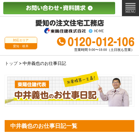
メ
ニ
MENU
ュ
ー
対応エリア
愛知・岐阜
営業時間 9:00〜18:00（土日祝も営業）
トップ
>
中井義也のお仕事日記
中井義也のお仕事日記一覧