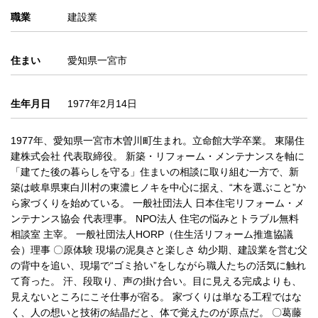
職業
建設業
住まい
愛知県一宮市
生年月日
1977年2月14日
1977年、愛知県一宮市木曽川町生まれ。立命館大学卒業。 東陽住
建株式会社 代表取締役。 新築・リフォーム・メンテナンスを軸に
「建てた後の暮らしを守る」住まいの相談に取り組む一方で、新
築は岐阜県東白川村の東濃ヒノキを中心に据え、“木を選ぶこと”か
ら家づくりを始めている。 一般社団法人 日本住宅リフォーム・メ
ンテナンス協会 代表理事。 NPO法人 住宅の悩みとトラブル無料
相談室 主宰。 一般社団法人HORP（住生活リフォーム推進協議
会）理事 〇原体験 現場の泥臭さと楽しさ 幼少期、建設業を営む父
の背中を追い、現場で“ゴミ拾い”をしながら職人たちの活気に触れ
て育った。 汗、段取り、声の掛け合い。目に見える完成よりも、
見えないところにこそ仕事が宿る。 家づくりは単なる工程ではな
く、人の想いと技術の結晶だと、体で覚えたのが原点だ。 〇葛藤