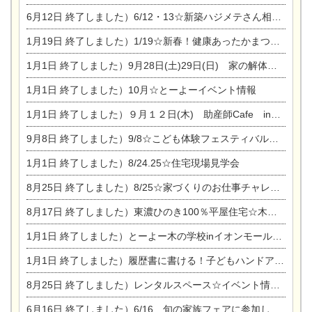
6月12日
終了しました）6/12・13☆新築ハジメテさん相談会『今ある土地に家を建てる際の注意点』
1月19日
終了しました）1/19☆新春！健康あったかまつり＆増改築リフォームまつり
1月1日
終了しました）9月28日(土)29日(日) 家の解体なんでも相談会
1月1日
終了しました）10月☆とーよーイベント情報
1月1日
終了しました）９月１２日(木) 助産師Cafe in東陽住建
9月8日
終了しました）9/8☆こども体験フェスティバル☆一宮市民会館
1月1日
終了しました）8/24.25☆住宅現場見学会
8月25日
終了しました）8/25☆家づくりのお仕事チャレンジ
8月17日
終了しました）東濃ひのき100％平屋住宅☆木の家完成見学会
1月1日
終了しました）とーよー木の学校inイオンモール木曽川
1月1日
終了しました）履歴書に書ける！子どもハンドアロマ講座☆
8月25日
終了しました）レンタルスペース☆イベント情報☆チャイルドアロマセラピスト
6月16日
終了しました）6/16 旬の家族フェアに参加します☆