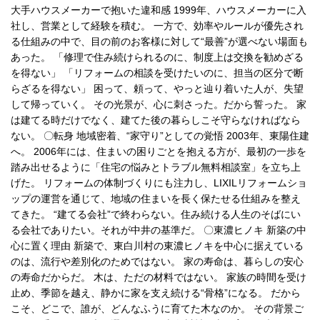
大手ハウスメーカーで抱いた違和感 1999年、ハウスメーカーに入
社し、営業として経験を積む。 一方で、効率やルールが優先され
る仕組みの中で、目の前のお客様に対して“最善”が選べない場面も
あった。 「修理で住み続けられるのに、制度上は交換を勧めざる
を得ない」 「リフォームの相談を受けたいのに、担当の区分で断
らざるを得ない」 困って、頼って、やっと辿り着いた人が、失望
して帰っていく。 その光景が、心に刺さった。だから誓った。 家
は建てる時だけでなく、建てた後の暮らしこそ守らなければなら
ない。 〇転身 地域密着、“家守り”としての覚悟 2003年、東陽住建
へ。 2006年には、住まいの困りごとを抱える方が、最初の一歩を
踏み出せるように「住宅の悩みとトラブル無料相談室」を立ち上
げた。 リフォームの体制づくりにも注力し、LIXILリフォームショ
ップの運営を通じて、地域の住まいを長く保たせる仕組みを整え
てきた。 “建てる会社”で終わらない。住み続ける人生のそばにい
る会社でありたい。それが中井の基準だ。 〇東濃ヒノキ 新築の中
心に置く理由 新築で、東白川村の東濃ヒノキを中心に据えている
のは、流行や差別化のためではない。 家の寿命は、暮らしの安心
の寿命だからだ。 木は、ただの材料ではない。 家族の時間を受け
止め、季節を越え、静かに家を支え続ける“骨格”になる。 だから
こそ、どこで、誰が、どんなふうに育てた木なのか。 その背景ご