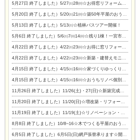
5月27日
終了しました）5/27㈯28㈰☆お得窓リフォーム個別相談会
5月20日
終了しました）5/20㈯21㈰☆築50年平屋のおうちリノベーション完成見学会
5月13日
終了しました）5/13㈯☆植林バスツアー開催！
5月6日
終了しました）5/6㈯7㈰14㈰☆残り1棟！一宮市限定モニター募集相談会(新築・建替え)
4月22日
終了しました）4/22㈯23㈰☆お得に窓リフォーム個別相談会
4月22日
終了しました）4/22㈯23㈰☆新築・建替えモニター募集個別相談会
4月15日
終了しました）4/15㈯16㈰☆家づくりゆっくりじっくり個別相談会
4月15日
終了しました）4/15㈯16㈰☆おうちリノベ個別相談会
11月26日
終了しました）11/26(土)・27(日)☆新築完成見学会 in一宮市あずら
11月20日
終了しました）11/20(日)☆増改築・リフォームまつり＆秋の味覚まつり＆芸術祭
11月19日
終了しました）11/19(土)☆リノベーション・家の修理まつり＆増改築・リフォームまつりin扶桑ゴルフ
8月8日
終了しました）10/8~16☆木でつくる平屋のおうちのつくり方【完全予約制】
6月5日
終了しました）6月5日(日)網戸張替承ります☆開催！