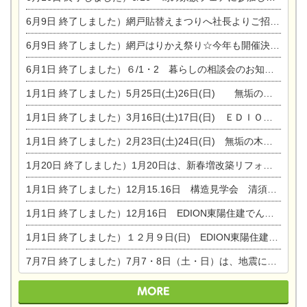
6月9日
終了しました）網戸貼替えまつりへ社長よりご招待です♪
6月9日
終了しました）網戸はりかえ祭り☆今年も開催決定！
6月1日
終了しました）６/1・2 暮らしの相談会のお知らせ
1月1日
終了しました）5月25日(土)26日(日) 無垢の木の家体感見学会開催☆
1月1日
終了しました）3月16日(土)17日(日) ＥＤＩＯＮ東陽住建でんき館 総決算まつり
1月1日
終了しました）2月23日(土)24日(日) 無垢の木の家 完成見学会
1月20日
終了しました）1月20日は、新春増改築リフォームまつり＆家の修理祭り＆家電まつりです。
1月1日
終了しました）12月15.16日 構造見学会 清須市西枇杷島町弁天
1月1日
終了しました）12月16日 EDION東陽住建でんき OPEN第二弾イベント！！
1月1日
終了しました）１２月９日(日) EDION東陽住建でんき館プレＯＰＥＮ！＆家の修理まつり
7月7日
終了しました）7月7・8日（土・日）は、地震に強くて安心！暮らしを楽しむ東濃ひのきの平屋の家体験見学会を開催します。ぜひお越しください。