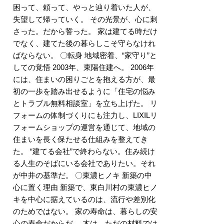
困って、頼って、やっと辿り着いた人が、
失望して帰っていく。 その光景が、心に刺
さった。だから誓った。 家は建てる時だけ
でなく、建てた後の暮らしこそ守らなけれ
ばならない。 〇転身 地域密着、“家守り”と
しての覚悟 2003年、東陽住建へ。 2006年
には、住まいの困りごとを抱える方が、最
初の一歩を踏み出せるように「住宅の悩み
とトラブル無料相談室」を立ち上げた。 リ
フォームの体制づくりにも注力し、LIXILリ
フォームショップの運営を通じて、地域の
住まいを長く保たせる仕組みを整えてき
た。 “建てる会社”で終わらない。住み続け
る人生のそばにいる会社でありたい。それ
が中井の基準だ。 〇東濃ヒノキ 新築の中
心に置く理由 新築で、東白川村の東濃ヒノ
キを中心に据えているのは、流行や差別化
のためではない。 家の寿命は、暮らしの安
心の寿命だからだ。 木は、ただの材料では