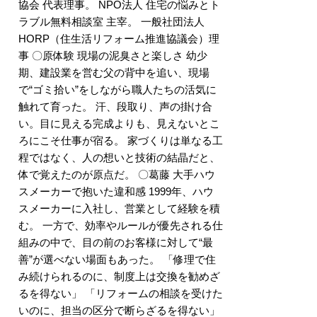
協会 代表理事。 NPO法人 住宅の悩みとト
ラブル無料相談室 主宰。 一般社団法人
HORP（住生活リフォーム推進協議会）理
事 〇原体験 現場の泥臭さと楽しさ 幼少
期、建設業を営む父の背中を追い、現場
で“ゴミ拾い”をしながら職人たちの活気に
触れて育った。 汗、段取り、声の掛け合
い。目に見える完成よりも、見えないとこ
ろにこそ仕事が宿る。 家づくりは単なる工
程ではなく、人の想いと技術の結晶だと、
体で覚えたのが原点だ。 〇葛藤 大手ハウ
スメーカーで抱いた違和感 1999年、ハウ
スメーカーに入社し、営業として経験を積
む。 一方で、効率やルールが優先される仕
組みの中で、目の前のお客様に対して“最
善”が選べない場面もあった。 「修理で住
み続けられるのに、制度上は交換を勧めざ
るを得ない」 「リフォームの相談を受けた
いのに、担当の区分で断らざるを得ない」