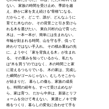
ない。 家族の時間を受け止め、季節を越
え、静かに家を支え続ける“骨格”になる。
だからこそ、どこで、誰が、どんなふうに
育てた木なのか。 その背景ごと引き受けら
れる木を選びたい。 東白川村の山で育った
木は、一本一本が、簡単には生まれない。
年輪が刻まれる時間、山を守る手、伐って
終わりではない手入れ。 その積み重ねの先
に、ようやく「家を背負える木」が生まれ
る。 その重みを知っているから、私たち
は“木を買う”のではなく、木の時間ごと家
に迎えるつもりでいる。 木の家は、完成し
た瞬間がゴールじゃない。むしろそこから
が始まりだ。 暮らしの傷も、家族の成長
も、時間の経年も、すべて受け止めなが
ら、家は育つ。 だから中井は、新築とリフ
ォームを分けて考えない。 東濃ヒノキで骨
格をつくり、暮らしの変化に合わせて手を