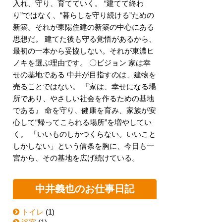
入れ、守り、育てていく。 “建てて終わ
り”ではなく、“暮らしを守り続ける”ための
新築。それが東陽住建の新築の中心にある
思想だ。 建てた後も守る覚悟があるから、
最初の一本から妥協しない。それが東濃ヒ
ノキを選ぶ理由です。 〇ビジョン 家は幸
せの基地である 中井が目指すのは、建物を
売ることではない。 『家は、幸せになる場
所であり、やさしい社会を作るための基地
である』 命を守り、健康を育み、家族が安
心して“帰ってこられる場所”を増やしてい
く。 「いいものしかつくらない。いいこと
しかしない」という信条を胸に、今日も一
宮から、その基地を広げ続けている。
中井義也のお仕事日記
トイレ
(1)