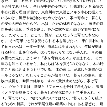
きた。 “建てる会社”で終わらない。住み続ける人生のそばにい
る会社でありたい。それが中井の基準だ。 〇東濃ヒノキ 新築の
中心に置く理由 新築で、東白川村の東濃ヒノキを中心に据えて
いるのは、流行や差別化のためではない。 家の寿命は、暮らし
の安心の寿命だからだ。 木は、ただの材料ではない。 家族の時
間を受け止め、季節を越え、静かに家を支え続ける“骨格”にな
る。 だからこそ、どこで、誰が、どんなふうに育てた木なの
か。 その背景ごと引き受けられる木を選びたい。 東白川村の山
で育った木は、一本一本が、簡単には生まれない。 年輪が刻ま
れる時間、山を守る手、伐って終わりではない手入れ。 その積
み重ねの先に、ようやく「家を背負える木」が生まれる。 その
重みを知っているから、私たちは“木を買う”のではなく、木の時
間ごと家に迎えるつもりでいる。 木の家は、完成した瞬間がゴ
ールじゃない。むしろそこからが始まりだ。 暮らしの傷も、家
族の成長も、時間の経年も、すべて受け止めながら、家は育
つ。 だから中井は、新築とリフォームを分けて考えない。 東濃
ヒノキで骨格をつくり、暮らしの変化に合わせて手を入れ、守
り、育てていく。 “建てて終わり”ではなく、“暮らしを守り続け
る”ための新築。それが東陽住建の新築の中心にある思想だ。 建