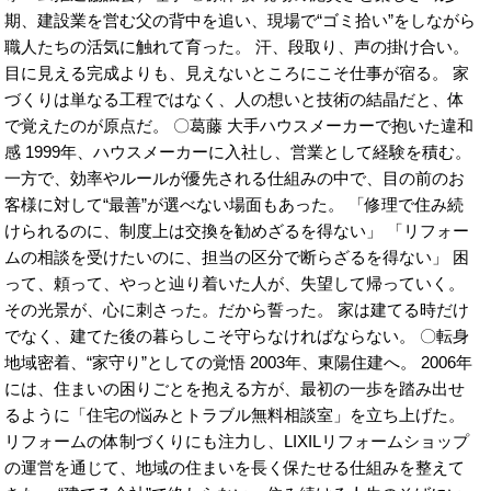
期、建設業を営む父の背中を追い、現場で“ゴミ拾い”をしながら
職人たちの活気に触れて育った。 汗、段取り、声の掛け合い。
目に見える完成よりも、見えないところにこそ仕事が宿る。 家
づくりは単なる工程ではなく、人の想いと技術の結晶だと、体
で覚えたのが原点だ。 〇葛藤 大手ハウスメーカーで抱いた違和
感 1999年、ハウスメーカーに入社し、営業として経験を積む。
一方で、効率やルールが優先される仕組みの中で、目の前のお
客様に対して“最善”が選べない場面もあった。 「修理で住み続
けられるのに、制度上は交換を勧めざるを得ない」 「リフォー
ムの相談を受けたいのに、担当の区分で断らざるを得ない」 困
って、頼って、やっと辿り着いた人が、失望して帰っていく。
その光景が、心に刺さった。だから誓った。 家は建てる時だけ
でなく、建てた後の暮らしこそ守らなければならない。 〇転身
地域密着、“家守り”としての覚悟 2003年、東陽住建へ。 2006年
には、住まいの困りごとを抱える方が、最初の一歩を踏み出せ
るように「住宅の悩みとトラブル無料相談室」を立ち上げた。
リフォームの体制づくりにも注力し、LIXILリフォームショップ
の運営を通じて、地域の住まいを長く保たせる仕組みを整えて