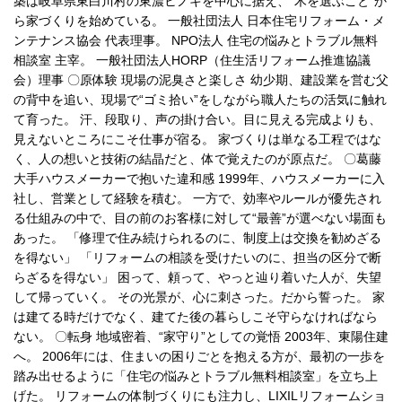
築は岐阜県東白川村の東濃ヒノキを中心に据え、“木を選ぶこと”か
ら家づくりを始めている。 一般社団法人 日本住宅リフォーム・メ
ンテナンス協会 代表理事。 NPO法人 住宅の悩みとトラブル無料
相談室 主宰。 一般社団法人HORP（住生活リフォーム推進協議
会）理事 〇原体験 現場の泥臭さと楽しさ 幼少期、建設業を営む父
の背中を追い、現場で“ゴミ拾い”をしながら職人たちの活気に触れ
て育った。 汗、段取り、声の掛け合い。目に見える完成よりも、
見えないところにこそ仕事が宿る。 家づくりは単なる工程ではな
く、人の想いと技術の結晶だと、体で覚えたのが原点だ。 〇葛藤
大手ハウスメーカーで抱いた違和感 1999年、ハウスメーカーに入
社し、営業として経験を積む。 一方で、効率やルールが優先され
る仕組みの中で、目の前のお客様に対して“最善”が選べない場面も
あった。 「修理で住み続けられるのに、制度上は交換を勧めざる
を得ない」 「リフォームの相談を受けたいのに、担当の区分で断
らざるを得ない」 困って、頼って、やっと辿り着いた人が、失望
して帰っていく。 その光景が、心に刺さった。だから誓った。 家
は建てる時だけでなく、建てた後の暮らしこそ守らなければなら
ない。 〇転身 地域密着、“家守り”としての覚悟 2003年、東陽住建
へ。 2006年には、住まいの困りごとを抱える方が、最初の一歩を
踏み出せるように「住宅の悩みとトラブル無料相談室」を立ち上
げた。 リフォームの体制づくりにも注力し、LIXILリフォームショ