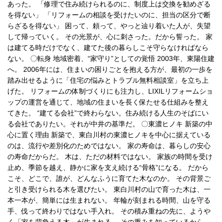
あった。 「修理で住み続けられるのに、制度上は交換を勧めざる
を得ない」 「リフォームの相談を受けたいのに、担当の区分で断
らざるを得ない」 困って、頼って、やっと辿り着いた人が、失望
して帰っていく。 その光景が、心に刺さった。だから誓った。 家
は建てる時だけでなく、建てた後の暮らしこそ守らなければなら
ない。 〇転身 地域密着、“家守り”としての覚悟 2003年、東陽住建
へ。 2006年には、住まいの困りごとを抱える方が、最初の一歩を
踏み出せるように「住宅の悩みとトラブル無料相談室」を立ち上
げた。 リフォームの体制づくりにも注力し、LIXILリフォームショ
ップの運営を通じて、地域の住まいを長く保たせる仕組みを整え
てきた。 “建てる会社”で終わらない。住み続ける人生のそばにい
る会社でありたい。それが中井の基準だ。 〇東濃ヒノキ 新築の中
心に置く理由 新築で、東白川村の東濃ヒノキを中心に据えている
のは、流行や差別化のためではない。 家の寿命は、暮らしの安心
の寿命だからだ。 木は、ただの材料ではない。 家族の時間を受け
止め、季節を越え、静かに家を支え続ける“骨格”になる。 だから
こそ、どこで、誰が、どんなふうに育てた木なのか。 その背景ご
と引き受けられる木を選びたい。 東白川村の山で育った木は、一
本一本が、簡単には生まれない。 年輪が刻まれる時間、山を守る
手、伐って終わりではない手入れ。 その積み重ねの先に、ようや