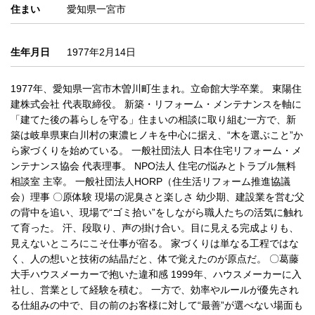
住まい
愛知県一宮市
生年月日
1977年2月14日
1977年、愛知県一宮市木曽川町生まれ。立命館大学卒業。 東陽住
建株式会社 代表取締役。 新築・リフォーム・メンテナンスを軸に
「建てた後の暮らしを守る」住まいの相談に取り組む一方で、新
築は岐阜県東白川村の東濃ヒノキを中心に据え、“木を選ぶこと”か
ら家づくりを始めている。 一般社団法人 日本住宅リフォーム・メ
ンテナンス協会 代表理事。 NPO法人 住宅の悩みとトラブル無料
相談室 主宰。 一般社団法人HORP（住生活リフォーム推進協議
会）理事 〇原体験 現場の泥臭さと楽しさ 幼少期、建設業を営む父
の背中を追い、現場で“ゴミ拾い”をしながら職人たちの活気に触れ
て育った。 汗、段取り、声の掛け合い。目に見える完成よりも、
見えないところにこそ仕事が宿る。 家づくりは単なる工程ではな
く、人の想いと技術の結晶だと、体で覚えたのが原点だ。 〇葛藤
大手ハウスメーカーで抱いた違和感 1999年、ハウスメーカーに入
社し、営業として経験を積む。 一方で、効率やルールが優先され
る仕組みの中で、目の前のお客様に対して“最善”が選べない場面も