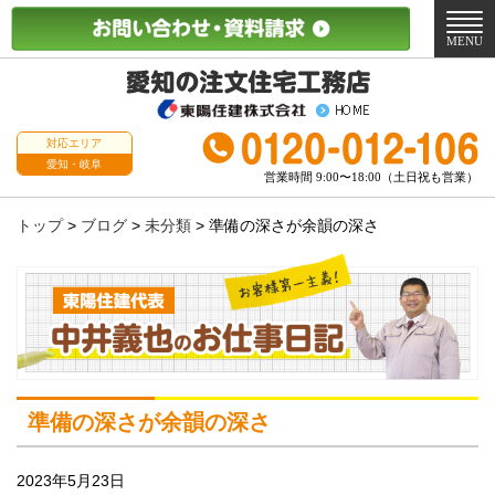
メ
ニ
MENU
ュ
ー
対応エリア
愛知・岐阜
営業時間 9:00〜18:00（土日祝も営業）
トップ
>
ブログ
>
未分類
>
準備の深さが余韻の深さ
準備の深さが余韻の深さ
2023年5月23日