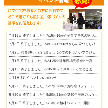
7月15日
終了しました）7/15㈯16㈰☆子育て世代の家づくり相談会
7月8日
終了しました）7/8㈯9㈰☆50代からの家づくり相談会
7月2日
満員御礼）7/2(日)☆はじめてのおつかいプロジェクト
1月1日
終了しました）6/24.25☆建築現場見学会in一宮市木曽川町
1月1日
終了しました）6/10-18☆予算￥500万でどこまでできるの？リフォーム相談会
1月1日
6月イベントのお知らせ
5月27日
終了しました）5/27㈯28㈰☆お得窓リフォーム個別相談会
5月20日
終了しました）5/20㈯21㈰☆築50年平屋のおうちリノベーション完成見学会
5月13日
終了しました）5/13㈯☆植林バスツアー開催！