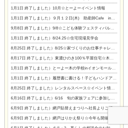
1月1日
終了しました）10月☆とーよーイベント情報
1月1日
終了しました）９月１２日(木) 助産師Cafe in東陽住建
9月8日
終了しました）9/8☆こども体験フェスティバル☆一宮市民会館
1月1日
終了しました）8/24.25☆住宅現場見学会
8月25日
終了しました）8/25☆家づくりのお仕事チャレンジ
8月17日
終了しました）東濃ひのき100％平屋住宅☆木の家完成見学会
1月1日
終了しました）とーよー木の学校inイオンモール木曽川
1月1日
終了しました）履歴書に書ける！子どもハンドアロマ講座☆
8月25日
終了しました）レンタルスペース☆イベント情報☆チャイルドアロマセラピスト
6月16日
終了しました）6/16 旬の家族フェアに参加します☆
6月9日
終了しました）網戸貼替えまつりへ社長よりご招待です♪
6月9日
終了しました）網戸はりかえ祭り☆今年も開催決定！
6月1日
終了しました）６/1・2 暮らしの相談会のお知らせ