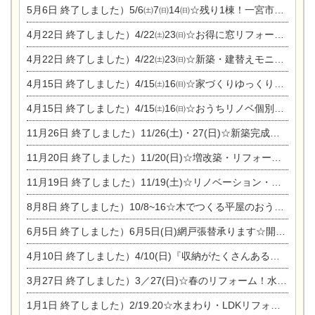
5月6日
終了しました）5/6㈯7㈰14㈰☆残り1棟！一宮市限定モニター募集相談会(新築・建替え)
4月22日
終了しました）4/22㈯23㈰☆お得に窓リフォーム個別相談会
4月22日
終了しました）4/22㈯23㈰☆新築・建替えモニター募集個別相談会
4月15日
終了しました）4/15㈯16㈰☆家づくりゆっくりじっくり個別相談会
4月15日
終了しました）4/15㈯16㈰☆おうちリノベ個別相談会
11月26日
終了しました）11/26(土)・27(日)☆新築完成見学会 in一宮市あずら
11月20日
終了しました）11/20(日)☆増改築・リフォームまつり＆秋の味覚まつり＆芸術祭
11月19日
終了しました）11/19(土)☆リノベーション・家の修理まつり＆増改築・リフォームまつりin扶桑ゴルフ
8月8日
終了しました）10/8~16☆木でつくる平屋のおうちのつくり方【完全予約制】
6月5日
終了しました）6月5日(日)網戸張替承ります☆開催！
4月10日
終了しました）4/10(日)『収納がたくさんあるおうち現場見学会』
3月27日
終了しました）3／27(日)☆春のリフォーム！水まわりLDKリフォーム相談会&今がチャンス！エアコン相談会
1月1日
終了しました）2/19.20☆水まわり・LDKリフォーム相談会＆エアコン相談会