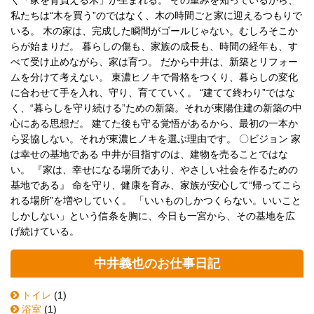
く「家を背負える木」が生まれる。 その重みを知っているから、
私たちは“木を買う”のではなく、木の時間ごと家に迎えるつもりで
いる。 木の家は、完成した瞬間がゴールじゃない。むしろそこか
らが始まりだ。 暮らしの傷も、家族の成長も、時間の経年も、す
べて受け止めながら、家は育つ。 だから中井は、新築とリフォー
ムを分けて考えない。 東濃ヒノキで骨格をつくり、暮らしの変化
に合わせて手を入れ、守り、育てていく。 “建てて終わり”ではな
く、“暮らしを守り続ける”ための新築。それが東陽住建の新築の中
心にある思想だ。 建てた後も守る覚悟があるから、最初の一本か
ら妥協しない。それが東濃ヒノキを選ぶ理由です。 〇ビジョン 家
は幸せの基地である 中井が目指すのは、建物を売ることではな
い。 『家は、幸せになる場所であり、やさしい社会を作るための
基地である』 命を守り、健康を育み、家族が安心して“帰ってこら
れる場所”を増やしていく。 「いいものしかつくらない。いいこと
しかしない」という信条を胸に、今日も一宮から、その基地を広
げ続けている。
中井義也のお仕事日記
トイレ
(1)
浴室
(1)