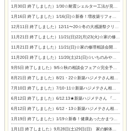
1月30日
終了しました）1/30☆耐震シェルター工法が見れる完成見学会
1月16日
終了しました）1/16(日)☆新春！増改築リフォーム&家の修理まつり
12月11日
終了しました）12/11〜20☆冬の大感謝祭クリスマス相談会開催
11月21日
終了しました）11/21(日)22(月)23(火)☆家の修理まつり＆増改築リフォーム相談会
11月21日
終了しました）11/21(日)☆家の修理相談会開催 in 扶桑オークビレッジ
11月20日
終了しました）11/20(土)21(日)☆いちのみや逸品市に出店します【ひのきのバラ販売】
9月5日
終了しました）9/5☆秋の相談会フェア☆完全予約制
8月21日
終了しました）8/21・22☆新築ハジメテさん相談会 『集まれ！農地に家を建てたい人！』
7月10日
終了しました）7/10･11☆新築ハジメテさん相談会 『集まれ！農地に家を建てたい人！』完全予約制
6月12日
終了しました）6/12.13★新築ハジメテさん 『木の家 現場体感見学会』
6月12日
終了しました）6/12・13☆新築ハジメテさん相談会『今ある土地に家を建てる際の注意点』
1月19日
終了しました）1/19☆新春！健康あったかまつり＆増改築リフォームまつり
1月1日
終了しました）9月28日(土)29日(日) 家の解体なんでも相談会