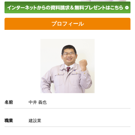
プロフィール
名前
中井 義也
職業
建設業