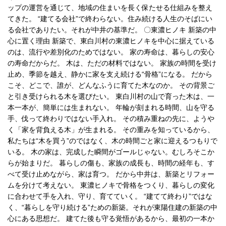
ップの運営を通じて、地域の住まいを長く保たせる仕組みを整え
てきた。 “建てる会社”で終わらない。住み続ける人生のそばにい
る会社でありたい。それが中井の基準だ。 〇東濃ヒノキ 新築の中
心に置く理由 新築で、東白川村の東濃ヒノキを中心に据えている
のは、流行や差別化のためではない。 家の寿命は、暮らしの安心
の寿命だからだ。 木は、ただの材料ではない。 家族の時間を受け
止め、季節を越え、静かに家を支え続ける“骨格”になる。 だから
こそ、どこで、誰が、どんなふうに育てた木なのか。 その背景ご
と引き受けられる木を選びたい。 東白川村の山で育った木は、一
本一本が、簡単には生まれない。 年輪が刻まれる時間、山を守る
手、伐って終わりではない手入れ。 その積み重ねの先に、ようや
く「家を背負える木」が生まれる。 その重みを知っているから、
私たちは“木を買う”のではなく、木の時間ごと家に迎えるつもりで
いる。 木の家は、完成した瞬間がゴールじゃない。むしろそこか
らが始まりだ。 暮らしの傷も、家族の成長も、時間の経年も、す
べて受け止めながら、家は育つ。 だから中井は、新築とリフォー
ムを分けて考えない。 東濃ヒノキで骨格をつくり、暮らしの変化
に合わせて手を入れ、守り、育てていく。 “建てて終わり”ではな
く、“暮らしを守り続ける”ための新築。それが東陽住建の新築の中
心にある思想だ。 建てた後も守る覚悟があるから、最初の一本か