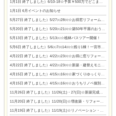
1月1日
終了しました）6/10-18☆予算￥500万でどこまでできるの？リフォーム相談会
1月1日
6月イベントのお知らせ
5月27日
終了しました）5/27㈯28㈰☆お得窓リフォーム個別相談会
5月20日
終了しました）5/20㈯21㈰☆築50年平屋のおうちリノベーション完成見学会
5月13日
終了しました）5/13㈯☆植林バスツアー開催！
5月6日
終了しました）5/6㈯7㈰14㈰☆残り1棟！一宮市限定モニター募集相談会(新築・建替え)
4月22日
終了しました）4/22㈯23㈰☆お得に窓リフォーム個別相談会
4月22日
終了しました）4/22㈯23㈰☆新築・建替えモニター募集個別相談会
4月15日
終了しました）4/15㈯16㈰☆家づくりゆっくりじっくり個別相談会
4月15日
終了しました）4/15㈯16㈰☆おうちリノベ個別相談会
11月26日
終了しました）11/26(土)・27(日)☆新築完成見学会 in一宮市あずら
11月20日
終了しました）11/20(日)☆増改築・リフォームまつり＆秋の味覚まつり＆芸術祭
11月19日
終了しました）11/19(土)☆リノベーション・家の修理まつり＆増改築・リフォームまつりin扶桑ゴルフ