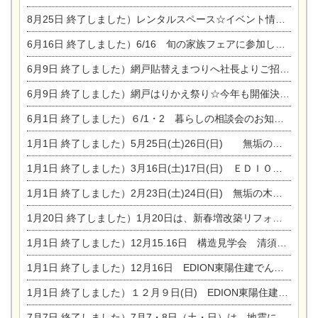
8月25日
終了しました）レンタルスペース☆イベント情報☆チャイルドアロマセラピスト
6月16日
終了しました）6/16 旬の家族フェアに参加します☆
6月9日
終了しました）網戸貼替えまつりへ社長よりご招待です♪
6月9日
終了しました）網戸はりかえ祭り☆今年も開催決定！
6月1日
終了しました）６/1・2 暮らしの相談会のお知らせ
1月1日
終了しました）5月25日(土)26日(日) 無垢の木の家体感見学会開催☆
1月1日
終了しました）3月16日(土)17日(日) ＥＤＩＯＮ東陽住建でんき館 総決算まつり
1月1日
終了しました）2月23日(土)24日(日) 無垢の木の家 完成見学会
1月20日
終了しました）1月20日は、新春増改築リフォームまつり＆家の修理祭り＆家電まつりです。
1月1日
終了しました）12月15.16日 構造見学会 清須市西枇杷島町弁天
1月1日
終了しました）12月16日 EDION東陽住建でんき OPEN第二弾イベント！！
1月1日
終了しました）１２月９日(日) EDION東陽住建でんき館プレＯＰＥＮ！＆家の修理まつり
7月7日
終了しました）7月7・8日（土・日）は、地震に強くて安心！暮らしを楽しむ東濃ひのきの平屋の家体験見学会を開催します。ぜひお越しください。