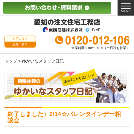
メ
ニ
MENU
ュ
ー
対応エリア
愛知・岐阜
営業時間 9:00〜18:00（土日祝も営業）
トップ
>
ゆかいなスタッフ日記
終了しました）2/14☆バレンタインデー相
談会