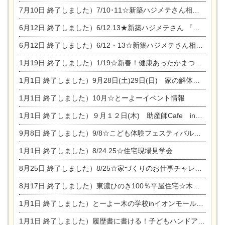
7月10日
終了しました）7/10･11☆新築ハジメテさん相談会 『集まれ！農地に家を建てたい人！』完全予約制
6月12日
終了しました）6/12.13★新築ハジメテさん 『木の家 現場体感見学会』
6月12日
終了しました）6/12・13☆新築ハジメテさん相談会『今ある土地に家を建てる際の注意点』
1月19日
終了しました）1/19☆新春！健康あったかまつり＆増改築リフォームまつり
1月1日
終了しました）9月28日(土)29日(日) 家の解体なんでも相談会
1月1日
終了しました）10月☆とーよーイベント情報
1月1日
終了しました）９月１２日(木) 助産師Cafe in東陽住建
9月8日
終了しました）9/8☆こども体験フェスティバル☆一宮市民会館
1月1日
終了しました）8/24.25☆住宅現場見学会
8月25日
終了しました）8/25☆家づくりのお仕事チャレンジ
8月17日
終了しました）東濃ひのき100％平屋住宅☆木の家完成見学会
1月1日
終了しました）とーよー木の学校inイオンモール木曽川
1月1日
終了しました）履歴書に書ける！子どもハンドアロマ講座☆