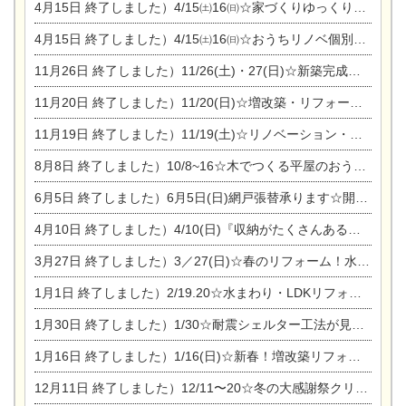
4月15日
終了しました）4/15㈯16㈰☆家づくりゆっくりじっくり個別相談会
4月15日
終了しました）4/15㈯16㈰☆おうちリノベ個別相談会
11月26日
終了しました）11/26(土)・27(日)☆新築完成見学会 in一宮市あずら
11月20日
終了しました）11/20(日)☆増改築・リフォームまつり＆秋の味覚まつり＆芸術祭
11月19日
終了しました）11/19(土)☆リノベーション・家の修理まつり＆増改築・リフォームまつりin扶桑ゴルフ
8月8日
終了しました）10/8~16☆木でつくる平屋のおうちのつくり方【完全予約制】
6月5日
終了しました）6月5日(日)網戸張替承ります☆開催！
4月10日
終了しました）4/10(日)『収納がたくさんあるおうち現場見学会』
3月27日
終了しました）3／27(日)☆春のリフォーム！水まわりLDKリフォーム相談会&今がチャンス！エアコン相談会
1月1日
終了しました）2/19.20☆水まわり・LDKリフォーム相談会＆エアコン相談会
1月30日
終了しました）1/30☆耐震シェルター工法が見れる完成見学会
1月16日
終了しました）1/16(日)☆新春！増改築リフォーム&家の修理まつり
12月11日
終了しました）12/11〜20☆冬の大感謝祭クリスマス相談会開催