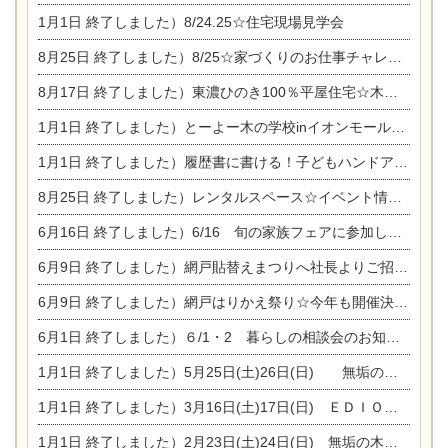
1月1日
終了しました）8/24.25☆住宅現場見学会
8月25日
終了しました）8/25☆家づくりのお仕事チャレンジ
8月17日
終了しました）東濃ひのき100％平屋住宅☆木の家完成見学会
1月1日
終了しました）とーよー木の学校inイオンモール木曽川
1月1日
終了しました）履歴書に書ける！子どもハンドアロマ講座☆
8月25日
終了しました）レンタルスペース☆イベント情報☆チャイルドアロマセラピスト
6月16日
終了しました）6/16 旬の家族フェアに参加します☆
6月9日
終了しました）網戸貼替えまつりへ社長よりご招待です♪
6月9日
終了しました）網戸はりかえ祭り☆今年も開催決定！
6月1日
終了しました）６/1・2 暮らしの相談会のお知らせ
1月1日
終了しました）5月25日(土)26日(日) 無垢の木の家体感見学会開催☆
1月1日
終了しました）3月16日(土)17日(日) ＥＤＩＯＮ東陽住建でんき館 総決算まつり
1月1日
終了しました）2月23日(土)24日(日) 無垢の木の家 完成見学会