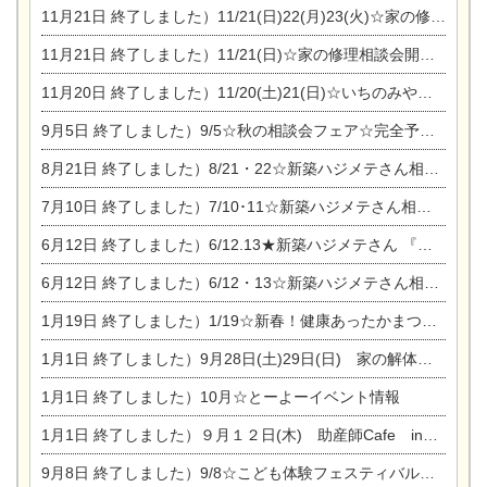
11月21日
終了しました）11/21(日)22(月)23(火)☆家の修理まつり＆増改築リフォーム相談会
11月21日
終了しました）11/21(日)☆家の修理相談会開催 in 扶桑オークビレッジ
11月20日
終了しました）11/20(土)21(日)☆いちのみや逸品市に出店します【ひのきのバラ販売】
9月5日
終了しました）9/5☆秋の相談会フェア☆完全予約制
8月21日
終了しました）8/21・22☆新築ハジメテさん相談会 『集まれ！農地に家を建てたい人！』
7月10日
終了しました）7/10･11☆新築ハジメテさん相談会 『集まれ！農地に家を建てたい人！』完全予約制
6月12日
終了しました）6/12.13★新築ハジメテさん 『木の家 現場体感見学会』
6月12日
終了しました）6/12・13☆新築ハジメテさん相談会『今ある土地に家を建てる際の注意点』
1月19日
終了しました）1/19☆新春！健康あったかまつり＆増改築リフォームまつり
1月1日
終了しました）9月28日(土)29日(日) 家の解体なんでも相談会
1月1日
終了しました）10月☆とーよーイベント情報
1月1日
終了しました）９月１２日(木) 助産師Cafe in東陽住建
9月8日
終了しました）9/8☆こども体験フェスティバル☆一宮市民会館