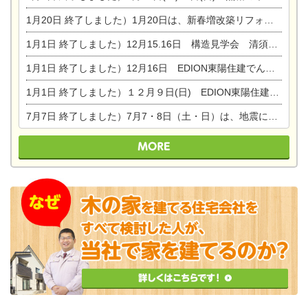
1月20日
終了しました）1月20日は、新春増改築リフォームまつり＆家の修理祭り＆家電まつりです。
1月1日
終了しました）12月15.16日 構造見学会 清須市西枇杷島町弁天
1月1日
終了しました）12月16日 EDION東陽住建でんき OPEN第二弾イベント！！
1月1日
終了しました）１２月９日(日) EDION東陽住建でんき館プレＯＰＥＮ！＆家の修理まつり
7月7日
終了しました）7月7・8日（土・日）は、地震に強くて安心！暮らしを楽しむ東濃ひのきの平屋の家体験見学会を開催します。ぜひお越しください。