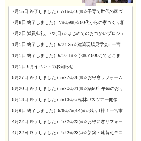
7月15日
終了しました）7/15㈯16㈰☆子育て世代の家づくり相談会
7月8日
終了しました）7/8㈯9㈰☆50代からの家づくり相談会
7月2日
満員御礼）7/2(日)☆はじめてのおつかいプロジェクト
1月1日
終了しました）6/24.25☆建築現場見学会in一宮市木曽川町
1月1日
終了しました）6/10-18☆予算￥500万でどこまでできるの？リフォーム相談会
1月1日
6月イベントのお知らせ
5月27日
終了しました）5/27㈯28㈰☆お得窓リフォーム個別相談会
5月20日
終了しました）5/20㈯21㈰☆築50年平屋のおうちリノベーション完成見学会
5月13日
終了しました）5/13㈯☆植林バスツアー開催！
5月6日
終了しました）5/6㈯7㈰14㈰☆残り1棟！一宮市限定モニター募集相談会(新築・建替え)
4月22日
終了しました）4/22㈯23㈰☆お得に窓リフォーム個別相談会
4月22日
終了しました）4/22㈯23㈰☆新築・建替えモニター募集個別相談会