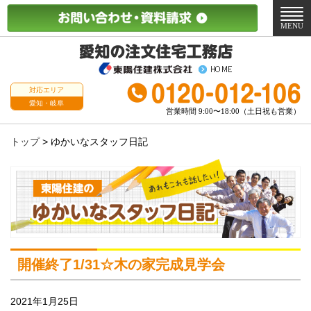
メ
ニ
MENU
ュ
ー
対応エリア
愛知・岐阜
営業時間 9:00〜18:00（土日祝も営業）
トップ
>
ゆかいなスタッフ日記
開催終了1/31☆木の家完成見学会
2021年1月25日