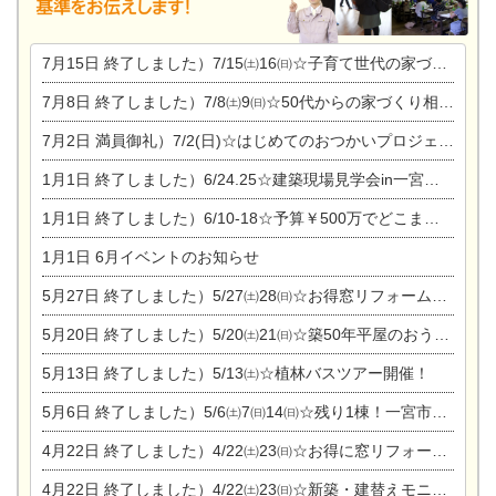
7月15日
終了しました）7/15㈯16㈰☆子育て世代の家づくり相談会
7月8日
終了しました）7/8㈯9㈰☆50代からの家づくり相談会
7月2日
満員御礼）7/2(日)☆はじめてのおつかいプロジェクト
1月1日
終了しました）6/24.25☆建築現場見学会in一宮市木曽川町
1月1日
終了しました）6/10-18☆予算￥500万でどこまでできるの？リフォーム相談会
1月1日
6月イベントのお知らせ
5月27日
終了しました）5/27㈯28㈰☆お得窓リフォーム個別相談会
5月20日
終了しました）5/20㈯21㈰☆築50年平屋のおうちリノベーション完成見学会
5月13日
終了しました）5/13㈯☆植林バスツアー開催！
5月6日
終了しました）5/6㈯7㈰14㈰☆残り1棟！一宮市限定モニター募集相談会(新築・建替え)
4月22日
終了しました）4/22㈯23㈰☆お得に窓リフォーム個別相談会
4月22日
終了しました）4/22㈯23㈰☆新築・建替えモニター募集個別相談会