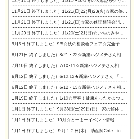
12月11日
終了しました）12/11〜20☆冬の大感謝祭クリスマス相談会開催
11月21日
終了しました）11/21(日)22(月)23(火)☆家の修理まつり＆増改築リフォーム相談会
11月21日
終了しました）11/21(日)☆家の修理相談会開催 in 扶桑オークビレッジ
11月20日
終了しました）11/20(土)21(日)☆いちのみや逸品市に出店します【ひのきのバラ販売】
9月5日
終了しました）9/5☆秋の相談会フェア☆完全予約制
8月21日
終了しました）8/21・22☆新築ハジメテさん相談会 『集まれ！農地に家を建てたい人！』
7月10日
終了しました）7/10･11☆新築ハジメテさん相談会 『集まれ！農地に家を建てたい人！』完全予約制
6月12日
終了しました）6/12.13★新築ハジメテさん 『木の家 現場体感見学会』
6月12日
終了しました）6/12・13☆新築ハジメテさん相談会『今ある土地に家を建てる際の注意点』
1月19日
終了しました）1/19☆新春！健康あったかまつり＆増改築リフォームまつり
1月1日
終了しました）9月28日(土)29日(日) 家の解体なんでも相談会
1月1日
終了しました）10月☆とーよーイベント情報
1月1日
終了しました）９月１２日(木) 助産師Cafe in東陽住建