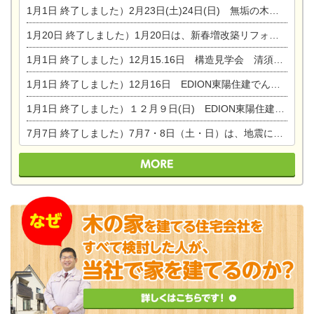
1月1日
終了しました）2月23日(土)24日(日) 無垢の木の家 完成見学会
1月20日
終了しました）1月20日は、新春増改築リフォームまつり＆家の修理祭り＆家電まつりです。
1月1日
終了しました）12月15.16日 構造見学会 清須市西枇杷島町弁天
1月1日
終了しました）12月16日 EDION東陽住建でんき OPEN第二弾イベント！！
1月1日
終了しました）１２月９日(日) EDION東陽住建でんき館プレＯＰＥＮ！＆家の修理まつり
7月7日
終了しました）7月7・8日（土・日）は、地震に強くて安心！暮らしを楽しむ東濃ひのきの平屋の家体験見学会を開催します。ぜひお越しください。