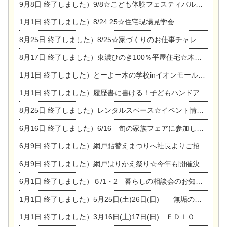
9月8日
終了しました）9/8☆こども体験フェスティバル☆一宮市民会館
1月1日
終了しました）8/24.25☆住宅現場見学会
8月25日
終了しました）8/25☆家づくりのお仕事チャレンジ
8月17日
終了しました）東濃ひのき100％平屋住宅☆木の家完成見学会
1月1日
終了しました）とーよー木の学校inイオンモール木曽川
1月1日
終了しました）履歴書に書ける！子どもハンドアロマ講座☆
8月25日
終了しました）レンタルスペース☆イベント情報☆チャイルドアロマセラピスト
6月16日
終了しました）6/16 旬の家族フェアに参加します☆
6月9日
終了しました）網戸貼替えまつりへ社長よりご招待です♪
6月9日
終了しました）網戸はりかえ祭り☆今年も開催決定！
6月1日
終了しました）６/1・2 暮らしの相談会のお知らせ
1月1日
終了しました）5月25日(土)26日(日) 無垢の木の家体感見学会開催☆
1月1日
終了しました）3月16日(土)17日(日) ＥＤＩＯＮ東陽住建でんき館 総決算まつり