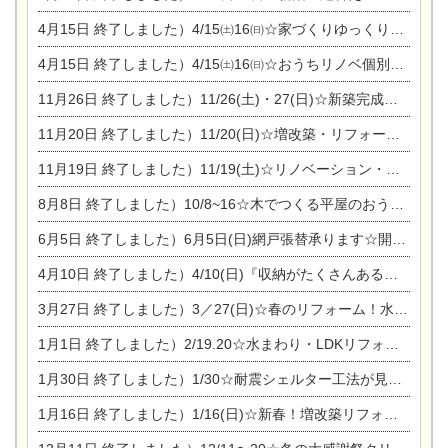
4月15日
終了しました）4/15㈯16㈰☆家づくりゆっくりじっくり個別相談会
4月15日
終了しました）4/15㈯16㈰☆おうちリノベ個別相談会
11月26日
終了しました）11/26(土)・27(日)☆新築完成見学会 in一宮市あずら
11月20日
終了しました）11/20(日)☆増改築・リフォームまつり＆秋の味覚まつり＆芸術祭
11月19日
終了しました）11/19(土)☆リノベーション・家の修理まつり＆増改築・リフォームまつりin扶桑ゴルフ
8月8日
終了しました）10/8~16☆木でつくる平屋のおうちのつくり方【完全予約制】
6月5日
終了しました）6月5日(日)網戸張替承ります☆開催！
4月10日
終了しました）4/10(日)『収納がたくさんあるおうち現場見学会』
3月27日
終了しました）3／27(日)☆春のリフォーム！水まわりLDKリフォーム相談会&今がチャンス！エアコン相談会
1月1日
終了しました）2/19.20☆水まわり・LDKリフォーム相談会＆エアコン相談会
1月30日
終了しました）1/30☆耐震シェルター工法が見れる完成見学会
1月16日
終了しました）1/16(日)☆新春！増改築リフォーム&家の修理まつり