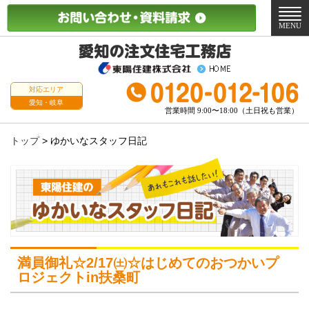
メ
ニ
MENU
ュ
ー
対応エリア
愛知・岐阜
営業時間 9:00〜18:00（土日祝も営業）
トップ
>
ゆかいなスタッフ日記
満員御礼☆2/17㈯☆はじめてのおつかいプ
ロジェクトin扶桑町