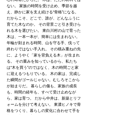
ない。 家族の時間を受け止め、季節を越
え、静かに家を支え続ける“骨格”になる。
だからこそ、どこで、誰が、どんなふうに
育てた木なのか。 その背景ごと引き受けら
れる木を選びたい。 東白川村の山で育った
木は、一本一本が、簡単には生まれない。
年輪が刻まれる時間、山を守る手、伐って
終わりではない手入れ。 その積み重ねの先
に、ようやく「家を背負える木」が生まれ
る。 その重みを知っているから、私たち
は“木を買う”のではなく、木の時間ごと家
に迎えるつもりでいる。 木の家は、完成し
た瞬間がゴールじゃない。むしろそこから
が始まりだ。 暮らしの傷も、家族の成長
も、時間の経年も、すべて受け止めなが
ら、家は育つ。 だから中井は、新築とリフ
ォームを分けて考えない。 東濃ヒノキで骨
格をつくり、暮らしの変化に合わせて手を