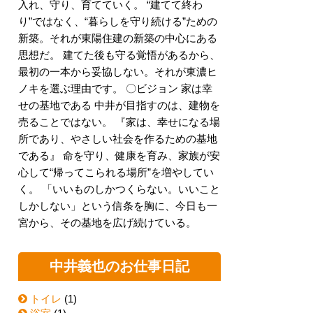
入れ、守り、育てていく。 “建てて終わ
り”ではなく、“暮らしを守り続ける”ための
新築。それが東陽住建の新築の中心にある
思想だ。 建てた後も守る覚悟があるから、
最初の一本から妥協しない。それが東濃ヒ
ノキを選ぶ理由です。 〇ビジョン 家は幸
せの基地である 中井が目指すのは、建物を
売ることではない。 『家は、幸せになる場
所であり、やさしい社会を作るための基地
である』 命を守り、健康を育み、家族が安
心して“帰ってこられる場所”を増やしてい
く。 「いいものしかつくらない。いいこと
しかしない」という信条を胸に、今日も一
宮から、その基地を広げ続けている。
中井義也のお仕事日記
トイレ
(1)