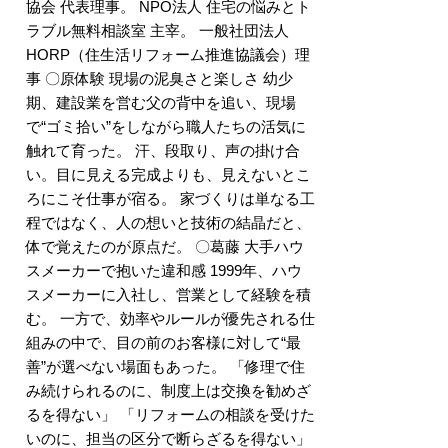
協会 代表理事。 NPO法人 住宅の悩みとト
ラブル無料相談室 主宰。 一般社団法人
HORP（住生活リフォーム推進協議会）理
事 〇原体験 現場の泥臭さと楽しさ 幼少
期、建設業を営む父の背中を追い、現場
で“ゴミ拾い”をしながら職人たちの活気に
触れて育った。 汗、段取り、声の掛け合
い。目に見える完成よりも、見えないとこ
ろにこそ仕事が宿る。 家づくりは単なる工
程ではなく、人の想いと技術の結晶だと、
体で覚えたのが原点だ。 〇葛藤 大手ハウ
スメーカーで抱いた違和感 1999年、ハウ
スメーカーに入社し、営業として経験を積
む。 一方で、効率やルールが優先される仕
組みの中で、目の前のお客様に対して“最
善”が選べない場面もあった。 「修理で住
み続けられるのに、制度上は交換を勧めざ
るを得ない」 「リフォームの相談を受けた
いのに、担当の区分で断らざるを得ない」