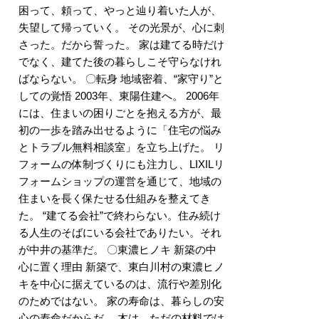
困って、頼って、やっと辿り着いた人が、
失望して帰っていく。 その光景が、心に刺
さった。だから誓った。 家は建てる時だけ
でなく、建てた後の暮らしこそ守らなけれ
ばならない。 〇転身 地域密着、“家守り”と
しての覚悟 2003年、東陽住建へ。 2006年
には、住まいの困りごとを抱える方が、最
初の一歩を踏み出せるように「住宅の悩み
とトラブル無料相談室」を立ち上げた。 リ
フォームの体制づくりにも注力し、LIXILリ
フォームショップの運営を通じて、地域の
住まいを長く保たせる仕組みを整えてき
た。 “建てる会社”で終わらない。住み続け
る人生のそばにいる会社でありたい。それ
が中井の基準だ。 〇東濃ヒノキ 新築の中
心に置く理由 新築で、東白川村の東濃ヒノ
キを中心に据えているのは、流行や差別化
のためではない。 家の寿命は、暮らしの安
心の寿命だからだ。 木は、ただの材料では