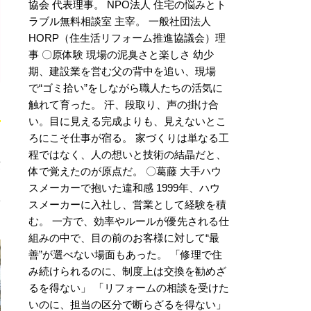
協会 代表理事。 NPO法人 住宅の悩みとト
ラブル無料相談室 主宰。 一般社団法人
HORP（住生活リフォーム推進協議会）理
事 〇原体験 現場の泥臭さと楽しさ 幼少
期、建設業を営む父の背中を追い、現場
で“ゴミ拾い”をしながら職人たちの活気に
触れて育った。 汗、段取り、声の掛け合
い。目に見える完成よりも、見えないとこ
ろにこそ仕事が宿る。 家づくりは単なる工
程ではなく、人の想いと技術の結晶だと、
震
体で覚えたのが原点だ。 〇葛藤 大手ハウ
スメーカーで抱いた違和感 1999年、ハウ
スメーカーに入社し、営業として経験を積
む。 一方で、効率やルールが優先される仕
組みの中で、目の前のお客様に対して“最
善”が選べない場面もあった。 「修理で住
み続けられるのに、制度上は交換を勧めざ
るを得ない」 「リフォームの相談を受けた
いのに、担当の区分で断らざるを得ない」