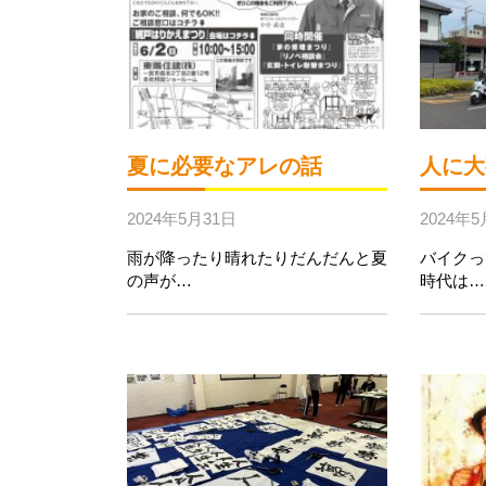
夏に必要なアレの話
人に大
2024年5月31日
2024年5
雨が降ったり晴れたりだんだんと夏
バイクっ
の声が…
時代は…