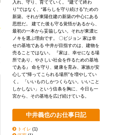
入れ、守り、育てていく。 “建てて終わ
り”ではなく、“暮らしを守り続ける”ための
新築。それが東陽住建の新築の中心にある
思想だ。 建てた後も守る覚悟があるから、
最初の一本から妥協しない。それが東濃ヒ
ノキを選ぶ理由です。 〇ビジョン 家は幸
せの基地である 中井が目指すのは、建物を
来
売ることではない。 『家は、幸せになる場
所であり、やさしい社会を作るための基地
である』 命を守り、健康を育み、家族が安
心して“帰ってこられる場所”を増やしてい
く。 「いいものしかつくらない。いいこと
しかしない」という信条を胸に、今日も一
宮から、その基地を広げ続けている。
中井義也のお仕事日記
トイレ
(1)