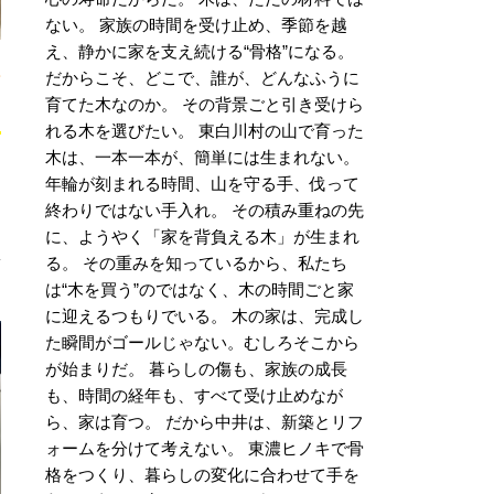
ない。 家族の時間を受け止め、季節を越
え、静かに家を支え続ける“骨格”になる。
ジ
だからこそ、どこで、誰が、どんなふうに
育てた木なのか。 その背景ごと引き受けら
れる木を選びたい。 東白川村の山で育った
木は、一本一本が、簡単には生まれない。
年輪が刻まれる時間、山を守る手、伐って
終わりではない手入れ。 その積み重ねの先
に、ようやく「家を背負える木」が生まれ
る。 その重みを知っているから、私たち
は“木を買う”のではなく、木の時間ごと家
に迎えるつもりでいる。 木の家は、完成し
た瞬間がゴールじゃない。むしろそこから
が始まりだ。 暮らしの傷も、家族の成長
も、時間の経年も、すべて受け止めなが
ら、家は育つ。 だから中井は、新築とリフ
ォームを分けて考えない。 東濃ヒノキで骨
格をつくり、暮らしの変化に合わせて手を