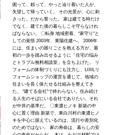
困って、頼って、やっと辿り着いた人が、
失望して帰っていく。 その光景が、心に刺
さった。だから誓った。 家は建てる時だけ
でなく、建てた後の暮らしこそ守らなけれ
ばならない。 〇転身 地域密着、“家守り”と
しての覚悟 2003年、東陽住建へ。 2006年
には、住まいの困りごとを抱える方が、最
ス
初の一歩を踏み出せるように「住宅の悩み
とトラブル無料相談室」を立ち上げた。 リ
フォームの体制づくりにも注力し、LIXILリ
フォームショップの運営を通じて、地域の
住まいを長く保たせる仕組みを整えてき
た。 “建てる会社”で終わらない。住み続け
る人生のそばにいる会社でありたい。それ
が中井の基準だ。 〇東濃ヒノキ 新築の中
心に置く理由 新築で、東白川村の東濃ヒノ
キを中心に据えているのは、流行や差別化
のためではない。 家の寿命は、暮らしの安
心の寿命だからだ。 木は、ただの材料では