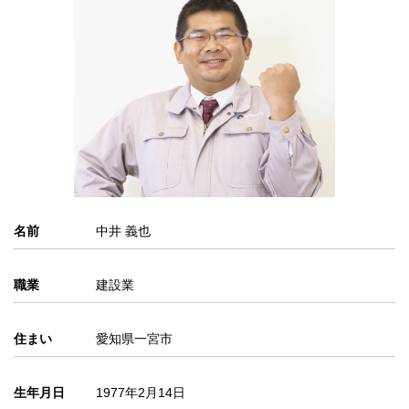
名前
中井 義也
職業
建設業
住まい
愛知県一宮市
生年月日
1977年2月14日