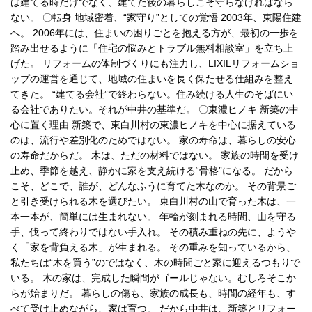
は建てる時だけでなく、建てた後の暮らしこそ守らなければなら
ない。 〇転身 地域密着、“家守り”としての覚悟 2003年、東陽住建
へ。 2006年には、住まいの困りごとを抱える方が、最初の一歩を
踏み出せるように「住宅の悩みとトラブル無料相談室」を立ち上
げた。 リフォームの体制づくりにも注力し、LIXILリフォームショ
ップの運営を通じて、地域の住まいを長く保たせる仕組みを整え
てきた。 “建てる会社”で終わらない。住み続ける人生のそばにい
る会社でありたい。それが中井の基準だ。 〇東濃ヒノキ 新築の中
心に置く理由 新築で、東白川村の東濃ヒノキを中心に据えている
のは、流行や差別化のためではない。 家の寿命は、暮らしの安心
の寿命だからだ。 木は、ただの材料ではない。 家族の時間を受け
止め、季節を越え、静かに家を支え続ける“骨格”になる。 だから
こそ、どこで、誰が、どんなふうに育てた木なのか。 その背景ご
と引き受けられる木を選びたい。 東白川村の山で育った木は、一
本一本が、簡単には生まれない。 年輪が刻まれる時間、山を守る
手、伐って終わりではない手入れ。 その積み重ねの先に、ようや
く「家を背負える木」が生まれる。 その重みを知っているから、
私たちは“木を買う”のではなく、木の時間ごと家に迎えるつもりで
いる。 木の家は、完成した瞬間がゴールじゃない。むしろそこか
らが始まりだ。 暮らしの傷も、家族の成長も、時間の経年も、す
べて受け止めながら、家は育つ。 だから中井は、新築とリフォー