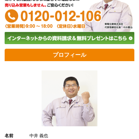
プロフィール
名前
中井 義也