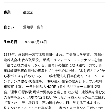
職業
建設業
住まい
愛知県一宮市
生年月日
1977年2月14日
1977年、愛知県一宮市木曽川町生まれ。立命館大学卒業。 東陽住
建株式会社 代表取締役。 新築・リフォーム・メンテナンスを軸に
「建てた後の暮らしを守る」住まいの相談に取り組む一方で、新
築は岐阜県東白川村の東濃ヒノキを中心に据え、“木を選ぶこと”か
ら家づくりを始めている。 一般社団法人 日本住宅リフォーム・メ
ンテナンス協会 代表理事。 NPO法人 住宅の悩みとトラブル無料
相談室 主宰。 一般社団法人HORP（住生活リフォーム推進協議
会）理事 〇原体験 現場の泥臭さと楽しさ 幼少期、建設業を営む父
の背中を追い、現場で“ゴミ拾い”をしながら職人たちの活気に触れ
て育った。 汗、段取り、声の掛け合い。目に見える完成よりも、
見えないところにこそ仕事が宿る。 家づくりは単なる工程ではな