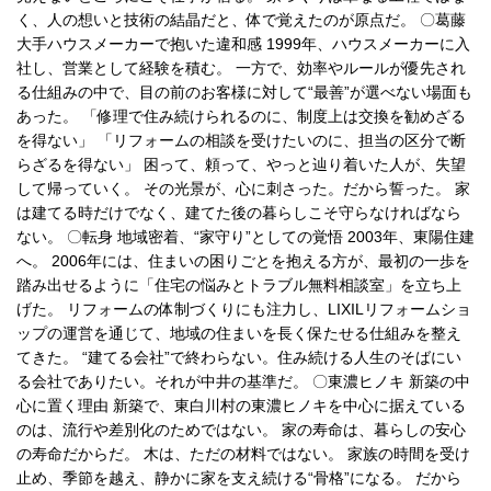
く、人の想いと技術の結晶だと、体で覚えたのが原点だ。 〇葛藤
大手ハウスメーカーで抱いた違和感 1999年、ハウスメーカーに入
社し、営業として経験を積む。 一方で、効率やルールが優先され
る仕組みの中で、目の前のお客様に対して“最善”が選べない場面も
あった。 「修理で住み続けられるのに、制度上は交換を勧めざる
を得ない」 「リフォームの相談を受けたいのに、担当の区分で断
らざるを得ない」 困って、頼って、やっと辿り着いた人が、失望
して帰っていく。 その光景が、心に刺さった。だから誓った。 家
は建てる時だけでなく、建てた後の暮らしこそ守らなければなら
ない。 〇転身 地域密着、“家守り”としての覚悟 2003年、東陽住建
へ。 2006年には、住まいの困りごとを抱える方が、最初の一歩を
踏み出せるように「住宅の悩みとトラブル無料相談室」を立ち上
げた。 リフォームの体制づくりにも注力し、LIXILリフォームショ
ップの運営を通じて、地域の住まいを長く保たせる仕組みを整え
てきた。 “建てる会社”で終わらない。住み続ける人生のそばにい
る会社でありたい。それが中井の基準だ。 〇東濃ヒノキ 新築の中
心に置く理由 新築で、東白川村の東濃ヒノキを中心に据えている
のは、流行や差別化のためではない。 家の寿命は、暮らしの安心
の寿命だからだ。 木は、ただの材料ではない。 家族の時間を受け
止め、季節を越え、静かに家を支え続ける“骨格”になる。 だから