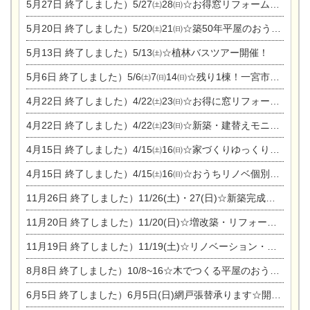
5月27日
終了しました）5/27㈯28㈰☆お得窓リフォーム個別相談会
5月20日
終了しました）5/20㈯21㈰☆築50年平屋のおうちリノベーション完成見学会
5月13日
終了しました）5/13㈯☆植林バスツアー開催！
5月6日
終了しました）5/6㈯7㈰14㈰☆残り1棟！一宮市限定モニター募集相談会(新築・建替え)
4月22日
終了しました）4/22㈯23㈰☆お得に窓リフォーム個別相談会
4月22日
終了しました）4/22㈯23㈰☆新築・建替えモニター募集個別相談会
4月15日
終了しました）4/15㈯16㈰☆家づくりゆっくりじっくり個別相談会
4月15日
終了しました）4/15㈯16㈰☆おうちリノベ個別相談会
11月26日
終了しました）11/26(土)・27(日)☆新築完成見学会 in一宮市あずら
11月20日
終了しました）11/20(日)☆増改築・リフォームまつり＆秋の味覚まつり＆芸術祭
11月19日
終了しました）11/19(土)☆リノベーション・家の修理まつり＆増改築・リフォームまつりin扶桑ゴルフ
8月8日
終了しました）10/8~16☆木でつくる平屋のおうちのつくり方【完全予約制】
6月5日
終了しました）6月5日(日)網戸張替承ります☆開催！