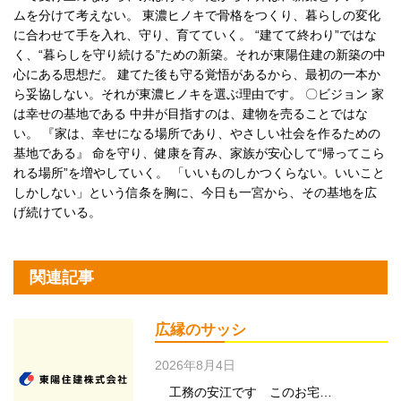
ムを分けて考えない。 東濃ヒノキで骨格をつくり、暮らしの変化
に合わせて手を入れ、守り、育てていく。 “建てて終わり”ではな
く、“暮らしを守り続ける”ための新築。それが東陽住建の新築の中
心にある思想だ。 建てた後も守る覚悟があるから、最初の一本か
ら妥協しない。それが東濃ヒノキを選ぶ理由です。 〇ビジョン 家
は幸せの基地である 中井が目指すのは、建物を売ることではな
い。 『家は、幸せになる場所であり、やさしい社会を作るための
基地である』 命を守り、健康を育み、家族が安心して“帰ってこら
れる場所”を増やしていく。 「いいものしかつくらない。いいこと
しかしない」という信条を胸に、今日も一宮から、その基地を広
げ続けている。
関連記事
広縁のサッシ
2026年8月4日
工務の安江です このお宅…