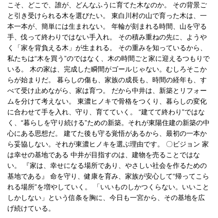
こそ、どこで、誰が、どんなふうに育てた木なのか。 その背景ご
と引き受けられる木を選びたい。 東白川村の山で育った木は、一
本一本が、簡単には生まれない。 年輪が刻まれる時間、山を守る
手、伐って終わりではない手入れ。 その積み重ねの先に、ようや
く「家を背負える木」が生まれる。 その重みを知っているから、
私たちは“木を買う”のではなく、木の時間ごと家に迎えるつもりで
いる。 木の家は、完成した瞬間がゴールじゃない。むしろそこか
らが始まりだ。 暮らしの傷も、家族の成長も、時間の経年も、す
べて受け止めながら、家は育つ。 だから中井は、新築とリフォー
ムを分けて考えない。 東濃ヒノキで骨格をつくり、暮らしの変化
に合わせて手を入れ、守り、育てていく。 “建てて終わり”ではな
く、“暮らしを守り続ける”ための新築。それが東陽住建の新築の中
心にある思想だ。 建てた後も守る覚悟があるから、最初の一本か
ら妥協しない。それが東濃ヒノキを選ぶ理由です。 〇ビジョン 家
は幸せの基地である 中井が目指すのは、建物を売ることではな
い。 『家は、幸せになる場所であり、やさしい社会を作るための
基地である』 命を守り、健康を育み、家族が安心して“帰ってこら
れる場所”を増やしていく。 「いいものしかつくらない。いいこと
しかしない」という信条を胸に、今日も一宮から、その基地を広
げ続けている。