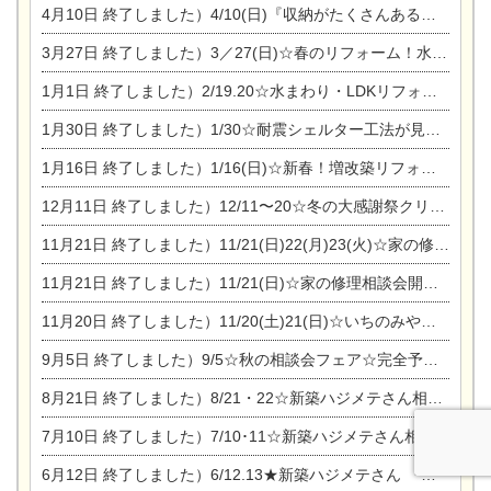
4月10日
終了しました）4/10(日)『収納がたくさんあるおうち現場見学会』
3月27日
終了しました）3／27(日)☆春のリフォーム！水まわりLDKリフォーム相談会&今がチャンス！エアコン相談会
1月1日
終了しました）2/19.20☆水まわり・LDKリフォーム相談会＆エアコン相談会
1月30日
終了しました）1/30☆耐震シェルター工法が見れる完成見学会
1月16日
終了しました）1/16(日)☆新春！増改築リフォーム&家の修理まつり
12月11日
終了しました）12/11〜20☆冬の大感謝祭クリスマス相談会開催
11月21日
終了しました）11/21(日)22(月)23(火)☆家の修理まつり＆増改築リフォーム相談会
11月21日
終了しました）11/21(日)☆家の修理相談会開催 in 扶桑オークビレッジ
11月20日
終了しました）11/20(土)21(日)☆いちのみや逸品市に出店します【ひのきのバラ販売】
9月5日
終了しました）9/5☆秋の相談会フェア☆完全予約制
8月21日
終了しました）8/21・22☆新築ハジメテさん相談会 『集まれ！農地に家を建てたい人！』
7月10日
終了しました）7/10･11☆新築ハジメテさん相談会 『集まれ！農地に家を建てたい人！』完全予約制
6月12日
終了しました）6/12.13★新築ハジメテさん 『木の家 現場体感見学会』