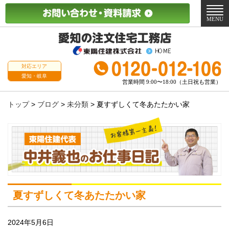
メ
ニ
MENU
ュ
ー
対応エリア
愛知・岐阜
営業時間 9:00〜18:00（土日祝も営業）
トップ
>
ブログ
>
未分類
>
夏すずしくて冬あたたかい家
夏すずしくて冬あたたかい家
2024年5月6日