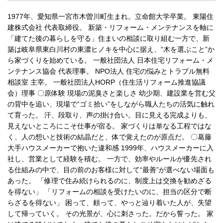
1977年、愛知県一宮市木曽川町生まれ。立命館大学卒業。 東陽住
建株式会社 代表取締役。 新築・リフォーム・メンテナンスを軸に
「建てた後の暮らしを守る」住まいの相談に取り組む一方で、新
築は岐阜県東白川村の東濃ヒノキを中心に据え、“木を選ぶこと”か
ら家づくりを始めている。 一般社団法人 日本住宅リフォーム・メ
ンテナンス協会 代表理事。 NPO法人 住宅の悩みとトラブル無料
相談室 主宰。 一般社団法人HORP（住生活リフォーム推進協議
会）理事 〇原体験 現場の泥臭さと楽しさ 幼少期、建設業を営む父
の背中を追い、現場で“ゴミ拾い”をしながら職人たちの活気に触れ
て育った。 汗、段取り、声の掛け合い。目に見える完成よりも、
見えないところにこそ仕事が宿る。 家づくりは単なる工程ではな
く、人の想いと技術の結晶だと、体で覚えたのが原点だ。 〇葛藤
大手ハウスメーカーで抱いた違和感 1999年、ハウスメーカーに入
社し、営業として経験を積む。 一方で、効率やルールが優先され
る仕組みの中で、目の前のお客様に対して“最善”が選べない場面も
あった。 「修理で住み続けられるのに、制度上は交換を勧めざる
を得ない」 「リフォームの相談を受けたいのに、担当の区分で断
らざるを得ない」 困って、頼って、やっと辿り着いた人が、失望
して帰っていく。 その光景が、心に刺さった。だから誓った。 家