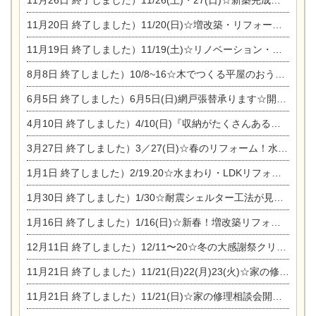
11月26日
終了しました）11/26(土)・27(日)☆新築完成見学会 in一宮市あずら
11月20日
終了しました）11/20(日)☆増改築・リフォームまつり＆秋の味覚まつり＆芸術祭
11月19日
終了しました）11/19(土)☆リノベーション・家の修理まつり＆増改築・リフォームまつりin扶桑ゴルフ
8月8日
終了しました）10/8~16☆木でつくる平屋のおうちのつくり方【完全予約制】
6月5日
終了しました）6月5日(日)網戸張替承ります☆開催！
4月10日
終了しました）4/10(日)『収納がたくさんあるおうち現場見学会』
3月27日
終了しました）3／27(日)☆春のリフォーム！水まわりLDKリフォーム相談会&今がチャンス！エアコン相談会
1月1日
終了しました）2/19.20☆水まわり・LDKリフォーム相談会＆エアコン相談会
1月30日
終了しました）1/30☆耐震シェルター工法が見れる完成見学会
1月16日
終了しました）1/16(日)☆新春！増改築リフォーム&家の修理まつり
12月11日
終了しました）12/11〜20☆冬の大感謝祭クリスマス相談会開催
11月21日
終了しました）11/21(日)22(月)23(火)☆家の修理まつり＆増改築リフォーム相談会
11月21日
終了しました）11/21(日)☆家の修理相談会開催 in 扶桑オークビレッジ