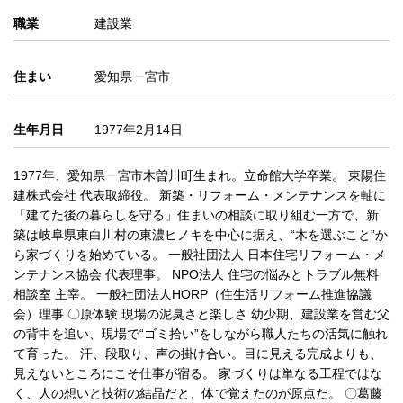
職業
建設業
住まい
愛知県一宮市
生年月日
1977年2月14日
1977年、愛知県一宮市木曽川町生まれ。立命館大学卒業。 東陽住
建株式会社 代表取締役。 新築・リフォーム・メンテナンスを軸に
「建てた後の暮らしを守る」住まいの相談に取り組む一方で、新
築は岐阜県東白川村の東濃ヒノキを中心に据え、“木を選ぶこと”か
ら家づくりを始めている。 一般社団法人 日本住宅リフォーム・メ
ンテナンス協会 代表理事。 NPO法人 住宅の悩みとトラブル無料
相談室 主宰。 一般社団法人HORP（住生活リフォーム推進協議
会）理事 〇原体験 現場の泥臭さと楽しさ 幼少期、建設業を営む父
の背中を追い、現場で“ゴミ拾い”をしながら職人たちの活気に触れ
て育った。 汗、段取り、声の掛け合い。目に見える完成よりも、
見えないところにこそ仕事が宿る。 家づくりは単なる工程ではな
く、人の想いと技術の結晶だと、体で覚えたのが原点だ。 〇葛藤