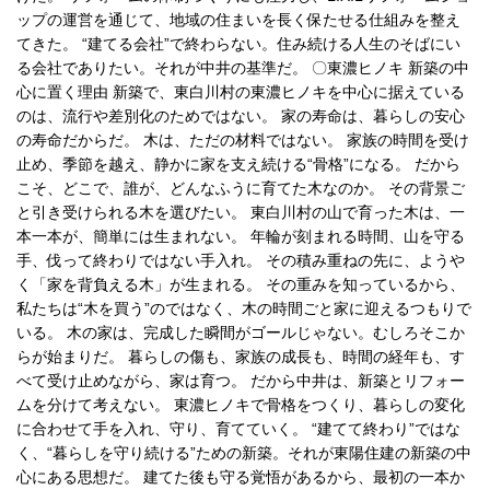
ップの運営を通じて、地域の住まいを長く保たせる仕組みを整え
てきた。 “建てる会社”で終わらない。住み続ける人生のそばにい
る会社でありたい。それが中井の基準だ。 〇東濃ヒノキ 新築の中
心に置く理由 新築で、東白川村の東濃ヒノキを中心に据えている
のは、流行や差別化のためではない。 家の寿命は、暮らしの安心
の寿命だからだ。 木は、ただの材料ではない。 家族の時間を受け
止め、季節を越え、静かに家を支え続ける“骨格”になる。 だから
こそ、どこで、誰が、どんなふうに育てた木なのか。 その背景ご
と引き受けられる木を選びたい。 東白川村の山で育った木は、一
本一本が、簡単には生まれない。 年輪が刻まれる時間、山を守る
手、伐って終わりではない手入れ。 その積み重ねの先に、ようや
く「家を背負える木」が生まれる。 その重みを知っているから、
私たちは“木を買う”のではなく、木の時間ごと家に迎えるつもりで
いる。 木の家は、完成した瞬間がゴールじゃない。むしろそこか
らが始まりだ。 暮らしの傷も、家族の成長も、時間の経年も、す
べて受け止めながら、家は育つ。 だから中井は、新築とリフォー
ムを分けて考えない。 東濃ヒノキで骨格をつくり、暮らしの変化
に合わせて手を入れ、守り、育てていく。 “建てて終わり”ではな
く、“暮らしを守り続ける”ための新築。それが東陽住建の新築の中
心にある思想だ。 建てた後も守る覚悟があるから、最初の一本か