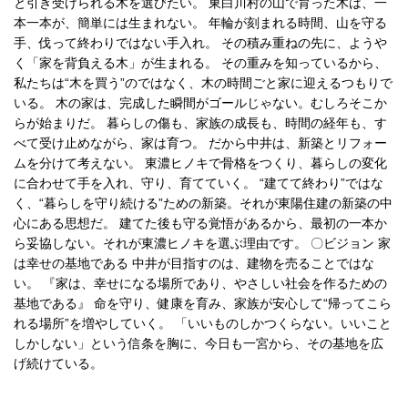
と引き受けられる木を選びたい。 東白川村の山で育った木は、一
本一本が、簡単には生まれない。 年輪が刻まれる時間、山を守る
手、伐って終わりではない手入れ。 その積み重ねの先に、ようや
く「家を背負える木」が生まれる。 その重みを知っているから、
私たちは“木を買う”のではなく、木の時間ごと家に迎えるつもりで
いる。 木の家は、完成した瞬間がゴールじゃない。むしろそこか
らが始まりだ。 暮らしの傷も、家族の成長も、時間の経年も、す
べて受け止めながら、家は育つ。 だから中井は、新築とリフォー
ムを分けて考えない。 東濃ヒノキで骨格をつくり、暮らしの変化
に合わせて手を入れ、守り、育てていく。 “建てて終わり”ではな
く、“暮らしを守り続ける”ための新築。それが東陽住建の新築の中
心にある思想だ。 建てた後も守る覚悟があるから、最初の一本か
ら妥協しない。それが東濃ヒノキを選ぶ理由です。 〇ビジョン 家
は幸せの基地である 中井が目指すのは、建物を売ることではな
い。 『家は、幸せになる場所であり、やさしい社会を作るための
基地である』 命を守り、健康を育み、家族が安心して“帰ってこら
れる場所”を増やしていく。 「いいものしかつくらない。いいこと
しかしない」という信条を胸に、今日も一宮から、その基地を広
げ続けている。