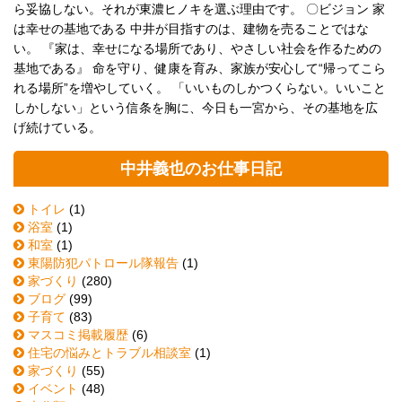
ら妥協しない。それが東濃ヒノキを選ぶ理由です。 〇ビジョン 家
は幸せの基地である 中井が目指すのは、建物を売ることではな
い。 『家は、幸せになる場所であり、やさしい社会を作るための
基地である』 命を守り、健康を育み、家族が安心して“帰ってこら
れる場所”を増やしていく。 「いいものしかつくらない。いいこと
しかしない」という信条を胸に、今日も一宮から、その基地を広
げ続けている。
中井義也のお仕事日記
トイレ
(1)
浴室
(1)
和室
(1)
東陽防犯パトロール隊報告
(1)
家づくり
(280)
ブログ
(99)
子育て
(83)
マスコミ掲載履歴
(6)
住宅の悩みとトラブル相談室
(1)
家づくり
(55)
イベント
(48)