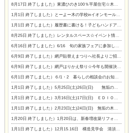
8月17日
終了しました）東濃ひのき100％平屋住宅☆木の家完成見学会
1月1日
終了しました）とーよー木の学校inイオンモール木曽川
1月1日
終了しました）履歴書に書ける！子どもハンドアロマ講座☆
8月25日
終了しました）レンタルスペース☆イベント情報☆チャイルドアロマセラピスト
6月16日
終了しました）6/16 旬の家族フェアに参加します☆
6月9日
終了しました）網戸貼替えまつりへ社長よりご招待です♪
6月9日
終了しました）網戸はりかえ祭り☆今年も開催決定！
6月1日
終了しました）６/1・2 暮らしの相談会のお知らせ
1月1日
終了しました）5月25日(土)26日(日) 無垢の木の家体感見学会開催☆
1月1日
終了しました）3月16日(土)17日(日) ＥＤＩＯＮ東陽住建でんき館 総決算まつり
1月1日
終了しました）2月23日(土)24日(日) 無垢の木の家 完成見学会
1月20日
終了しました）1月20日は、新春増改築リフォームまつり＆家の修理祭り＆家電まつりです。
1月1日
終了しました）12月15.16日 構造見学会 清須市西枇杷島町弁天