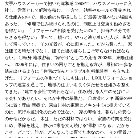
大手ハウスメーカーで抱いた違和感 1999年、ハウスメーカーに入
社し、営業として経験を積む。 一方で、効率やルールが優先され
る仕組みの中で、目の前のお客様に対して“最善”が選べない場面も
あった。 「修理で住み続けられるのに、制度上は交換を勧めざる
を得ない」 「リフォームの相談を受けたいのに、担当の区分で断
らざるを得ない」 困って、頼って、やっと辿り着いた人が、失望
して帰っていく。 その光景が、心に刺さった。だから誓った。 家
は建てる時だけでなく、建てた後の暮らしこそ守らなければなら
ない。 〇転身 地域密着、“家守り”としての覚悟 2003年、東陽住建
へ。 2006年には、住まいの困りごとを抱える方が、最初の一歩を
踏み出せるように「住宅の悩みとトラブル無料相談室」を立ち上
げた。 リフォームの体制づくりにも注力し、LIXILリフォームショ
ップの運営を通じて、地域の住まいを長く保たせる仕組みを整え
てきた。 “建てる会社”で終わらない。住み続ける人生のそばにい
る会社でありたい。それが中井の基準だ。 〇東濃ヒノキ 新築の中
心に置く理由 新築で、東白川村の東濃ヒノキを中心に据えている
のは、流行や差別化のためではない。 家の寿命は、暮らしの安心
の寿命だからだ。 木は、ただの材料ではない。 家族の時間を受け
止め、季節を越え、静かに家を支え続ける“骨格”になる。 だから
こそ、どこで、誰が、どんなふうに育てた木なのか。 その背景ご