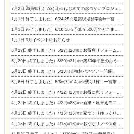
7月2日
満員御礼）7/2(日)☆はじめてのおつかいプロジェクト
1月1日
終了しました）6/24.25☆建築現場見学会in一宮市木曽川町
1月1日
終了しました）6/10-18☆予算￥500万でどこまでできるの？リフォーム相談会
1月1日
6月イベントのお知らせ
5月27日
終了しました）5/27㈯28㈰☆お得窓リフォーム個別相談会
5月20日
終了しました）5/20㈯21㈰☆築50年平屋のおうちリノベーション完成見学会
5月13日
終了しました）5/13㈯☆植林バスツアー開催！
5月6日
終了しました）5/6㈯7㈰14㈰☆残り1棟！一宮市限定モニター募集相談会(新築・建替え)
4月22日
終了しました）4/22㈯23㈰☆お得に窓リフォーム個別相談会
4月22日
終了しました）4/22㈯23㈰☆新築・建替えモニター募集個別相談会
4月15日
終了しました）4/15㈯16㈰☆家づくりゆっくりじっくり個別相談会
4月15日
終了しました）4/15㈯16㈰☆おうちリノベ個別相談会