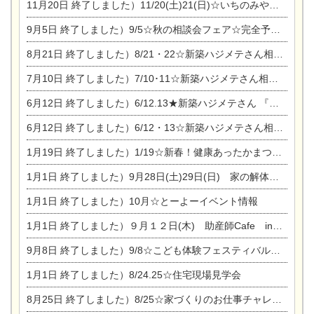
11月20日
終了しました）11/20(土)21(日)☆いちのみや逸品市に出店します【ひのきのバラ販売】
9月5日
終了しました）9/5☆秋の相談会フェア☆完全予約制
8月21日
終了しました）8/21・22☆新築ハジメテさん相談会 『集まれ！農地に家を建てたい人！』
7月10日
終了しました）7/10･11☆新築ハジメテさん相談会 『集まれ！農地に家を建てたい人！』完全予約制
6月12日
終了しました）6/12.13★新築ハジメテさん 『木の家 現場体感見学会』
6月12日
終了しました）6/12・13☆新築ハジメテさん相談会『今ある土地に家を建てる際の注意点』
1月19日
終了しました）1/19☆新春！健康あったかまつり＆増改築リフォームまつり
1月1日
終了しました）9月28日(土)29日(日) 家の解体なんでも相談会
1月1日
終了しました）10月☆とーよーイベント情報
1月1日
終了しました）９月１２日(木) 助産師Cafe in東陽住建
9月8日
終了しました）9/8☆こども体験フェスティバル☆一宮市民会館
1月1日
終了しました）8/24.25☆住宅現場見学会
8月25日
終了しました）8/25☆家づくりのお仕事チャレンジ