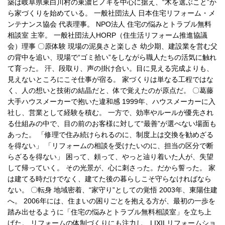
築は岐阜県東白川村の東濃ヒノキを中心に据え、“木を選ぶこと”か
ら家づくりを始めている。 一般社団法人 日本住宅リフォーム・メ
ンテナンス協会 代表理事。 NPO法人 住宅の悩みとトラブル無料
相談室 主宰。 一般社団法人HORP（住生活リフォーム推進協議
会）理事 〇原体験 現場の泥臭さと楽しさ 幼少期、建設業を営む父
の背中を追い、現場で“ゴミ拾い”をしながら職人たちの活気に触れ
て育った。 汗、段取り、声の掛け合い。目に見える完成よりも、
見えないところにこそ仕事が宿る。 家づくりは単なる工程ではな
く、人の想いと技術の結晶だと、体で覚えたのが原点だ。 〇葛藤
大手ハウスメーカーで抱いた違和感 1999年、ハウスメーカーに入
社し、営業として経験を積む。 一方で、効率やルールが優先され
る仕組みの中で、目の前のお客様に対して“最善”が選べない場面も
あった。 「修理で住み続けられるのに、制度上は交換を勧めざる
を得ない」 「リフォームの相談を受けたいのに、担当の区分で断
らざるを得ない」 困って、頼って、やっと辿り着いた人が、失望
して帰っていく。 その光景が、心に刺さった。だから誓った。 家
は建てる時だけでなく、建てた後の暮らしこそ守らなければなら
ない。 〇転身 地域密着、“家守り”としての覚悟 2003年、東陽住建
へ。 2006年には、住まいの困りごとを抱える方が、最初の一歩を
踏み出せるように「住宅の悩みとトラブル無料相談室」を立ち上
げた。 リフォームの体制づくりにも注力し、LIXILリフォームショ