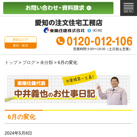
メ
ニ
MENU
ュ
ー
対応エリア
愛知・岐阜
営業時間 9:00〜18:00（土日祝も営業）
トップ
>
ブログ
>
未分類
>
6月の変化
6月の変化
2024年5月8日