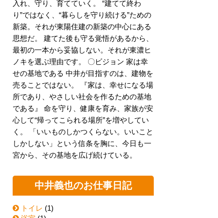
入れ、守り、育てていく。 “建てて終わ
り”ではなく、“暮らしを守り続ける”ための
新築。それが東陽住建の新築の中心にある
思想だ。 建てた後も守る覚悟があるから、
最初の一本から妥協しない。それが東濃ヒ
ノキを選ぶ理由です。 〇ビジョン 家は幸
せの基地である 中井が目指すのは、建物を
売ることではない。 『家は、幸せになる場
所であり、やさしい社会を作るための基地
である』 命を守り、健康を育み、家族が安
心して“帰ってこられる場所”を増やしてい
く。 「いいものしかつくらない。いいこと
しかしない」という信条を胸に、今日も一
宮から、その基地を広げ続けている。
中井義也のお仕事日記
トイレ
(1)