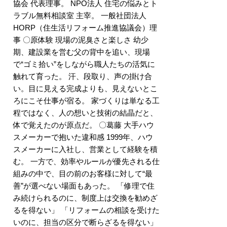
協会 代表理事。 NPO法人 住宅の悩みとト
ラブル無料相談室 主宰。 一般社団法人
HORP（住生活リフォーム推進協議会）理
事 〇原体験 現場の泥臭さと楽しさ 幼少
期、建設業を営む父の背中を追い、現場
で“ゴミ拾い”をしながら職人たちの活気に
触れて育った。 汗、段取り、声の掛け合
い。目に見える完成よりも、見えないとこ
ろにこそ仕事が宿る。 家づくりは単なる工
程ではなく、人の想いと技術の結晶だと、
体で覚えたのが原点だ。 〇葛藤 大手ハウ
スメーカーで抱いた違和感 1999年、ハウ
スメーカーに入社し、営業として経験を積
む。 一方で、効率やルールが優先される仕
組みの中で、目の前のお客様に対して“最
善”が選べない場面もあった。 「修理で住
み続けられるのに、制度上は交換を勧めざ
るを得ない」 「リフォームの相談を受けた
いのに、担当の区分で断らざるを得ない」