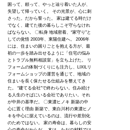
困って、頼って、やっと辿り着いた人が、
失望して帰っていく。 その光景が、心に刺
さった。だから誓った。 家は建てる時だけ
でなく、建てた後の暮らしこそ守らなけれ
ばならない。 〇転身 地域密着、“家守り”と
しての覚悟 2003年、東陽住建へ。 2006年
には、住まいの困りごとを抱える方が、最
初の一歩を踏み出せるように「住宅の悩み
とトラブル無料相談室」を立ち上げた。 リ
フォームの体制づくりにも注力し、LIXILリ
フォームショップの運営を通じて、地域の
住まいを長く保たせる仕組みを整えてき
た。 “建てる会社”で終わらない。住み続け
る人生のそばにいる会社でありたい。それ
が中井の基準だ。 〇東濃ヒノキ 新築の中
心に置く理由 新築で、東白川村の東濃ヒノ
キを中心に据えているのは、流行や差別化
のためではない。 家の寿命は、暮らしの安
心の寿命だからだ。 木は、ただの材料では