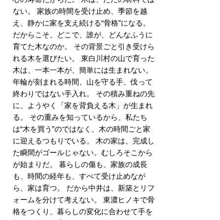
ない。 家族の時間を受け止め、季節を越
え、静かに家を支え続ける“骨格”になる。
だからこそ、どこで、誰が、どんなふうに
育てた木なのか。 その背景ごと引き受けら
れる木を選びたい。 東白川村の山で育った
木は、一本一本が、簡単には生まれない。
年輪が刻まれる時間、山を守る手、伐って
終わりではない手入れ。 その積み重ねの先
に、ようやく「家を背負える木」が生まれ
る。 その重みを知っているから、私たち
は“木を買う”のではなく、木の時間ごと家
に迎えるつもりでいる。 木の家は、完成し
た瞬間がゴールじゃない。むしろそこから
が始まりだ。 暮らしの傷も、家族の成長
も、時間の経年も、すべて受け止めなが
ら、家は育つ。 だから中井は、新築とリフ
ォームを分けて考えない。 東濃ヒノキで骨
格をつくり、暮らしの変化に合わせて手を