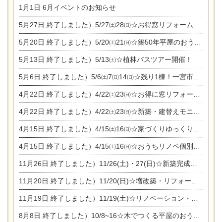
1月1日
6月イベントのお知らせ
5月27日
終了しました）5/27㈯28㈰☆お得窓リフォーム個別相談会
5月20日
終了しました）5/20㈯21㈰☆築50年平屋のおうちリノベーション完成見学会
5月13日
終了しました）5/13㈯☆植林バスツアー開催！
5月6日
終了しました）5/6㈯7㈰14㈰☆残り1棟！一宮市限定モニター募集相談会(新築・建替え)
4月22日
終了しました）4/22㈯23㈰☆お得に窓リフォーム個別相談会
4月22日
終了しました）4/22㈯23㈰☆新築・建替えモニター募集個別相談会
4月15日
終了しました）4/15㈯16㈰☆家づくりゆっくりじっくり個別相談会
4月15日
終了しました）4/15㈯16㈰☆おうちリノベ個別相談会
11月26日
終了しました）11/26(土)・27(日)☆新築完成見学会 in一宮市あずら
11月20日
終了しました）11/20(日)☆増改築・リフォームまつり＆秋の味覚まつり＆芸術祭
11月19日
終了しました）11/19(土)☆リノベーション・家の修理まつり＆増改築・リフォームまつりin扶桑ゴルフ
8月8日
終了しました）10/8~16☆木でつくる平屋のおうちのつくり方【完全予約制】