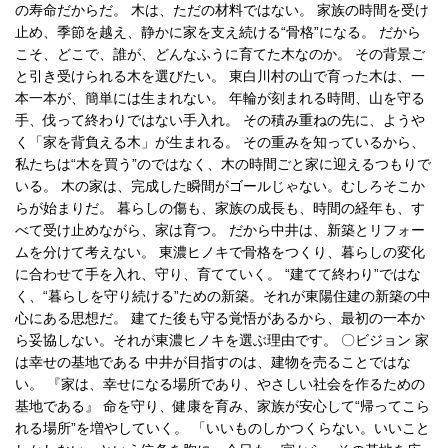
の寿命だからだ。 木は、ただの材料ではない。 家族の時間を受け
止め、季節を越え、静かに家を支え続ける“骨格”になる。 だから
こそ、どこで、誰が、どんなふうに育てた木なのか。 その背景ご
と引き受けられる木を選びたい。 東白川村の山で育った木は、一
本一本が、簡単には生まれない。 年輪が刻まれる時間、山を守る
手、伐って終わりではない手入れ。 その積み重ねの先に、ようや
く「家を背負える木」が生まれる。 その重みを知っているから、
私たちは“木を買う”のではなく、木の時間ごと家に迎えるつもりで
いる。 木の家は、完成した瞬間がゴールじゃない。むしろそこか
らが始まりだ。 暮らしの傷も、家族の成長も、時間の経年も、す
べて受け止めながら、家は育つ。 だから中井は、新築とリフォー
ムを分けて考えない。 東濃ヒノキで骨格をつくり、暮らしの変化
に合わせて手を入れ、守り、育てていく。 “建てて終わり”ではな
く、“暮らしを守り続ける”ための新築。それが東陽住建の新築の中
心にある思想だ。 建てた後も守る覚悟があるから、最初の一本か
ら妥協しない。それが東濃ヒノキを選ぶ理由です。 〇ビジョン 家
は幸せの基地である 中井が目指すのは、建物を売ることではな
い。 『家は、幸せになる場所であり、やさしい社会を作るための
基地である』 命を守り、健康を育み、家族が安心して“帰ってこら
れる場所”を増やしていく。 「いいものしかつくらない。いいこと