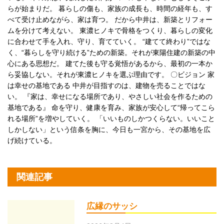
らが始まりだ。 暮らしの傷も、家族の成長も、時間の経年も、す
べて受け止めながら、家は育つ。 だから中井は、新築とリフォー
ムを分けて考えない。 東濃ヒノキで骨格をつくり、暮らしの変化
に合わせて手を入れ、守り、育てていく。 “建てて終わり”ではな
く、“暮らしを守り続ける”ための新築。それが東陽住建の新築の中
心にある思想だ。 建てた後も守る覚悟があるから、最初の一本か
ら妥協しない。それが東濃ヒノキを選ぶ理由です。 〇ビジョン 家
は幸せの基地である 中井が目指すのは、建物を売ることではな
い。 『家は、幸せになる場所であり、やさしい社会を作るための
基地である』 命を守り、健康を育み、家族が安心して“帰ってこら
れる場所”を増やしていく。 「いいものしかつくらない。いいこと
しかしない」という信条を胸に、今日も一宮から、その基地を広
げ続けている。
関連記事
広縁のサッシ