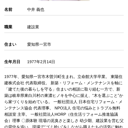
名前
中井 義也
職業
建設業
住まい
愛知県一宮市
生年月日
1977年2月14日
1977年、愛知県一宮市木曽川町生まれ。立命館大学卒業。 東陽住
建株式会社 代表取締役。 新築・リフォーム・メンテナンスを軸に
「建てた後の暮らしを守る」住まいの相談に取り組む一方で、新
築は岐阜県東白川村の東濃ヒノキを中心に据え、“木を選ぶこと”か
ら家づくりを始めている。 一般社団法人 日本住宅リフォーム・メ
ンテナンス協会 代表理事。 NPO法人 住宅の悩みとトラブル無料
相談室 主宰。 一般社団法人HORP（住生活リフォーム推進協議
会）理事 〇原体験 現場の泥臭さと楽しさ 幼少期、建設業を営む父
の背中を追い、現場で“ゴミ拾い”をしながら職人たちの活気に触れ