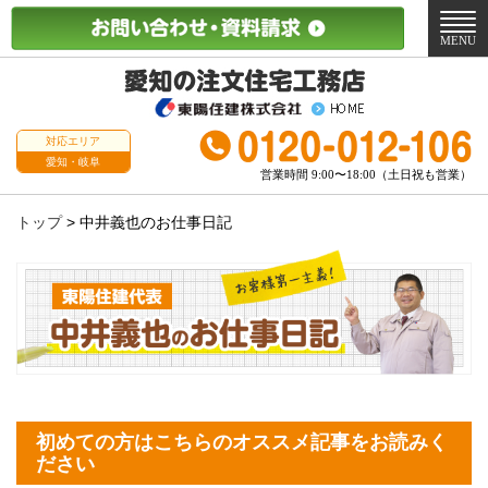
メ
ニ
MENU
ュ
ー
対応エリア
愛知・岐阜
営業時間 9:00〜18:00（土日祝も営業）
トップ
>
中井義也のお仕事日記
初めての方はこちらのオススメ記事をお読みく
ださい