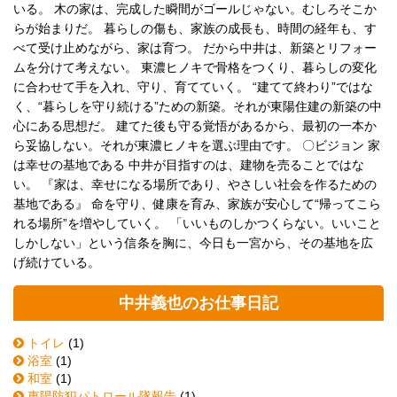
いる。 木の家は、完成した瞬間がゴールじゃない。むしろそこか
らが始まりだ。 暮らしの傷も、家族の成長も、時間の経年も、す
べて受け止めながら、家は育つ。 だから中井は、新築とリフォー
ムを分けて考えない。 東濃ヒノキで骨格をつくり、暮らしの変化
に合わせて手を入れ、守り、育てていく。 “建てて終わり”ではな
く、“暮らしを守り続ける”ための新築。それが東陽住建の新築の中
心にある思想だ。 建てた後も守る覚悟があるから、最初の一本か
ら妥協しない。それが東濃ヒノキを選ぶ理由です。 〇ビジョン 家
は幸せの基地である 中井が目指すのは、建物を売ることではな
い。 『家は、幸せになる場所であり、やさしい社会を作るための
基地である』 命を守り、健康を育み、家族が安心して“帰ってこら
れる場所”を増やしていく。 「いいものしかつくらない。いいこと
しかしない」という信条を胸に、今日も一宮から、その基地を広
げ続けている。
中井義也のお仕事日記
トイレ
(1)
浴室
(1)
和室
(1)
東陽防犯パトロール隊報告
(1)