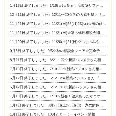
1月16日
終了しました）1/16(日)☆新春！増改築リフォーム&家の修理まつり
12月11日
終了しました）12/11〜20☆冬の大感謝祭クリスマス相談会開催
11月21日
終了しました）11/21(日)22(月)23(火)☆家の修理まつり＆増改築リフォーム相談会
11月21日
終了しました）11/21(日)☆家の修理相談会開催 in 扶桑オークビレッジ
11月20日
終了しました）11/20(土)21(日)☆いちのみや逸品市に出店します【ひのきのバラ販売】
9月5日
終了しました）9/5☆秋の相談会フェア☆完全予約制
8月21日
終了しました）8/21・22☆新築ハジメテさん相談会 『集まれ！農地に家を建てたい人！』
7月10日
終了しました）7/10･11☆新築ハジメテさん相談会 『集まれ！農地に家を建てたい人！』完全予約制
6月12日
終了しました）6/12.13★新築ハジメテさん 『木の家 現場体感見学会』
6月12日
終了しました）6/12・13☆新築ハジメテさん相談会『今ある土地に家を建てる際の注意点』
1月19日
終了しました）1/19☆新春！健康あったかまつり＆増改築リフォームまつり
1月1日
終了しました）9月28日(土)29日(日) 家の解体なんでも相談会
1月1日
終了しました）10月☆とーよーイベント情報