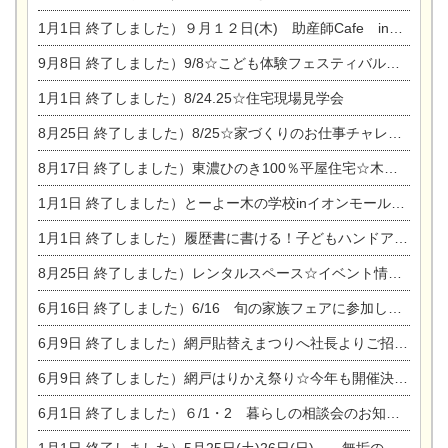
1月1日
終了しました）９月１２日(木) 助産師Cafe in東陽住建
9月8日
終了しました）9/8☆こども体験フェスティバル☆一宮市民会館
1月1日
終了しました）8/24.25☆住宅現場見学会
8月25日
終了しました）8/25☆家づくりのお仕事チャレンジ
8月17日
終了しました）東濃ひのき100％平屋住宅☆木の家完成見学会
1月1日
終了しました）とーよー木の学校inイオンモール木曽川
1月1日
終了しました）履歴書に書ける！子どもハンドアロマ講座☆
8月25日
終了しました）レンタルスペース☆イベント情報☆チャイルドアロマセラピスト
6月16日
終了しました）6/16 旬の家族フェアに参加します☆
6月9日
終了しました）網戸貼替えまつりへ社長よりご招待です♪
6月9日
終了しました）網戸はりかえ祭り☆今年も開催決定！
6月1日
終了しました）６/1・2 暮らしの相談会のお知らせ
1月1日
終了しました）5月25日(土)26日(日) 無垢の木の家体感見学会開催☆