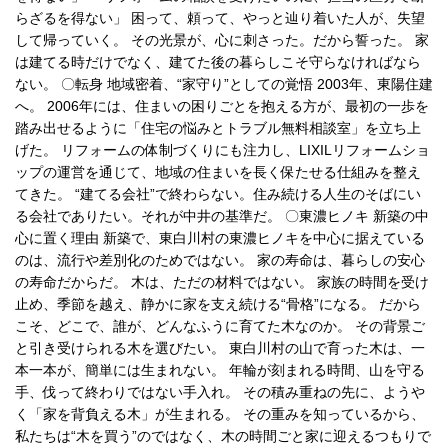
らざるを得ない」 困って、頼って、やっと辿り着いた人が、失望
して帰っていく。 その光景が、心に刺さった。だから誓った。 家
は建てる時だけでなく、建てた後の暮らしこそ守らなければなら
ない。 〇転身 地域密着、“家守り”としての覚悟 2003年、東陽住建
へ。 2006年には、住まいの困りごとを抱える方が、最初の一歩を
踏み出せるように「住宅の悩みとトラブル無料相談室」を立ち上
げた。 リフォームの体制づくりにも注力し、LIXILリフォームショ
ップの運営を通じて、地域の住まいを長く保たせる仕組みを整え
てきた。 “建てる会社”で終わらない。住み続ける人生のそばにい
る会社でありたい。それが中井の基準だ。 〇東濃ヒノキ 新築の中
心に置く理由 新築で、東白川村の東濃ヒノキを中心に据えている
のは、流行や差別化のためではない。 家の寿命は、暮らしの安心
の寿命だからだ。 木は、ただの材料ではない。 家族の時間を受け
止め、季節を越え、静かに家を支え続ける“骨格”になる。 だから
こそ、どこで、誰が、どんなふうに育てた木なのか。 その背景ご
と引き受けられる木を選びたい。 東白川村の山で育った木は、一
本一本が、簡単には生まれない。 年輪が刻まれる時間、山を守る
手、伐って終わりではない手入れ。 その積み重ねの先に、ようや
く「家を背負える木」が生まれる。 その重みを知っているから、
私たちは“木を買う”のではなく、木の時間ごと家に迎えるつもりで