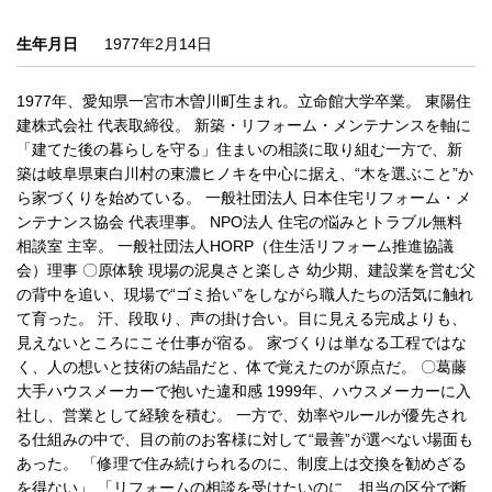
生年月日
1977年2月14日
1977年、愛知県一宮市木曽川町生まれ。立命館大学卒業。 東陽住
建株式会社 代表取締役。 新築・リフォーム・メンテナンスを軸に
「建てた後の暮らしを守る」住まいの相談に取り組む一方で、新
築は岐阜県東白川村の東濃ヒノキを中心に据え、“木を選ぶこと”か
ら家づくりを始めている。 一般社団法人 日本住宅リフォーム・メ
ンテナンス協会 代表理事。 NPO法人 住宅の悩みとトラブル無料
相談室 主宰。 一般社団法人HORP（住生活リフォーム推進協議
会）理事 〇原体験 現場の泥臭さと楽しさ 幼少期、建設業を営む父
の背中を追い、現場で“ゴミ拾い”をしながら職人たちの活気に触れ
て育った。 汗、段取り、声の掛け合い。目に見える完成よりも、
見えないところにこそ仕事が宿る。 家づくりは単なる工程ではな
く、人の想いと技術の結晶だと、体で覚えたのが原点だ。 〇葛藤
大手ハウスメーカーで抱いた違和感 1999年、ハウスメーカーに入
社し、営業として経験を積む。 一方で、効率やルールが優先され
る仕組みの中で、目の前のお客様に対して“最善”が選べない場面も
あった。 「修理で住み続けられるのに、制度上は交換を勧めざる
を得ない」 「リフォームの相談を受けたいのに、担当の区分で断