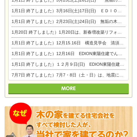
1月1日
終了しました）3月16日(土)17日(日) ＥＤＩＯＮ東陽住建でんき館 総決算まつり
1月1日
終了しました）2月23日(土)24日(日) 無垢の木の家 完成見学会
1月20日
終了しました）1月20日は、新春増改築リフォームまつり＆家の修理祭り＆家電まつりです。
1月1日
終了しました）12月15.16日 構造見学会 清須市西枇杷島町弁天
1月1日
終了しました）12月16日 EDION東陽住建でんき OPEN第二弾イベント！！
1月1日
終了しました）１２月９日(日) EDION東陽住建でんき館プレＯＰＥＮ！＆家の修理まつり
7月7日
終了しました）7月7・8日（土・日）は、地震に強くて安心！暮らしを楽しむ東濃ひのきの平屋の家体験見学会を開催します。ぜひお越しください。