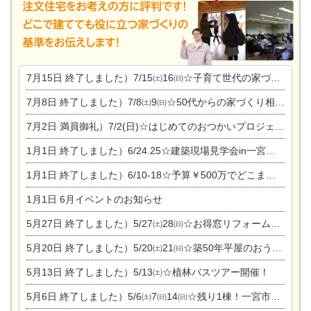
7月15日
終了しました）7/15㈯16㈰☆子育て世代の家づくり相談会
7月8日
終了しました）7/8㈯9㈰☆50代からの家づくり相談会
7月2日
満員御礼）7/2(日)☆はじめてのおつかいプロジェクト
1月1日
終了しました）6/24.25☆建築現場見学会in一宮市木曽川町
1月1日
終了しました）6/10-18☆予算￥500万でどこまでできるの？リフォーム相談会
1月1日
6月イベントのお知らせ
5月27日
終了しました）5/27㈯28㈰☆お得窓リフォーム個別相談会
5月20日
終了しました）5/20㈯21㈰☆築50年平屋のおうちリノベーション完成見学会
5月13日
終了しました）5/13㈯☆植林バスツアー開催！
5月6日
終了しました）5/6㈯7㈰14㈰☆残り1棟！一宮市限定モニター募集相談会(新築・建替え)