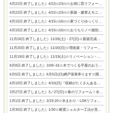
4月22日
終了しました）4/22㈯23㈰☆お得に窓リフォーム個別相談会
4月22日
終了しました）4/22㈯23㈰☆新築・建替えモニター募集個別相談会
4月15日
終了しました）4/15㈯16㈰☆家づくりゆっくりじっくり個別相談会
4月15日
終了しました）4/15㈯16㈰☆おうちリノベ個別相談会
11月26日
終了しました）11/26(土)・27(日)☆新築完成見学会 in一宮市あずら
11月20日
終了しました）11/20(日)☆増改築・リフォームまつり＆秋の味覚まつり＆芸術祭
11月19日
終了しました）11/19(土)☆リノベーション・家の修理まつり＆増改築・リフォームまつりin扶桑ゴルフ
8月8日
終了しました）10/8~16☆木でつくる平屋のおうちのつくり方【完全予約制】
6月5日
終了しました）6月5日(日)網戸張替承ります☆開催！
4月10日
終了しました）4/10(日)『収納がたくさんあるおうち現場見学会』
3月27日
終了しました）3／27(日)☆春のリフォーム！水まわりLDKリフォーム相談会&今がチャンス！エアコン相談会
1月1日
終了しました）2/19.20☆水まわり・LDKリフォーム相談会＆エアコン相談会
1月30日
終了しました）1/30☆耐震シェルター工法が見れる完成見学会