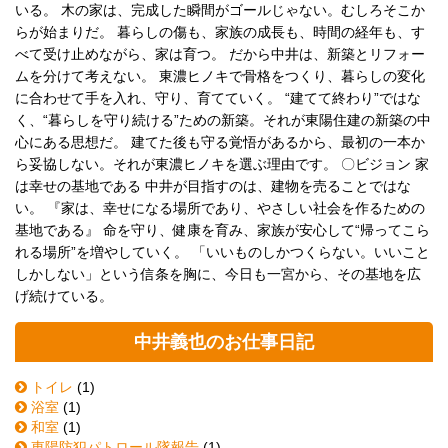
いる。 木の家は、完成した瞬間がゴールじゃない。むしろそこか
らが始まりだ。 暮らしの傷も、家族の成長も、時間の経年も、す
べて受け止めながら、家は育つ。 だから中井は、新築とリフォー
ムを分けて考えない。 東濃ヒノキで骨格をつくり、暮らしの変化
に合わせて手を入れ、守り、育てていく。 “建てて終わり”ではな
く、“暮らしを守り続ける”ための新築。それが東陽住建の新築の中
心にある思想だ。 建てた後も守る覚悟があるから、最初の一本か
ら妥協しない。それが東濃ヒノキを選ぶ理由です。 〇ビジョン 家
は幸せの基地である 中井が目指すのは、建物を売ることではな
い。 『家は、幸せになる場所であり、やさしい社会を作るための
基地である』 命を守り、健康を育み、家族が安心して“帰ってこら
れる場所”を増やしていく。 「いいものしかつくらない。いいこと
しかしない」という信条を胸に、今日も一宮から、その基地を広
げ続けている。
中井義也のお仕事日記
トイレ
(1)
浴室
(1)
和室
(1)
東陽防犯パトロール隊報告
(1)