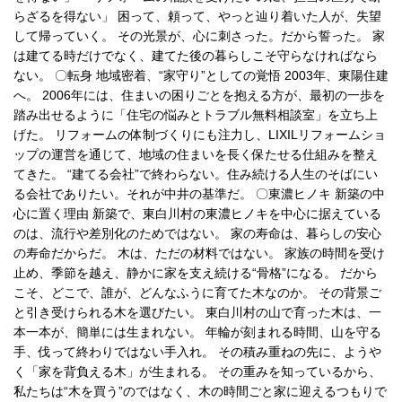
らざるを得ない」 困って、頼って、やっと辿り着いた人が、失望
して帰っていく。 その光景が、心に刺さった。だから誓った。 家
は建てる時だけでなく、建てた後の暮らしこそ守らなければなら
ない。 〇転身 地域密着、“家守り”としての覚悟 2003年、東陽住建
へ。 2006年には、住まいの困りごとを抱える方が、最初の一歩を
踏み出せるように「住宅の悩みとトラブル無料相談室」を立ち上
げた。 リフォームの体制づくりにも注力し、LIXILリフォームショ
ップの運営を通じて、地域の住まいを長く保たせる仕組みを整え
てきた。 “建てる会社”で終わらない。住み続ける人生のそばにい
る会社でありたい。それが中井の基準だ。 〇東濃ヒノキ 新築の中
心に置く理由 新築で、東白川村の東濃ヒノキを中心に据えている
のは、流行や差別化のためではない。 家の寿命は、暮らしの安心
の寿命だからだ。 木は、ただの材料ではない。 家族の時間を受け
止め、季節を越え、静かに家を支え続ける“骨格”になる。 だから
こそ、どこで、誰が、どんなふうに育てた木なのか。 その背景ご
と引き受けられる木を選びたい。 東白川村の山で育った木は、一
本一本が、簡単には生まれない。 年輪が刻まれる時間、山を守る
手、伐って終わりではない手入れ。 その積み重ねの先に、ようや
く「家を背負える木」が生まれる。 その重みを知っているから、
私たちは“木を買う”のではなく、木の時間ごと家に迎えるつもりで