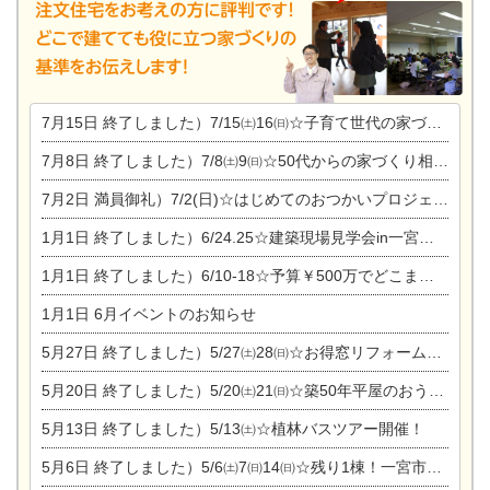
7月15日
終了しました）7/15㈯16㈰☆子育て世代の家づくり相談会
7月8日
終了しました）7/8㈯9㈰☆50代からの家づくり相談会
7月2日
満員御礼）7/2(日)☆はじめてのおつかいプロジェクト
1月1日
終了しました）6/24.25☆建築現場見学会in一宮市木曽川町
1月1日
終了しました）6/10-18☆予算￥500万でどこまでできるの？リフォーム相談会
1月1日
6月イベントのお知らせ
5月27日
終了しました）5/27㈯28㈰☆お得窓リフォーム個別相談会
5月20日
終了しました）5/20㈯21㈰☆築50年平屋のおうちリノベーション完成見学会
5月13日
終了しました）5/13㈯☆植林バスツアー開催！
5月6日
終了しました）5/6㈯7㈰14㈰☆残り1棟！一宮市限定モニター募集相談会(新築・建替え)