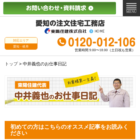
メ
ニ
MENU
ュ
ー
対応エリア
愛知・岐阜
営業時間 9:00〜18:00（土日祝も営業）
トップ
>
中井義也のお仕事日記
初めての方はこちらのオススメ記事をお読みく
ださい