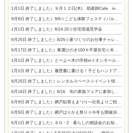
1月1日
終了しました）９月１２日(木) 助産師Cafe in東陽住建
9月8日
終了しました）9/8☆こども体験フェスティバル☆一宮市民会館
1月1日
終了しました）8/24.25☆住宅現場見学会
8月25日
終了しました）8/25☆家づくりのお仕事チャレンジ
8月17日
終了しました）東濃ひのき100％平屋住宅☆木の家完成見学会
1月1日
終了しました）とーよー木の学校inイオンモール木曽川
1月1日
終了しました）履歴書に書ける！子どもハンドアロマ講座☆
8月25日
終了しました）レンタルスペース☆イベント情報☆チャイルドアロマセラピスト
6月16日
終了しました）6/16 旬の家族フェアに参加します☆
6月9日
終了しました）網戸貼替えまつりへ社長よりご招待です♪
6月9日
終了しました）網戸はりかえ祭り☆今年も開催決定！
6月1日
終了しました）６/1・2 暮らしの相談会のお知らせ
1月1日
終了しました）5月25日(土)26日(日) 無垢の木の家体感見学会開催☆