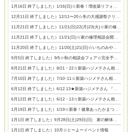
1月16日
終了しました）1/16(日)☆新春！増改築リフォーム&家の修理まつり
12月11日
終了しました）12/11〜20☆冬の大感謝祭クリスマス相談会開催
11月21日
終了しました）11/21(日)22(月)23(火)☆家の修理まつり＆増改築リフォーム相談会
11月21日
終了しました）11/21(日)☆家の修理相談会開催 in 扶桑オークビレッジ
11月20日
終了しました）11/20(土)21(日)☆いちのみや逸品市に出店します【ひのきのバラ販売】
9月5日
終了しました）9/5☆秋の相談会フェア☆完全予約制
8月21日
終了しました）8/21・22☆新築ハジメテさん相談会 『集まれ！農地に家を建てたい人！』
7月10日
終了しました）7/10･11☆新築ハジメテさん相談会 『集まれ！農地に家を建てたい人！』完全予約制
6月12日
終了しました）6/12.13★新築ハジメテさん 『木の家 現場体感見学会』
6月12日
終了しました）6/12・13☆新築ハジメテさん相談会『今ある土地に家を建てる際の注意点』
1月19日
終了しました）1/19☆新春！健康あったかまつり＆増改築リフォームまつり
1月1日
終了しました）9月28日(土)29日(日) 家の解体なんでも相談会
1月1日
終了しました）10月☆とーよーイベント情報