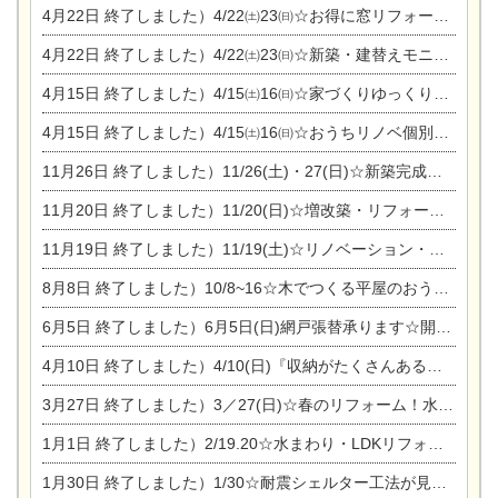
4月22日
終了しました）4/22㈯23㈰☆お得に窓リフォーム個別相談会
4月22日
終了しました）4/22㈯23㈰☆新築・建替えモニター募集個別相談会
4月15日
終了しました）4/15㈯16㈰☆家づくりゆっくりじっくり個別相談会
4月15日
終了しました）4/15㈯16㈰☆おうちリノベ個別相談会
11月26日
終了しました）11/26(土)・27(日)☆新築完成見学会 in一宮市あずら
11月20日
終了しました）11/20(日)☆増改築・リフォームまつり＆秋の味覚まつり＆芸術祭
11月19日
終了しました）11/19(土)☆リノベーション・家の修理まつり＆増改築・リフォームまつりin扶桑ゴルフ
8月8日
終了しました）10/8~16☆木でつくる平屋のおうちのつくり方【完全予約制】
6月5日
終了しました）6月5日(日)網戸張替承ります☆開催！
4月10日
終了しました）4/10(日)『収納がたくさんあるおうち現場見学会』
3月27日
終了しました）3／27(日)☆春のリフォーム！水まわりLDKリフォーム相談会&今がチャンス！エアコン相談会
1月1日
終了しました）2/19.20☆水まわり・LDKリフォーム相談会＆エアコン相談会
1月30日
終了しました）1/30☆耐震シェルター工法が見れる完成見学会