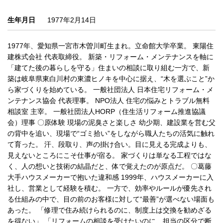
生年月日
1977年2月14日
1977年、愛知県一宮市木曽川町生まれ。立命館大学卒業。 東陽住
建株式会社 代表取締役。 新築・リフォーム・メンテナンスを軸に
「建てた後の暮らしを守る」住まいの相談に取り組む一方で、新
築は岐阜県東白川村の東濃ヒノキを中心に据え、“木を選ぶこと”か
ら家づくりを始めている。 一般社団法人 日本住宅リフォーム・メ
ンテナンス協会 代表理事。 NPO法人 住宅の悩みとトラブル無料
相談室 主宰。 一般社団法人HORP（住生活リフォーム推進協議
会）理事 〇原体験 現場の泥臭さと楽しさ 幼少期、建設業を営む父
の背中を追い、現場で“ゴミ拾い”をしながら職人たちの活気に触れ
て育った。 汗、段取り、声の掛け合い。目に見える完成よりも、
見えないところにこそ仕事が宿る。 家づくりは単なる工程ではな
く、人の想いと技術の結晶だと、体で覚えたのが原点だ。 〇葛藤
大手ハウスメーカーで抱いた違和感 1999年、ハウスメーカーに入
社し、営業として経験を積む。 一方で、効率やルールが優先され
る仕組みの中で、目の前のお客様に対して“最善”が選べない場面も
あった。 「修理で住み続けられるのに、制度上は交換を勧めざる
を得ない」 「リフォームの相談を受けたいのに、担当の区分で断