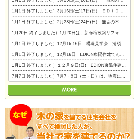
1月1日
終了しました）3月16日(土)17日(日) ＥＤＩＯＮ東陽住建でんき館 総決算まつり
1月1日
終了しました）2月23日(土)24日(日) 無垢の木の家 完成見学会
1月20日
終了しました）1月20日は、新春増改築リフォームまつり＆家の修理祭り＆家電まつりです。
1月1日
終了しました）12月15.16日 構造見学会 清須市西枇杷島町弁天
1月1日
終了しました）12月16日 EDION東陽住建でんき OPEN第二弾イベント！！
1月1日
終了しました）１２月９日(日) EDION東陽住建でんき館プレＯＰＥＮ！＆家の修理まつり
7月7日
終了しました）7月7・8日（土・日）は、地震に強くて安心！暮らしを楽しむ東濃ひのきの平屋の家体験見学会を開催します。ぜひお越しください。