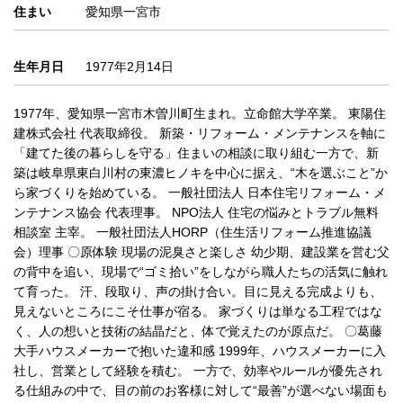
住まい
愛知県一宮市
生年月日
1977年2月14日
1977年、愛知県一宮市木曽川町生まれ。立命館大学卒業。 東陽住
建株式会社 代表取締役。 新築・リフォーム・メンテナンスを軸に
「建てた後の暮らしを守る」住まいの相談に取り組む一方で、新
築は岐阜県東白川村の東濃ヒノキを中心に据え、“木を選ぶこと”か
ら家づくりを始めている。 一般社団法人 日本住宅リフォーム・メ
ンテナンス協会 代表理事。 NPO法人 住宅の悩みとトラブル無料
相談室 主宰。 一般社団法人HORP（住生活リフォーム推進協議
会）理事 〇原体験 現場の泥臭さと楽しさ 幼少期、建設業を営む父
の背中を追い、現場で“ゴミ拾い”をしながら職人たちの活気に触れ
て育った。 汗、段取り、声の掛け合い。目に見える完成よりも、
見えないところにこそ仕事が宿る。 家づくりは単なる工程ではな
く、人の想いと技術の結晶だと、体で覚えたのが原点だ。 〇葛藤
大手ハウスメーカーで抱いた違和感 1999年、ハウスメーカーに入
社し、営業として経験を積む。 一方で、効率やルールが優先され
る仕組みの中で、目の前のお客様に対して“最善”が選べない場面も