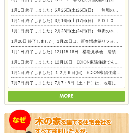
1月1日
終了しました）5月25日(土)26日(日) 無垢の木の家体感見学会開催☆
1月1日
終了しました）3月16日(土)17日(日) ＥＤＩＯＮ東陽住建でんき館 総決算まつり
1月1日
終了しました）2月23日(土)24日(日) 無垢の木の家 完成見学会
1月20日
終了しました）1月20日は、新春増改築リフォームまつり＆家の修理祭り＆家電まつりです。
1月1日
終了しました）12月15.16日 構造見学会 清須市西枇杷島町弁天
1月1日
終了しました）12月16日 EDION東陽住建でんき OPEN第二弾イベント！！
1月1日
終了しました）１２月９日(日) EDION東陽住建でんき館プレＯＰＥＮ！＆家の修理まつり
7月7日
終了しました）7月7・8日（土・日）は、地震に強くて安心！暮らしを楽しむ東濃ひのきの平屋の家体験見学会を開催します。ぜひお越しください。