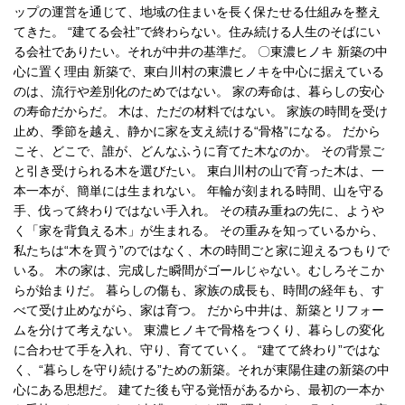
ップの運営を通じて、地域の住まいを長く保たせる仕組みを整え
てきた。 “建てる会社”で終わらない。住み続ける人生のそばにい
る会社でありたい。それが中井の基準だ。 〇東濃ヒノキ 新築の中
心に置く理由 新築で、東白川村の東濃ヒノキを中心に据えている
のは、流行や差別化のためではない。 家の寿命は、暮らしの安心
の寿命だからだ。 木は、ただの材料ではない。 家族の時間を受け
止め、季節を越え、静かに家を支え続ける“骨格”になる。 だから
こそ、どこで、誰が、どんなふうに育てた木なのか。 その背景ご
と引き受けられる木を選びたい。 東白川村の山で育った木は、一
本一本が、簡単には生まれない。 年輪が刻まれる時間、山を守る
手、伐って終わりではない手入れ。 その積み重ねの先に、ようや
く「家を背負える木」が生まれる。 その重みを知っているから、
私たちは“木を買う”のではなく、木の時間ごと家に迎えるつもりで
いる。 木の家は、完成した瞬間がゴールじゃない。むしろそこか
らが始まりだ。 暮らしの傷も、家族の成長も、時間の経年も、す
べて受け止めながら、家は育つ。 だから中井は、新築とリフォー
ムを分けて考えない。 東濃ヒノキで骨格をつくり、暮らしの変化
に合わせて手を入れ、守り、育てていく。 “建てて終わり”ではな
く、“暮らしを守り続ける”ための新築。それが東陽住建の新築の中
心にある思想だ。 建てた後も守る覚悟があるから、最初の一本か