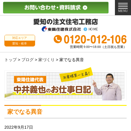
メ
ニ
MENU
ュ
ー
対応エリア
愛知・岐阜
営業時間 9:00〜18:00（土日祝も営業）
トップ
>
ブログ
>
家づくり
>
家でなる異音
家でなる異音
2022年9月17日