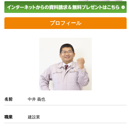
プロフィール
名前
中井 義也
職業
建設業