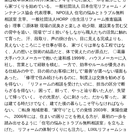
ら家づくりを始めている。 一般社団法人 日本住宅リフォーム・メ
ンテナンス協会 代表理事。 NPO法人 住宅の悩みとトラブル無料
相談室 主宰。 一般社団法人HORP（住生活リフォーム推進協議
会）理事 〇原体験 現場の泥臭さと楽しさ 幼少期、建設業を営む父
の背中を追い、現場で“ゴミ拾い”をしながら職人たちの活気に触れ
て育った。 汗、段取り、声の掛け合い。目に見える完成よりも、
見えないところにこそ仕事が宿る。 家づくりは単なる工程ではな
く、人の想いと技術の結晶だと、体で覚えたのが原点だ。 〇葛藤
大手ハウスメーカーで抱いた違和感 1999年、ハウスメーカーに入
社し、営業として経験を積む。 一方で、効率やルールが優先され
る仕組みの中で、目の前のお客様に対して“最善”が選べない場面も
あった。 「修理で住み続けられるのに、制度上は交換を勧めざる
を得ない」 「リフォームの相談を受けたいのに、担当の区分で断
らざるを得ない」 困って、頼って、やっと辿り着いた人が、失望
して帰っていく。 その光景が、心に刺さった。だから誓った。 家
は建てる時だけでなく、建てた後の暮らしこそ守らなければなら
ない。 〇転身 地域密着、“家守り”としての覚悟 2003年、東陽住建
へ。 2006年には、住まいの困りごとを抱える方が、最初の一歩を
踏み出せるように「住宅の悩みとトラブル無料相談室」を立ち上
げた。 リフォームの体制づくりにも注力し、LIXILリフォームショ