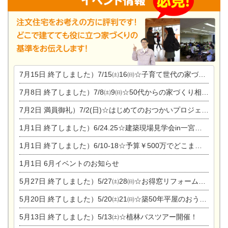
7月15日
終了しました）7/15㈯16㈰☆子育て世代の家づくり相談会
7月8日
終了しました）7/8㈯9㈰☆50代からの家づくり相談会
7月2日
満員御礼）7/2(日)☆はじめてのおつかいプロジェクト
1月1日
終了しました）6/24.25☆建築現場見学会in一宮市木曽川町
1月1日
終了しました）6/10-18☆予算￥500万でどこまでできるの？リフォーム相談会
1月1日
6月イベントのお知らせ
5月27日
終了しました）5/27㈯28㈰☆お得窓リフォーム個別相談会
5月20日
終了しました）5/20㈯21㈰☆築50年平屋のおうちリノベーション完成見学会
5月13日
終了しました）5/13㈯☆植林バスツアー開催！