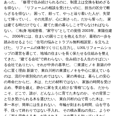
あった。 「修理で住み続けられるのに、制度上は交換を勧めざる
を得ない」 「リフォームの相談を受けたいのに、担当の区分で断
らざるを得ない」 困って、頼って、やっと辿り着いた人が、失望
して帰っていく。 その光景が、心に刺さった。だから誓った。 家
は建てる時だけでなく、建てた後の暮らしこそ守らなければなら
ない。 〇転身 地域密着、“家守り”としての覚悟 2003年、東陽住建
へ。 2006年には、住まいの困りごとを抱える方が、最初の一歩を
踏み出せるように「住宅の悩みとトラブル無料相談室」を立ち上
げた。 リフォームの体制づくりにも注力し、LIXILリフォームショ
ップの運営を通じて、地域の住まいを長く保たせる仕組みを整え
てきた。 “建てる会社”で終わらない。住み続ける人生のそばにい
る会社でありたい。それが中井の基準だ。 〇東濃ヒノキ 新築の中
心に置く理由 新築で、東白川村の東濃ヒノキを中心に据えている
のは、流行や差別化のためではない。 家の寿命は、暮らしの安心
の寿命だからだ。 木は、ただの材料ではない。 家族の時間を受け
止め、季節を越え、静かに家を支え続ける“骨格”になる。 だから
こそ、どこで、誰が、どんなふうに育てた木なのか。 その背景ご
と引き受けられる木を選びたい。 東白川村の山で育った木は、一
本一本が、簡単には生まれない。 年輪が刻まれる時間、山を守る
手、伐って終わりではない手入れ。 その積み重ねの先に、ようや
く「家を背負える木」が生まれる。 その重みを知っているから、