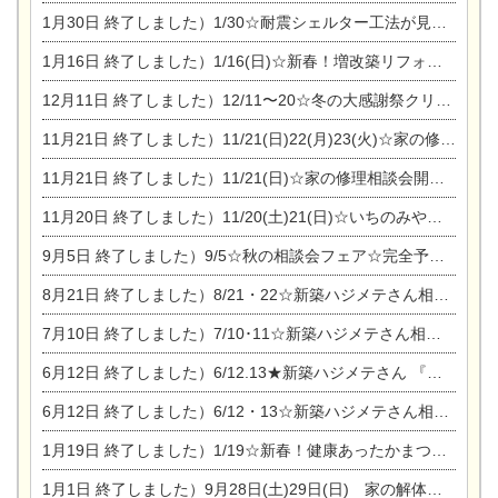
1月30日
終了しました）1/30☆耐震シェルター工法が見れる完成見学会
1月16日
終了しました）1/16(日)☆新春！増改築リフォーム&家の修理まつり
12月11日
終了しました）12/11〜20☆冬の大感謝祭クリスマス相談会開催
11月21日
終了しました）11/21(日)22(月)23(火)☆家の修理まつり＆増改築リフォーム相談会
11月21日
終了しました）11/21(日)☆家の修理相談会開催 in 扶桑オークビレッジ
11月20日
終了しました）11/20(土)21(日)☆いちのみや逸品市に出店します【ひのきのバラ販売】
9月5日
終了しました）9/5☆秋の相談会フェア☆完全予約制
8月21日
終了しました）8/21・22☆新築ハジメテさん相談会 『集まれ！農地に家を建てたい人！』
7月10日
終了しました）7/10･11☆新築ハジメテさん相談会 『集まれ！農地に家を建てたい人！』完全予約制
6月12日
終了しました）6/12.13★新築ハジメテさん 『木の家 現場体感見学会』
6月12日
終了しました）6/12・13☆新築ハジメテさん相談会『今ある土地に家を建てる際の注意点』
1月19日
終了しました）1/19☆新春！健康あったかまつり＆増改築リフォームまつり
1月1日
終了しました）9月28日(土)29日(日) 家の解体なんでも相談会