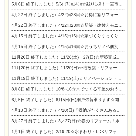
5月6日
終了しました）5/6㈯7㈰14㈰☆残り1棟！一宮市限定モニター募集相談会(新築・建替え)
4月22日
終了しました）4/22㈯23㈰☆お得に窓リフォーム個別相談会
4月22日
終了しました）4/22㈯23㈰☆新築・建替えモニター募集個別相談会
4月15日
終了しました）4/15㈯16㈰☆家づくりゆっくりじっくり個別相談会
4月15日
終了しました）4/15㈯16㈰☆おうちリノベ個別相談会
11月26日
終了しました）11/26(土)・27(日)☆新築完成見学会 in一宮市あずら
11月20日
終了しました）11/20(日)☆増改築・リフォームまつり＆秋の味覚まつり＆芸術祭
11月19日
終了しました）11/19(土)☆リノベーション・家の修理まつり＆増改築・リフォームまつりin扶桑ゴルフ
8月8日
終了しました）10/8~16☆木でつくる平屋のおうちのつくり方【完全予約制】
6月5日
終了しました）6月5日(日)網戸張替承ります☆開催！
4月10日
終了しました）4/10(日)『収納がたくさんあるおうち現場見学会』
3月27日
終了しました）3／27(日)☆春のリフォーム！水まわりLDKリフォーム相談会&今がチャンス！エアコン相談会
1月1日
終了しました）2/19.20☆水まわり・LDKリフォーム相談会＆エアコン相談会