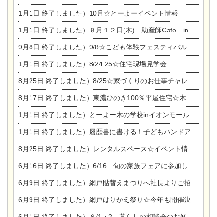
1月1日
終了しました）10月☆とーよーイベント情報
1月1日
終了しました）９月１２日(木) 助産師Cafe in東陽住建
9月8日
終了しました）9/8☆こども体験フェスティバル☆一宮市民会館
1月1日
終了しました）8/24.25☆住宅現場見学会
8月25日
終了しました）8/25☆家づくりのお仕事チャレンジ
8月17日
終了しました）東濃ひのき100％平屋住宅☆木の家完成見学会
1月1日
終了しました）とーよー木の学校inイオンモール木曽川
1月1日
終了しました）履歴書に書ける！子どもハンドアロマ講座☆
8月25日
終了しました）レンタルスペース☆イベント情報☆チャイルドアロマセラピスト
6月16日
終了しました）6/16 旬の家族フェアに参加します☆
6月9日
終了しました）網戸貼替えまつりへ社長よりご招待です♪
6月9日
終了しました）網戸はりかえ祭り☆今年も開催決定！
6月1日
終了しました）６/1・2 暮らしの相談会のお知らせ