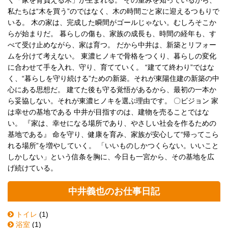
私たちは“木を買う”のではなく、木の時間ごと家に迎えるつもりで
いる。 木の家は、完成した瞬間がゴールじゃない。むしろそこか
らが始まりだ。 暮らしの傷も、家族の成長も、時間の経年も、す
べて受け止めながら、家は育つ。 だから中井は、新築とリフォー
ムを分けて考えない。 東濃ヒノキで骨格をつくり、暮らしの変化
に合わせて手を入れ、守り、育てていく。 “建てて終わり”ではな
く、“暮らしを守り続ける”ための新築。それが東陽住建の新築の中
心にある思想だ。 建てた後も守る覚悟があるから、最初の一本か
ら妥協しない。それが東濃ヒノキを選ぶ理由です。 〇ビジョン 家
は幸せの基地である 中井が目指すのは、建物を売ることではな
い。 『家は、幸せになる場所であり、やさしい社会を作るための
基地である』 命を守り、健康を育み、家族が安心して“帰ってこら
れる場所”を増やしていく。 「いいものしかつくらない。いいこと
しかしない」という信条を胸に、今日も一宮から、その基地を広
げ続けている。
中井義也のお仕事日記
トイレ
(1)
浴室
(1)