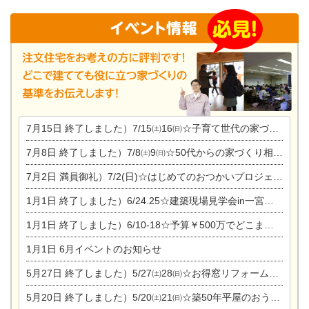
7月15日
終了しました）7/15㈯16㈰☆子育て世代の家づくり相談会
7月8日
終了しました）7/8㈯9㈰☆50代からの家づくり相談会
7月2日
満員御礼）7/2(日)☆はじめてのおつかいプロジェクト
1月1日
終了しました）6/24.25☆建築現場見学会in一宮市木曽川町
1月1日
終了しました）6/10-18☆予算￥500万でどこまでできるの？リフォーム相談会
1月1日
6月イベントのお知らせ
5月27日
終了しました）5/27㈯28㈰☆お得窓リフォーム個別相談会
5月20日
終了しました）5/20㈯21㈰☆築50年平屋のおうちリノベーション完成見学会