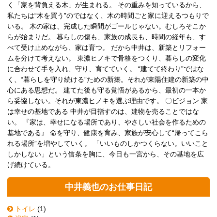
く「家を背負える木」が生まれる。 その重みを知っているから、
私たちは“木を買う”のではなく、木の時間ごと家に迎えるつもりで
いる。 木の家は、完成した瞬間がゴールじゃない。むしろそこか
らが始まりだ。 暮らしの傷も、家族の成長も、時間の経年も、す
べて受け止めながら、家は育つ。 だから中井は、新築とリフォー
ムを分けて考えない。 東濃ヒノキで骨格をつくり、暮らしの変化
に合わせて手を入れ、守り、育てていく。 “建てて終わり”ではな
く、“暮らしを守り続ける”ための新築。それが東陽住建の新築の中
心にある思想だ。 建てた後も守る覚悟があるから、最初の一本か
ら妥協しない。それが東濃ヒノキを選ぶ理由です。 〇ビジョン 家
は幸せの基地である 中井が目指すのは、建物を売ることではな
い。 『家は、幸せになる場所であり、やさしい社会を作るための
基地である』 命を守り、健康を育み、家族が安心して“帰ってこら
れる場所”を増やしていく。 「いいものしかつくらない。いいこと
しかしない」という信条を胸に、今日も一宮から、その基地を広
げ続けている。
中井義也のお仕事日記
トイレ
(1)