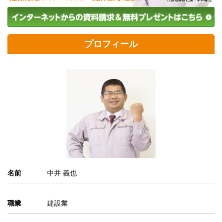
プロフィール
名前
中井 義也
職業
建設業