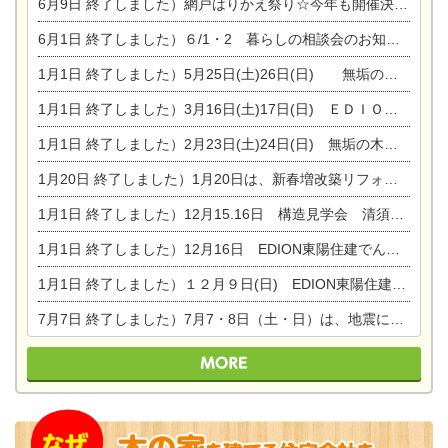
6月9日
終了しました）網戸はりかえ祭り☆今年も開催決定！
6月1日
終了しました）６/1・2 暮らしの相談会のお知らせ
1月1日
終了しました）5月25日(土)26日(日) 無垢の木の家体感見学会開催☆
1月1日
終了しました）3月16日(土)17日(日) ＥＤＩＯＮ東陽住建でんき館 総決算まつり
1月1日
終了しました）2月23日(土)24日(日) 無垢の木の家 完成見学会
1月20日
終了しました）1月20日は、新春増改築リフォームまつり＆家の修理祭り＆家電まつりです。
1月1日
終了しました）12月15.16日 構造見学会 清須市西枇杷島町弁天
1月1日
終了しました）12月16日 EDION東陽住建でんき OPEN第二弾イベント！！
1月1日
終了しました）１２月９日(日) EDION東陽住建でんき館プレＯＰＥＮ！＆家の修理まつり
7月7日
終了しました）7月7・8日（土・日）は、地震に強くて安心！暮らしを楽しむ東濃ひのきの平屋の家体験見学会を開催します。ぜひお越しください。