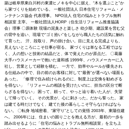
築は岐阜県東白川村の東濃ヒノキを中心に据え、“木を選ぶこと”か
ら家づくりを始めている。 一般社団法人 日本住宅リフォーム・メ
ンテナンス協会 代表理事。 NPO法人 住宅の悩みとトラブル無料
相談室 主宰。 一般社団法人HORP（住生活リフォーム推進協議
会）理事 〇原体験 現場の泥臭さと楽しさ 幼少期、建設業を営む父
の背中を追い、現場で“ゴミ拾い”をしながら職人たちの活気に触れ
て育った。 汗、段取り、声の掛け合い。目に見える完成よりも、
見えないところにこそ仕事が宿る。 家づくりは単なる工程ではな
く、人の想いと技術の結晶だと、体で覚えたのが原点だ。 〇葛藤
大手ハウスメーカーで抱いた違和感 1999年、ハウスメーカーに入
社し、営業として経験を積む。 一方で、効率やルールが優先され
る仕組みの中で、目の前のお客様に対して“最善”が選べない場面も
あった。 「修理で住み続けられるのに、制度上は交換を勧めざる
を得ない」 「リフォームの相談を受けたいのに、担当の区分で断
らざるを得ない」 困って、頼って、やっと辿り着いた人が、失望
して帰っていく。 その光景が、心に刺さった。だから誓った。 家
は建てる時だけでなく、建てた後の暮らしこそ守らなければなら
ない。 〇転身 地域密着、“家守り”としての覚悟 2003年、東陽住建
へ。 2006年には、住まいの困りごとを抱える方が、最初の一歩を
踏み出せるように「住宅の悩みとトラブル無料相談室」を立ち上