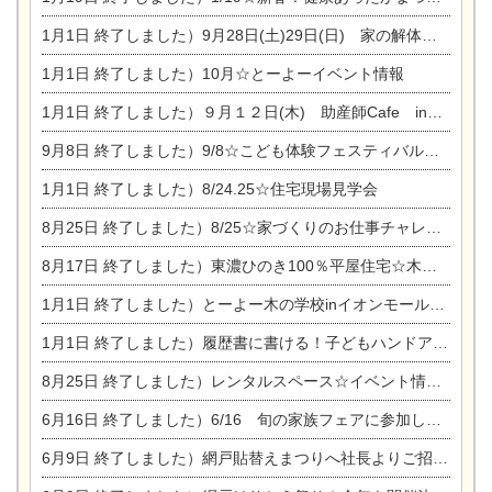
1月1日
終了しました）9月28日(土)29日(日) 家の解体なんでも相談会
1月1日
終了しました）10月☆とーよーイベント情報
1月1日
終了しました）９月１２日(木) 助産師Cafe in東陽住建
9月8日
終了しました）9/8☆こども体験フェスティバル☆一宮市民会館
1月1日
終了しました）8/24.25☆住宅現場見学会
8月25日
終了しました）8/25☆家づくりのお仕事チャレンジ
8月17日
終了しました）東濃ひのき100％平屋住宅☆木の家完成見学会
1月1日
終了しました）とーよー木の学校inイオンモール木曽川
1月1日
終了しました）履歴書に書ける！子どもハンドアロマ講座☆
8月25日
終了しました）レンタルスペース☆イベント情報☆チャイルドアロマセラピスト
6月16日
終了しました）6/16 旬の家族フェアに参加します☆
6月9日
終了しました）網戸貼替えまつりへ社長よりご招待です♪