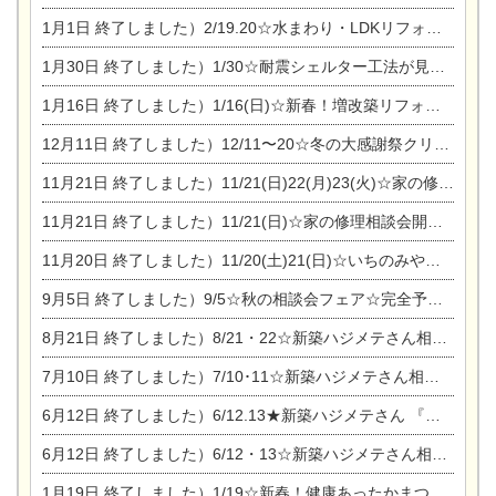
1月1日
終了しました）2/19.20☆水まわり・LDKリフォーム相談会＆エアコン相談会
1月30日
終了しました）1/30☆耐震シェルター工法が見れる完成見学会
1月16日
終了しました）1/16(日)☆新春！増改築リフォーム&家の修理まつり
12月11日
終了しました）12/11〜20☆冬の大感謝祭クリスマス相談会開催
11月21日
終了しました）11/21(日)22(月)23(火)☆家の修理まつり＆増改築リフォーム相談会
11月21日
終了しました）11/21(日)☆家の修理相談会開催 in 扶桑オークビレッジ
11月20日
終了しました）11/20(土)21(日)☆いちのみや逸品市に出店します【ひのきのバラ販売】
9月5日
終了しました）9/5☆秋の相談会フェア☆完全予約制
8月21日
終了しました）8/21・22☆新築ハジメテさん相談会 『集まれ！農地に家を建てたい人！』
7月10日
終了しました）7/10･11☆新築ハジメテさん相談会 『集まれ！農地に家を建てたい人！』完全予約制
6月12日
終了しました）6/12.13★新築ハジメテさん 『木の家 現場体感見学会』
6月12日
終了しました）6/12・13☆新築ハジメテさん相談会『今ある土地に家を建てる際の注意点』
1月19日
終了しました）1/19☆新春！健康あったかまつり＆増改築リフォームまつり