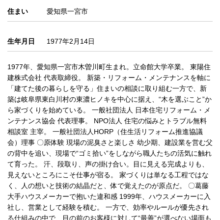
住まい
愛知県一宮市
生年月日
1977年2月14日
1977年、愛知県一宮市木曽川町生まれ。立命館大学卒業。 東陽住
建株式会社 代表取締役。 新築・リフォーム・メンテナンスを軸に
「建てた後の暮らしを守る」住まいの相談に取り組む一方で、新
築は岐阜県東白川村の東濃ヒノキを中心に据え、“木を選ぶこと”か
ら家づくりを始めている。 一般社団法人 日本住宅リフォーム・メ
ンテナンス協会 代表理事。 NPO法人 住宅の悩みとトラブル無料
相談室 主宰。 一般社団法人HORP（住生活リフォーム推進協議
会）理事 〇原体験 現場の泥臭さと楽しさ 幼少期、建設業を営む父
の背中を追い、現場で“ゴミ拾い”をしながら職人たちの活気に触れ
て育った。 汗、段取り、声の掛け合い。目に見える完成よりも、
見えないところにこそ仕事が宿る。 家づくりは単なる工程ではな
く、人の想いと技術の結晶だと、体で覚えたのが原点だ。 〇葛藤
大手ハウスメーカーで抱いた違和感 1999年、ハウスメーカーに入
社し、営業として経験を積む。 一方で、効率やルールが優先され
る仕組みの中で、目の前のお客様に対して“最善”が選べない場面も