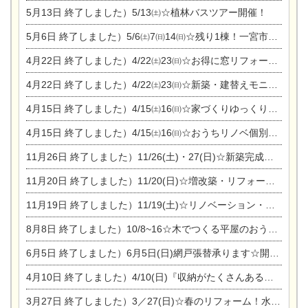
5月13日
終了しました）5/13㈯☆植林バスツアー開催！
5月6日
終了しました）5/6㈯7㈰14㈰☆残り1棟！一宮市限定モニター募集相談会(新築・建替え)
4月22日
終了しました）4/22㈯23㈰☆お得に窓リフォーム個別相談会
4月22日
終了しました）4/22㈯23㈰☆新築・建替えモニター募集個別相談会
4月15日
終了しました）4/15㈯16㈰☆家づくりゆっくりじっくり個別相談会
4月15日
終了しました）4/15㈯16㈰☆おうちリノベ個別相談会
11月26日
終了しました）11/26(土)・27(日)☆新築完成見学会 in一宮市あずら
11月20日
終了しました）11/20(日)☆増改築・リフォームまつり＆秋の味覚まつり＆芸術祭
11月19日
終了しました）11/19(土)☆リノベーション・家の修理まつり＆増改築・リフォームまつりin扶桑ゴルフ
8月8日
終了しました）10/8~16☆木でつくる平屋のおうちのつくり方【完全予約制】
6月5日
終了しました）6月5日(日)網戸張替承ります☆開催！
4月10日
終了しました）4/10(日)『収納がたくさんあるおうち現場見学会』
3月27日
終了しました）3／27(日)☆春のリフォーム！水まわりLDKリフォーム相談会&今がチャンス！エアコン相談会