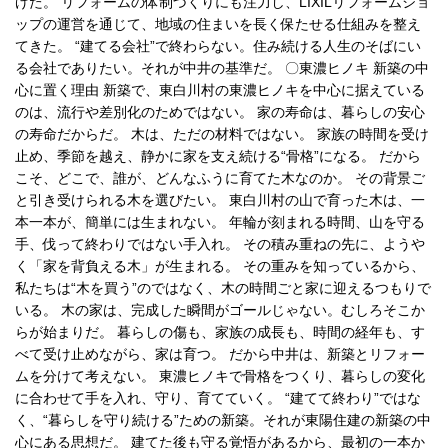
げた。 リフォームの体制づくりにも注力し、LIXILリフォームショ
ップの運営を通じて、地域の住まいを長く保たせる仕組みを整え
てきた。 “建てる会社”で終わらない。住み続ける人生のそばにい
る会社でありたい。それが中井の基準だ。 〇東濃ヒノキ 新築の中
心に置く理由 新築で、東白川村の東濃ヒノキを中心に据えている
のは、流行や差別化のためではない。 家の寿命は、暮らしの安心
の寿命だからだ。 木は、ただの材料ではない。 家族の時間を受け
止め、季節を越え、静かに家を支え続ける“骨格”になる。 だから
こそ、どこで、誰が、どんなふうに育てた木なのか。 その背景ご
と引き受けられる木を選びたい。 東白川村の山で育った木は、一
本一本が、簡単には生まれない。 年輪が刻まれる時間、山を守る
手、伐って終わりではない手入れ。 その積み重ねの先に、ようや
く「家を背負える木」が生まれる。 その重みを知っているから、
私たちは“木を買う”のではなく、木の時間ごと家に迎えるつもりで
いる。 木の家は、完成した瞬間がゴールじゃない。むしろそこか
らが始まりだ。 暮らしの傷も、家族の成長も、時間の経年も、す
べて受け止めながら、家は育つ。 だから中井は、新築とリフォー
ムを分けて考えない。 東濃ヒノキで骨格をつくり、暮らしの変化
に合わせて手を入れ、守り、育てていく。 “建てて終わり”ではな
く、“暮らしを守り続ける”ための新築。それが東陽住建の新築の中
心にある思想だ。 建てた後も守る覚悟があるから、最初の一本か