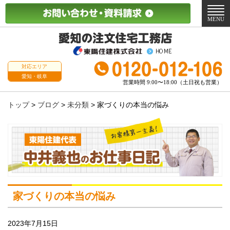
メ
ニ
MENU
ュ
ー
対応エリア
愛知・岐阜
営業時間 9:00〜18:00（土日祝も営業）
トップ
>
ブログ
>
未分類
>
家づくりの本当の悩み
家づくりの本当の悩み
2023年7月15日