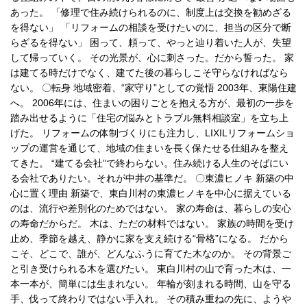
あった。 「修理で住み続けられるのに、制度上は交換を勧めざる
を得ない」 「リフォームの相談を受けたいのに、担当の区分で断
らざるを得ない」 困って、頼って、やっと辿り着いた人が、失望
して帰っていく。 その光景が、心に刺さった。だから誓った。 家
は建てる時だけでなく、建てた後の暮らしこそ守らなければなら
ない。 〇転身 地域密着、“家守り”としての覚悟 2003年、東陽住建
へ。 2006年には、住まいの困りごとを抱える方が、最初の一歩を
踏み出せるように「住宅の悩みとトラブル無料相談室」を立ち上
げた。 リフォームの体制づくりにも注力し、LIXILリフォームショ
ップの運営を通じて、地域の住まいを長く保たせる仕組みを整え
てきた。 “建てる会社”で終わらない。住み続ける人生のそばにい
る会社でありたい。それが中井の基準だ。 〇東濃ヒノキ 新築の中
心に置く理由 新築で、東白川村の東濃ヒノキを中心に据えている
のは、流行や差別化のためではない。 家の寿命は、暮らしの安心
の寿命だからだ。 木は、ただの材料ではない。 家族の時間を受け
止め、季節を越え、静かに家を支え続ける“骨格”になる。 だから
こそ、どこで、誰が、どんなふうに育てた木なのか。 その背景ご
と引き受けられる木を選びたい。 東白川村の山で育った木は、一
本一本が、簡単には生まれない。 年輪が刻まれる時間、山を守る
手、伐って終わりではない手入れ。 その積み重ねの先に、ようや